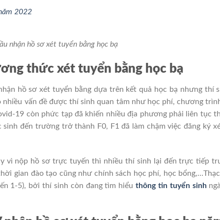
n năm 2022
ầu nhận hồ sơ xét tuyển bằng học bạ
ương thức xét tuyển bằng học bạ
 nhận hồ sơ xét tuyển bằng dựa trên kết quả học bạ nhưng thí 
 nhiều vấn đề được thí sinh quan tâm như học phí, chương trìn
Covid-19 còn phức tạp đã khiến nhiều địa phương phải liên tục t
ịc sinh đến trường trở thành F0, F1 đã làm chậm việc đăng ký x
 vì nộp hồ sơ trực tuyến thì nhiều thí sinh lại đến trực tiếp t
 thời gian đào tạo cũng như chính sách học phí, học bổng,…Thạc
ến 1-5), bởi thí sinh còn đang tìm hiểu
thông tin tuyển sinh
ngà