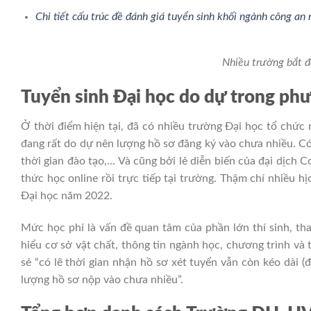
Chi tiết cấu trúc đề đánh giá tuyển sinh khối ngành công a
Nhiều trường bắt đ
Tuyển sinh Đại học do dự trong ph
Ở thời điểm hiện tại, đã có nhiều trường Đại học tổ chức
đang rất do dự nên lượng hồ sơ đăng ký vào chưa nhiều. Có
thời gian đào tạo,… Và cũng bởi lẻ diễn biến của đại dịch 
thức học online rồi trực tiếp tại trường. Thậm chí nhiều h
Đại học năm 2022.
Mức học phí là vấn đề quan tâm của phần lớn thí sinh, thay
hiểu cơ sở vật chất, thông tin ngành học, chương trình và
sẻ “có lẽ thời gian nhận hồ sơ xét tuyển vẫn còn kéo dài (đ
lượng hồ sơ nộp vào chưa nhiều”.