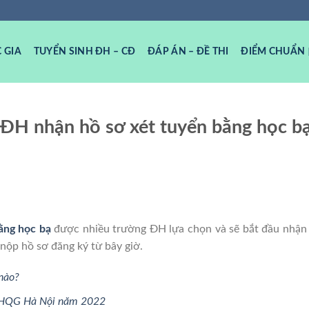
 GIA
TUYỂN SINH ĐH – CĐ
ĐÁP ÁN – ĐỀ THI
ĐIỂM CHUẨN
g ĐH nhận hồ sơ xét tuyển bằng học b
ằng học bạ
được nhiều trường ĐH lựa chọn và sẽ bắt đầu nhận 
nộp hồ sơ đăng ký từ bây giờ.
nào?
 ĐHQG Hà Nội năm 2022