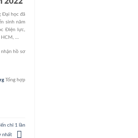
m 2022
g Đại học đã
ển sinh năm
c Điện lực,
g HCM, …
n nhận hồ sơ
rg
Tổng hợp
ến chỉ 1 lần
y nhất