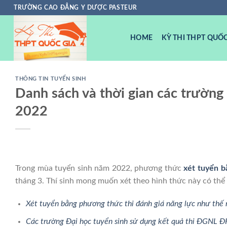
Chuyển
TRƯỜNG CAO ĐẲNG Y DƯỢC PASTEUR
đến
nội
HOME
KỲ THI THPT QUỐC
dung
THÔNG TIN TUYỂN SINH
Danh sách và thời gian các trườn
2022
Trong mùa tuyển sinh năm 2022, phương thức
xét tuyển b
tháng 3. Thí sinh mong muốn xét theo hình thức này có thể 
Xét tuyển bằng phương thức thi đánh giá năng lực như thế 
Các trường Đại học tuyển sinh sử dụng kết quả thi ĐGNL