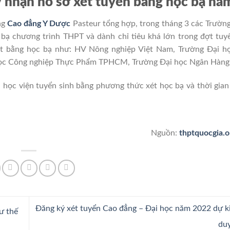
 nhận hồ sơ xét tuyển bằng học bạ nă
ng
Cao đẳng Y Dược
Pasteur tổng hợp, trong tháng 3 các Trườn
bạ chương trình THPT và dành chỉ tiêu khá lớn trong đợt tuy
ét bằng học bạ như: HV Nông nghiệp Việt Nam, Trường Đại họ
i học Công nghiệp Thực Phẩm TPHCM, Trường Đại học Ngân Hàn
, học viện tuyển sinh bằng phương thức xét học bạ và thời gia
Nguồn:
thptquocgia.o
Đăng ký xét tuyển Cao đẳng – Đại học năm 2022 dự ki
ư thế
du