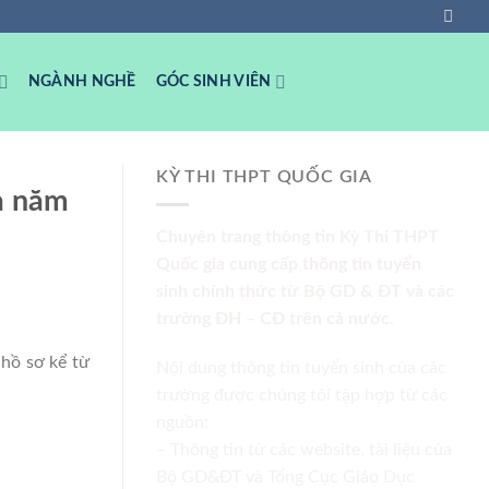
NGÀNH NGHỀ
GÓC SINH VIÊN
KỲ THI THPT QUỐC GIA
ạ năm
Chuyên trang thông tin Kỳ Thi THPT
Quốc gia cung cấp thông tin tuyển
sinh chính thức từ Bộ GD & ĐT và các
trường ĐH – CĐ trên cả nước.
hồ sơ kể từ
Nội dung thông tin tuyển sinh của các
trường được chúng tôi tập hợp từ các
nguồn:
– Thông tin từ các website, tài liệu của
Bộ GD&ĐT và Tổng Cục Giáo Dục