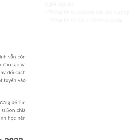
Nghề Nghiệp;
– Thông tin từ website của các trường
– Thông tin do các trường cung cấp
sinh vẫn còn
h đào tạo và
hay đổi cách
ét tuyển vào
rường để tìm
 sĩ Sơn chia
nh học nên