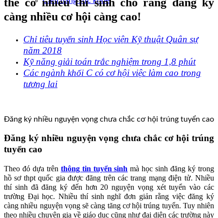
thế có nhiều thí sinh cho rằng đăng ký
Cẩm nang sức khoẻ
càng nhiều cơ hội càng cao!
Chỉ tiêu tuyển sinh Học viện Kỹ thuật Quân sự
năm 2018
Kỹ năng giải toán trắc nghiệm trong 1,8 phút
Các ngành khối C có cơ hội việc làm cao trong
tương lai
Đăng ký nhiều nguyện vọng chưa chắc cơ hội trúng tuyển cao
Đăng ký nhiều nguyện vọng chưa chắc cơ hội trúng
tuyển cao
Theo đó dựa trên
thông tin tuyển sinh
mà học sinh đăng ký trong
hồ sơ thpt quốc gia được đăng trên các trang mạng điện tử. Nhiều
thí sinh đã đăng ký đến hơn 20 nguyện vọng xét tuyển vào các
trường Đại học. Nhiều thí sinh nghĩ đơn giản rằng việc đăng ký
càng nhiều nguyện vọng sẽ càng tăng cơ hội trúng tuyển. Tuy nhiên
theo nhiều chuyên gia về giáo dục cũng như đại diện các trường này