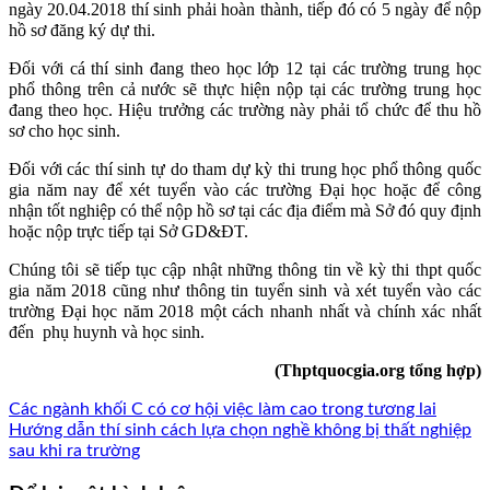
ngày 20.04.2018 thí sinh phải hoàn thành, tiếp đó có 5 ngày để nộp
hồ sơ đăng ký dự thi.
Đối với cá thí sinh đang theo học lớp 12 tại các trường trung học
phổ thông trên cả nước sẽ thực hiện nộp tại các trường trung học
đang theo học. Hiệu trưởng các trường này phải tổ chức để thu hồ
sơ cho học sinh.
Đối với các thí sinh tự do tham dự kỳ thi trung học phổ thông quốc
gia năm nay để xét tuyển vào các trường Đại học hoặc để công
nhận tốt nghiệp có thể nộp hồ sơ tại các địa điểm mà Sở đó quy định
hoặc nộp trực tiếp tại Sở GD&ĐT.
Chúng tôi sẽ tiếp tục cập nhật những thông tin về kỳ thi thpt quốc
gia năm 2018 cũng như thông tin tuyển sinh và xét tuyển vào các
trường Đại học năm 2018 một cách nhanh nhất và chính xác nhất
đến phụ huynh và học sinh.
(Thptquocgia.org tổng hợp)
Các ngành khối C có cơ hội việc làm cao trong tương lai
Hướng dẫn thí sinh cách lựa chọn nghề không bị thất nghiệp
sau khi ra trường