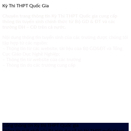
Kỳ Thi THPT Quốc Gia
Chuyên trang thông tin Kỳ Thi THPT Quốc gia cung cấp
thông tin tuyển sinh chính thức từ Bộ GD & ĐT và các
trường ĐH – CĐ trên cả nước.
Nội dung thông tin tuyển sinh của các trường được chúng tôi
tập hợp từ các nguồn:
– Thông tin từ các website, tài liệu của Bộ GD&ĐT và Tổng
Cục Giáo Dục Nghề Nghiệp;
– Thông tin từ website của các trường
– Thông tin do các trường cung cấp
Cổng thông tin Kỳ thi THPT Quốc gia
Thông tin mới nhất của Bộ giáo dục về kỳ thi THPT quốc gia
và