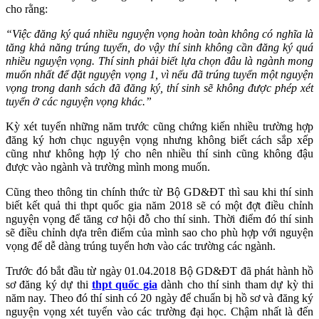
cho rằng:
“Việc đăng ký quá nhiều nguyện vọng hoàn toàn không có nghĩa là
tăng khả năng trúng tuyển, do vậy thí sinh không cần đăng ký quá
nhiều nguyện vọng. Thí sinh phải biết lựa chọn đâu là ngành mong
muốn nhất để đặt nguyện vọng 1, vì nếu đã trúng tuyển một nguyện
vọng trong danh sách đã đăng ký, thí sinh sẽ không được phép xét
tuyển ở các nguyện vọng khác.”
Kỳ xét tuyển những năm trước cũng chứng kiến nhiều trường hợp
đăng ký hơn chục nguyện vọng nhưng không biết cách sắp xếp
cũng như không hợp lý cho nên nhiều thí sinh cũng không đậu
được vào ngành và trường mình mong muốn.
Cũng theo thông tin chính thức từ Bộ GD&ĐT thì sau khi thí sinh
biết kết quả thi thpt quốc gia năm 2018 sẽ có một đợt điều chỉnh
nguyện vọng để tăng cơ hội đỗ cho thí sinh. Thời điểm đó thí sinh
sẽ điều chỉnh dựa trên điểm của mình sao cho phù hợp với nguyện
vọng để dễ dàng trúng tuyển hơn vào các trường các ngành.
Trước đó bắt đầu từ ngày 01.04.2018 Bộ GD&ĐT đã phát hành hồ
sơ đăng ký dự thi
thpt quốc gia
dành cho thí sinh tham dự kỳ thi
năm nay. Theo đó thí sinh có 20 ngày để chuẩn bị hồ sơ và đăng ký
nguyện vọng xét tuyển vào các trường đại học. Chậm nhất là đến