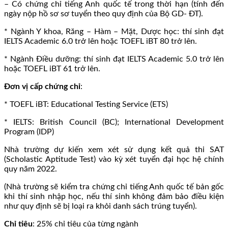
– Có chứng chỉ tiếng Anh quốc tế trong thời hạn (tính đến
ngày nộp hồ sơ sơ tuyển theo quy định của Bộ GD- ĐT).
* Ngành Y khoa, Răng – Hàm – Mặt, Dược học: thí sinh đạt
IELTS Academic 6.0 trở lên hoặc TOEFL iBT 80 trở lên.
* Ngành Điều dưỡng: thí sinh đạt IELTS Academic 5.0 trở lên
hoặc TOEFL iBT 61 trở lên.
Đơn vị cấp chứng chỉ
:
* TOEFL iBT: Educational Testing Service (ETS)
* IELTS: British Council (BC); International Development
Program (IDP)
Nhà trường dự kiến xem xét sử dụng kết quả thi SAT
(Scholastic Aptitude Test) vào kỳ xét tuyển đại học hệ chính
quy năm 2022.
(Nhà trường sẽ kiểm tra chứng chỉ tiếng Anh quốc tế bản gốc
khi thí sinh nhập học, nếu thí sinh không đảm bảo điều kiện
như quy định sẽ bị loại ra khỏi danh sách trúng tuyển).
Chỉ tiêu
: 25% chỉ tiêu của từng ngành