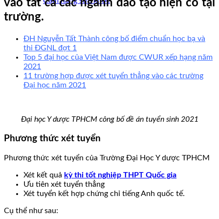
Cẩm nang sức khoẻ
vào tất cả các ngành đào tạo hiện có tại
trường.
ĐH Nguyễn Tất Thành công bố điểm chuẩn học bạ và
thi ĐGNL đợt 1
Top 5 đại học của Việt Nam được CWUR xếp hạng năm
2021
11 trường hợp được xét tuyển thẳng vào các trường
Đại học năm 2021
Đại học Y dược TPHCM công bố đề án tuyển sinh 2021
Phương thức xét tuyển
Phương thức xét tuyển của Trường Đại Học Y dược TPHCM
Xét kết quả
kỳ thi tốt nghiệp THPT Quốc gia
Ưu tiên xét tuyển thẳng
Xét tuyển kết hợp chứng chỉ tiếng Anh quốc tế.
Cụ thể như sau: