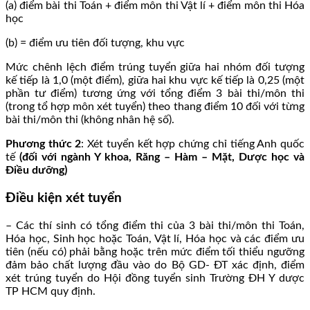
(a) điểm bài thi Toán + điểm môn thi Vật lí + điểm môn thi Hóa
học
(b) = điểm ưu tiên đối tượng, khu vực
Mức chênh lệch điểm trúng tuyển giữa hai nhóm đối tượng
kế tiếp là 1,0 (một điểm), giữa hai khu vực kế tiếp là 0,25 (một
phần tư điểm) tương ứng với tổng điểm 3 bài thi/môn thi
(trong tổ hợp môn xét tuyển) theo thang điểm 10 đối với từng
bài thi/môn thi (không nhân hệ số).
Phương thức 2
: Xét tuyển kết hợp chứng chỉ tiếng Anh quốc
tế
(đối với ngành Y khoa, Răng – Hàm – Mặt, Dược học và
Điều dưỡng)
Điều kiện xét tuyển
– Các thí sinh có tổng điểm thi của 3 bài thi/môn thi Toán,
Hóa học, Sinh học hoặc Toán, Vật lí, Hóa học và các điểm ưu
tiên (nếu có) phải bằng hoặc trên mức điểm tối thiểu ngưỡng
đảm bảo chất lượng đầu vào do Bộ GD- ĐT xác định, điểm
xét trúng tuyển do Hội đồng tuyển sinh Trường ĐH Y dược
TP HCM quy định.