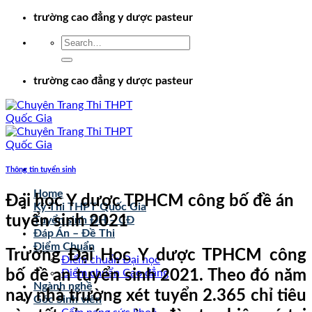
Chuyển
trường cao đẳng y dược pasteur
đến
nội
dung
trường cao đẳng y dược pasteur
Thông tin tuyển sinh
Home
Đại học Y dược TPHCM công bố đề án
Kỳ Thi THPT Quốc Gia
tuyển sinh 2021
Tuyển sinh ĐH – CĐ
Đáp Án – Đề Thi
Điểm Chuẩn
Trường Đại Học Y dược TPHCM công
Điểm chuẩn Đại học
bố đề an tuyển sinh 2021. Theo đó năm
Điểm chuẩn Cao đẳng
Ngành nghề
nay nhà trường xét tuyển 2.365 chỉ tiêu
Góc Sinh viên