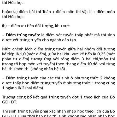
thi Hóa học
hoặc: (a) điểm bài thi Toán + điểm môn thi Vật lí + điểm môn
thi Hóa học
(b) = điểm ưu tiên đối tượng, khu vực
– Điểm trúng tuyển:
là điểm xét tuyển thấp nhất mà thí sinh
được xét trúng tuyển cho ngành đào tạo.
Mức chênh lệch điểm trúng tuyển giữa hai nhóm đối tượng
kế tiếp là 1,0 (một điểm), giữa hai khu vực kế tiếp là 0,25 (một
phần tư điểm) tương ứng với tổng điểm 3 bài thi/môn thi
(trong tổ hợp môn xét tuyển) theo thang điểm 10 đối với từng
bài thi/môn thi (không nhân hệ số).
– Điểm trúng tuyển của các thí sinh ở phương thức 2 không
được thấp hơn điểm trúng tuyển ở phương thức 1 trong cùng
1 ngành là 2 (hai điểm).
Trường công bố kết quả trúng tuyển đợt 1 theo lịch của Bộ
GD- ĐT.
Thí sinh trúng tuyển phải xác nhận nhập học theo lịch của Bộ
GD- ĐT. Quá thời hạn này, thí sinh không xác nhận nhập học