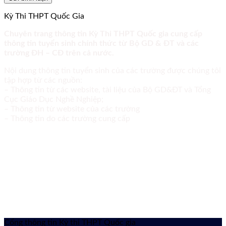
Kỳ Thi THPT Quốc Gia
Chuyên trang thông tin Kỳ Thi THPT Quốc gia cung cấp
thông tin tuyển sinh chính thức từ Bộ GD & ĐT và các
trường ĐH – CĐ trên cả nước.
Nội dung thông tin tuyển sinh của các trường được chúng tôi
tập hợp từ các nguồn:
– Thông tin từ các website, tài liệu của Bộ GD&ĐT và Tổng
Cục Giáo Dục Nghề Nghiệp;
– Thông tin từ website của các trường
– Thông tin do các trường cung cấp
Cổng thông tin Kỳ thi THPT Quốc gia