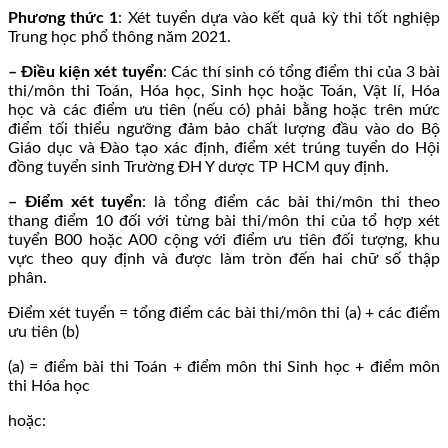
Phương thức 1
: Xét tuyển dựa vào kết quả kỳ thi tốt nghiệp
Trung học phổ thông năm 2021.
– Điều kiện xét tuyển
: Các thí sinh có tổng điểm thi của 3 bài
thi/môn thi Toán, Hóa học, Sinh học hoặc Toán, Vật lí, Hóa
học và các điểm ưu tiên (nếu có) phải bằng hoặc trên mức
điểm tối thiểu ngưỡng đảm bảo chất lượng đầu vào do Bộ
Giáo dục và Đào tạo xác định, điểm xét trúng tuyển do Hội
đồng tuyển sinh Trường ĐH Y dược TP HCM quy định.
– Điểm xét tuyển
: là tổng điểm các bài thi/môn thi theo
thang điểm 10 đối với từng bài thi/môn thi của tổ hợp xét
tuyển B00 hoặc A00 cộng với điểm ưu tiên đối tượng, khu
vực theo quy định và được làm tròn đến hai chữ số thập
phân.
Điểm xét tuyển = tổng điểm các bài thi/môn thi (a) + các điểm
ưu tiên (b)
(a) = điểm bài thi Toán + điểm môn thi Sinh học + điểm môn
thi Hóa học
hoặc: