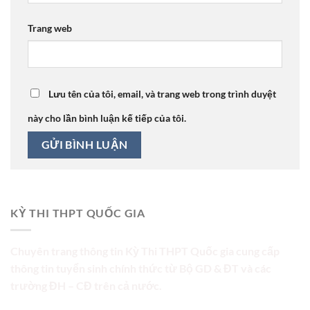
Trang web
Lưu tên của tôi, email, và trang web trong trình duyệt
này cho lần bình luận kế tiếp của tôi.
KỲ THI THPT QUỐC GIA
Chuyên trang thông tin Kỳ Thi THPT Quốc gia cung cấp
thông tin tuyển sinh chính thức từ Bộ GD & ĐT và các
trường ĐH – CĐ trên cả nước.