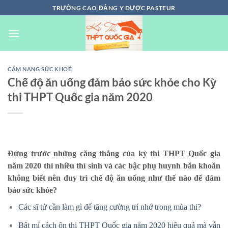
Chuyển
TRƯỜNG CAO ĐẲNG Y DƯỢC PASTEUR
đến
nội
dung
CẨM NANG SỨC KHOẺ
Chế độ ăn uống đảm bảo sức khỏe cho Kỳ
thi THPT Quốc gia năm 2020
Đứng trước những căng thẳng của kỳ thi THPT Quốc gia
năm 2020 thì nhiều thí sinh và các bậc phụ huynh băn khoăn
không biết nên duy trì chế độ ăn uống như thế nào để đảm
bảo sức khỏe?
Các sĩ tử cần làm gì để tăng cường trí nhớ trong mùa thi?
Bật mí cách ôn thi THPT Quốc gia năm 2020 hiệu quả mà vẫn