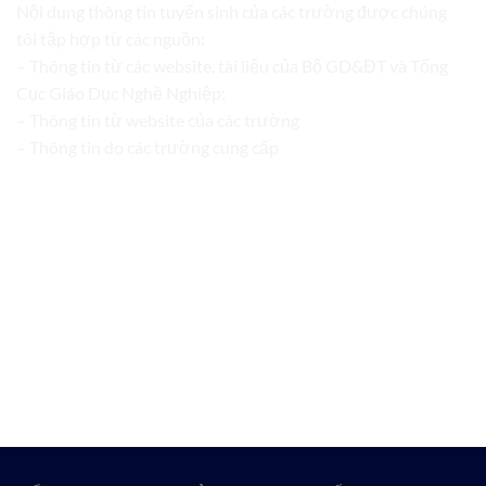
Nội dung thông tin tuyển sinh của các trường được chúng
tôi tập hợp từ các nguồn:
– Thông tin từ các website, tài liệu của Bộ GD&ĐT và Tổng
Cục Giáo Dục Nghề Nghiệp;
– Thông tin từ website của các trường
– Thông tin do các trường cung cấp