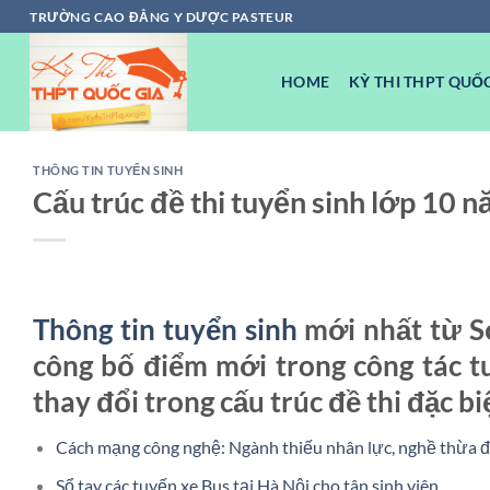
Chuyển
TRƯỜNG CAO ĐẲNG Y DƯỢC PASTEUR
đến
nội
HOME
KỲ THI THPT QUỐC
dung
THÔNG TIN TUYỂN SINH
Cấu trúc đề thi tuyển sinh lớp 10 
Thông tin tuyển sinh
mới nhất từ S
công bố điểm mới trong công tác t
thay đổi trong cấu trúc đề thi đặc bi
Cách mạng công nghệ: Ngành thiếu nhân lực, nghề thừa 
Sổ tay các tuyến xe Bus tại Hà Nội cho tân sinh viên