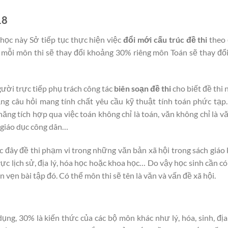
18
ọc này Sở tiếp tục thực hiện việc
đổi mới cấu trúc đề thi
theo
h mỗi môn thi sẽ thay đổi khoảng 30% riêng môn Toán sẽ thay đổ
ười trực tiếp phụ trách công tác
biên soạn đề thi
cho biết đề thi
ng câu hỏi mang tính chất yêu cầu kỹ thuật tính toán phức tạp
ăng tích hợp qua việc toán không chỉ là toán, văn không chỉ là v
, giáo dục công dân…
c đây đề thi phạm vi trong những văn bản xã hội trong sách giáo 
 vực lịch sử, địa lý, hóa học hoặc khoa học… Do vậy học sinh cần c
vẹn bài tập đó. Có thể môn thi sẽ tên là văn và vấn đề xã hội.
ng, 30% là kiến thức của các bộ môn khác như lý, hóa, sinh, địa 