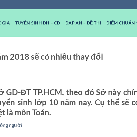
 GIA
TUYỂN SINH ĐH – CĐ
ĐÁP ÁN – ĐỀ THI
ĐIỂM CHUẨN
năm 2018 sẽ có nhiều thay đổi
ở GD-ĐT TP.HCM, theo đó Sở này chí
uyển sinh lớp 10 năm nay. Cụ thể sẽ c
ệt là môn Toán.
đống người