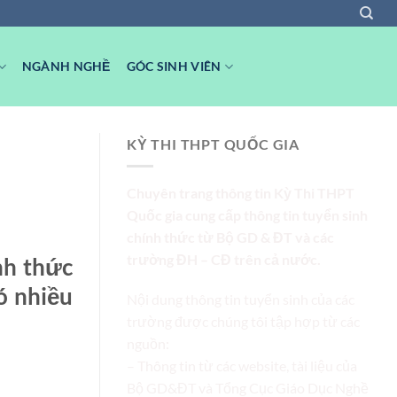
NGÀNH NGHỀ
GÓC SINH VIÊN
KỲ THI THPT QUỐC GIA
Chuyên trang thông tin Kỳ Thi THPT
Quốc gia cung cấp thông tin tuyển sinh
chính thức từ Bộ GD & ĐT và các
trường ĐH – CĐ trên cả nước.
nh thức
ó nhiều
Nội dung thông tin tuyển sinh của các
trường được chúng tôi tập hợp từ các
nguồn:
– Thông tin từ các website, tài liệu của
Bộ GD&ĐT và Tổng Cục Giáo Dục Nghề