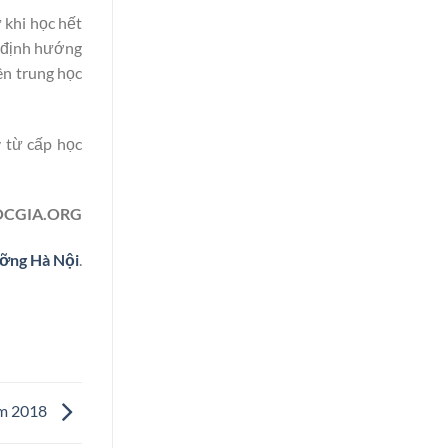
 khi học hết
n định hướng
ên trung học
 từ cấp học
CGIA.ORG
ỡng Hà Nội
.
ăm 2018