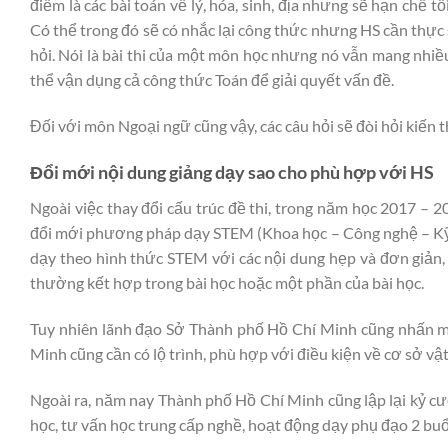
điểm là các bài toán về lý, hóa, sinh, địa nhưng sẽ hạn chế t
Có thể trong đó sẽ có nhắc lại công thức nhưng HS cần thực
hỏi. Nói là bài thi của một môn học nhưng nó vẫn mang nhiều
thể vận dụng cả công thức Toán để giải quyết vấn đề.
Đối với môn Ngoại ngữ cũng vậy, các câu hỏi sẽ đòi hỏi kiến 
Đổi mới nội dung giảng dạy sao cho phù hợp với HS
Ngoài việc thay đổi cấu trúc đề thi, trong năm học 2017 – 
đổi mới phương pháp dạy STEM (Khoa học – Công nghệ – Kỹ t
dạy theo hình thức STEM với các nội dung hẹp và đơn giản, 
thường kết hợp trong bài học hoặc một phần của bài học.
Tuy nhiên lãnh đạo Sở Thành phố Hồ Chí Minh cũng nhấn m
Minh cũng cần có lộ trình, phù hợp với điều kiện về cơ sở vật
Ngoài ra, năm nay Thành phố Hồ Chí Minh cũng lập lại kỷ c
học, tư vấn học trung cấp nghề, hoạt động dạy phụ đạo 2 bu