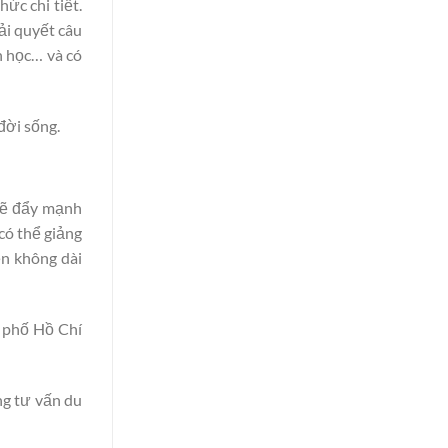
hức chi tiết.
ải quyết câu
h học… và có
đời sống.
 sẽ đẩy mạnh
có thể giảng
ện không dài
 phố Hồ Chí
ng tư vấn du