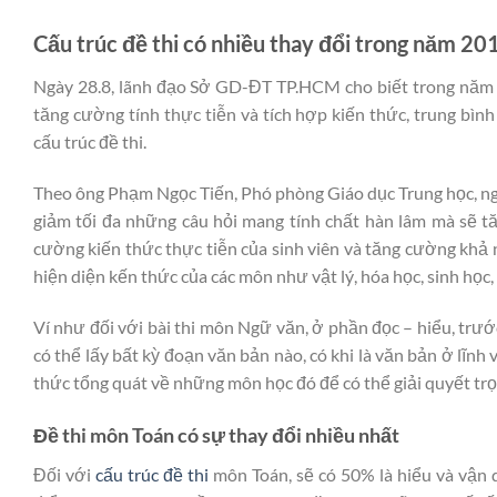
Cấu trúc đề thi có nhiều thay đổi trong năm 20
Ngày 28.8, lãnh đạo Sở GD-ĐT TP.HCM cho biết trong năm h
tăng cường tính thực tiễn và tích hợp kiến thức, trung bìn
cấu trúc đề thi.
Theo ông Phạm Ngọc Tiến, Phó phòng Giáo dục Trung học, ng
giảm tối đa những câu hỏi mang tính chất hàn lâm mà sẽ tă
cường kiến thức thực tiễn của sinh viên và tăng cường khả n
hiện diện kến thức của các môn như vật lý, hóa học, sinh học
Ví như đối với bài thi môn Ngữ văn, ở phần đọc – hiểu, trướ
có thể lấy bất kỳ đoạn văn bản nào, có khi là văn bản ở lĩnh
thức tổng quát về những môn học đó để có thể giải quyết trọn 
Đề thi môn Toán có sự thay đổi nhiều nhất
Đối với
cấu trúc đề thi
môn Toán, sẽ có 50% là hiểu và vận dụ