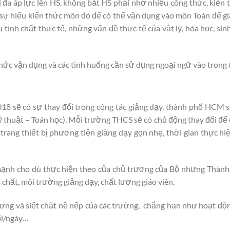
ối đa áp lực lên HS, không bắt HS phải nhớ nhiều công thức, kiến t
 sự hiểu kiến thức môn đó để có thể vận dụng vào môn Toán để gi
 tính chất thực tế, những vấn đề thực tế của vật lý, hóa học, sin
thức vận dụng và các tình huống cần sử dụng ngoại ngữ vào trong 
2018 sẽ có sự thay đổi trong công tác giảng dạy, thành phố HCM
huật – Toán học). Mỗi trường THCS sẽ có chủ động thay đổi để 
trang thiết bị phương tiện giảng dạy gọn nhẹ, thời gian thực hi
ạnh cho dù thực hiện theo của chủ trương của Bộ nhưng Thành
 chất, môi trường giảng dạy, chất lượng giáo viên.
ương và siết chặt nề nếp của các trường, chẳng hạn như hoạt độ
ổi/ngày…