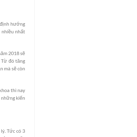
 định hướng
i nhiều nhất
 năm 2018 sẽ
. Từ đó tăng
ăn mà sẽ còn
khoa thì nay
ó những kiến
lý. Tức có 3