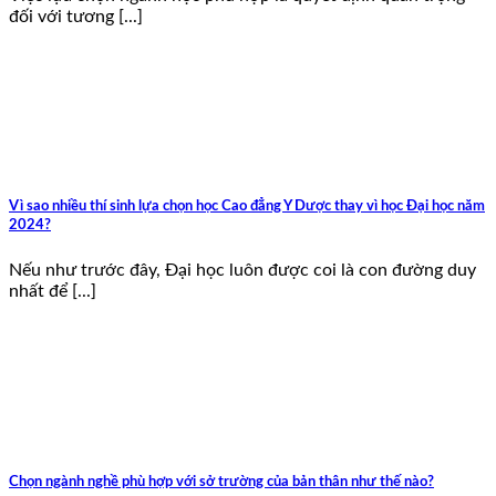
đối với tương [...]
Vì sao nhiều thí sinh lựa chọn học Cao đẳng Y Dược thay vì học Đại học năm
2024?
Nếu như trước đây, Đại học luôn được coi là con đường duy
nhất để [...]
Chọn ngành nghề phù hợp với sở trường của bản thân như thế nào?