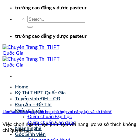
Chuyển
trường cao đẳng y dược pasteur
đến
nội
dung
trường cao đẳng y dược pasteur
Home
Kỳ Thi THPT Quốc Gia
Tuyển sinh ĐH – CĐ
Đáp Án – Đề Thi
Điểm Chuẩn
Làm sao để chọn ngành học phù hợp với năng lực và sở thích?
Điểm chuẩn Đại học
Điểm chuẩn Cao đẳng
Việc chọn ngành học phù hợp với năng lực và sở thích không
Ngành nghề
chỉ quyết [...]
Góc Sinh viên