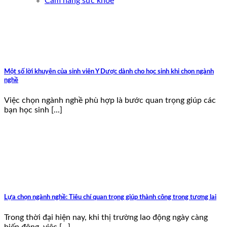
Cẩm nang sức khoẻ
Một số lời khuyên của sinh viên Y Dược dành cho học sinh khi chọn ngành
nghề
Việc chọn ngành nghề phù hợp là bước quan trọng giúp các
bạn học sinh [...]
Lựa chọn ngành nghề: Tiêu chí quan trọng giúp thành công trong tương lai
Trong thời đại hiện nay, khi thị trường lao động ngày càng