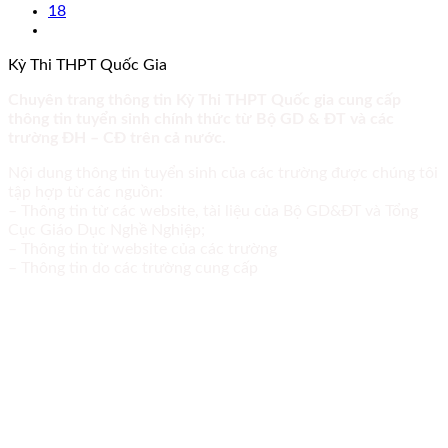
18
Kỳ Thi THPT Quốc Gia
Chuyên trang thông tin Kỳ Thi THPT Quốc gia cung cấp
thông tin tuyển sinh chính thức từ Bộ GD & ĐT và các
trường ĐH – CĐ trên cả nước.
Nội dung thông tin tuyển sinh của các trường được chúng tôi
tập hợp từ các nguồn:
– Thông tin từ các website, tài liệu của Bộ GD&ĐT và Tổng
Cục Giáo Dục Nghề Nghiệp;
– Thông tin từ website của các trường
– Thông tin do các trường cung cấp