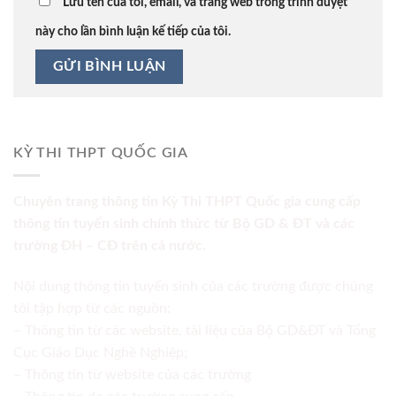
Lưu tên của tôi, email, và trang web trong trình duyệt
này cho lần bình luận kế tiếp của tôi.
KỲ THI THPT QUỐC GIA
Chuyên trang thông tin Kỳ Thi THPT Quốc gia cung cấp
thông tin tuyển sinh chính thức từ Bộ GD & ĐT và các
trường ĐH – CĐ trên cả nước.
Nội dung thông tin tuyển sinh của các trường được chúng
tôi tập hợp từ các nguồn:
– Thông tin từ các website, tài liệu của Bộ GD&ĐT và Tổng
Cục Giáo Dục Nghề Nghiệp;
– Thông tin từ website của các trường