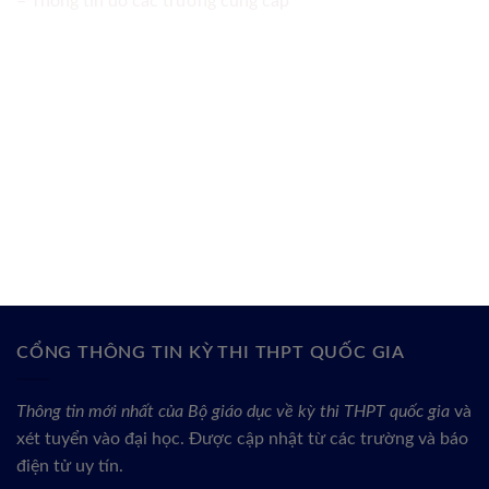
– Thông tin do các trường cung cấp
CỔNG THÔNG TIN KỲ THI THPT QUỐC GIA
Thông tin mới nhất của Bộ giáo dục về kỳ thi THPT quốc gia
và
xét tuyển vào đại học. Được cập nhật từ các trường và báo
điện tử uy tín.