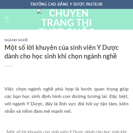
Chuyển
TRƯỜNG CAO ĐẲNG Y DƯỢC PASTEUR
đến
nội
dung
NGÀNH NGHỀ
Một số lời khuyên của sinh viên Y Dược
dành cho học sinh khi chọn ngành nghề
Việc chọn ngành nghề phù hợp là bước quan trọng giúp
các bạn học sinh định hình con đường tương lai. Đặc biệt,
với ngành Y Dược, đây là lĩnh vực đòi hỏi sự tận tâm, kiên
nhẫn và niềm đam mê mạnh mẽ.
Một số lời khuyên của sinh viên Y Dược dành cho học sinh khi