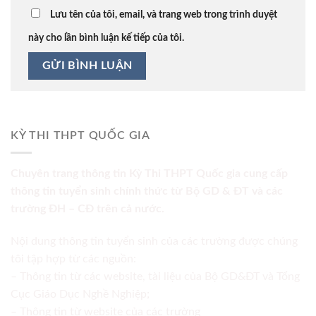
Lưu tên của tôi, email, và trang web trong trình duyệt
này cho lần bình luận kế tiếp của tôi.
KỲ THI THPT QUỐC GIA
Chuyên trang thông tin Kỳ Thi THPT Quốc gia cung cấp
thông tin tuyển sinh chính thức từ Bộ GD & ĐT và các
trường ĐH – CĐ trên cả nước.
Nội dung thông tin tuyển sinh của các trường được chúng
tôi tập hợp từ các nguồn:
– Thông tin từ các website, tài liệu của Bộ GD&ĐT và Tổng
Cục Giáo Dục Nghề Nghiệp;
– Thông tin từ website của các trường