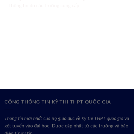
– Thông tin do các trường cung cấp
CỔNG THÔNG TIN KỲ THI THPT QUỐC GIA
Thông tin mới nhất của Bộ giáo dục về kỳ thi THPT quốc gia
và
xét tuyển vào đại học. Được cập nhật từ các trường và báo
điện tử uy tín.