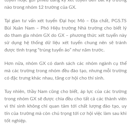
tuyến hoặc gửi phiếu đăng ký xét tuyển đến bất kỳ trường
nào trong nhóm 12 trường của GX.
Tại gian tư vấn xét tuyển Đại học Mỏ – Địa chất, PGS.TS
Bùi Xuân Nam – Phó Hiệu trưởng Nhà trường cho biết lý
do tham gia nhóm GX do GX – phương thức xét tuyển này
sử dụng hệ thống dữ liệu xét tuyển chung nên sẽ tránh
được tình trạng “trúng tuyển ảo” như năm trước.
Hơn nữa, nhóm GX có danh sách các nhóm ngành cụ thể
mà các trường trong nhóm đều đào tạo, nhưng mỗi trường
có đặc trưng khác nhau, tăng cơ hội cho thí sinh.
Tuy nhiên, thầy Nam cũng cho biết, áp lực của các trường
trong nhóm GX sẽ được chia đều cho tất cả các thành viên
vì thí sinh không chỉ quan tâm tới chất lượng đào tạo, uy
tín của trường mà còn chú trọng tới cơ hội việc làm sau khi
tốt nghiệp.