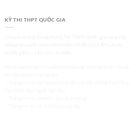
KỲ THI THPT QUỐC GIA
Chuyên trang thông tin Kỳ Thi THPT Quốc gia cung cấp
thông tin tuyển sinh chính thức từ Bộ GD & ĐT và các
trường ĐH – CĐ trên cả nước.
Nội dung thông tin tuyển sinh của các trường được chúng
tôi tập hợp từ các nguồn:
– Thông tin từ các website, tài liệu của Bộ GD&ĐT và Tổng
Cục Giáo Dục Nghề Nghiệp;
– Thông tin từ website của các trường
– Thông tin do các trường cung cấp