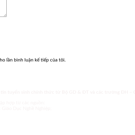
o lần bình luận kế tiếp của tôi.
 tin tuyển sinh chính thức từ Bộ GD & ĐT và các trường ĐH –
tập hợp từ các nguồn:
ục Giáo Dục Nghề Nghiệp;