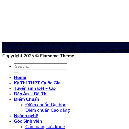
Cổng thông tin Kỳ thi THPT Quốc gia
Thông tin mới nhất của Bộ giáo dục về kỳ thi THPT quốc gia
và xét
Copyright 2026 ©
Flatsome Theme
Home
Kỳ Thi THPT Quốc Gia
Tuyển sinh ĐH – CĐ
Đáp Án – Đề Thi
Điểm Chuẩn
Điểm chuẩn Đại học
Điểm chuẩn Cao đẳng
Ngành nghề
Góc Sinh viên
Cẩm nang sức khoẻ