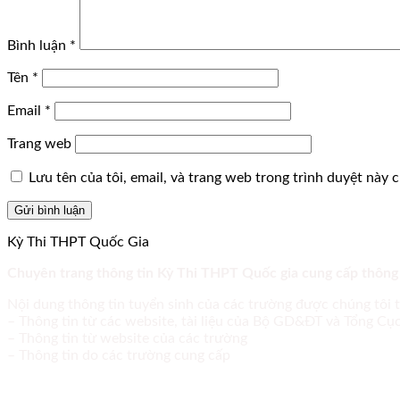
Bình luận
*
Tên
*
Email
*
Trang web
Lưu tên của tôi, email, và trang web trong trình duyệt này ch
Kỳ Thi THPT Quốc Gia
Chuyên trang thông tin Kỳ Thi THPT Quốc gia cung cấp thông
Nội dung thông tin tuyển sinh của các trường được chúng tôi 
– Thông tin từ các website, tài liệu của Bộ GD&ĐT và Tổng C
– Thông tin từ website của các trường
– Thông tin do các trường cung cấp