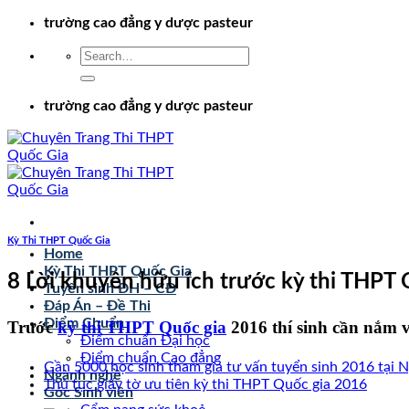
Chuyển
trường cao đẳng y dược pasteur
đến
nội
dung
trường cao đẳng y dược pasteur
Kỳ Thi THPT Quốc Gia
Home
Kỳ Thi THPT Quốc Gia
8 Lời khuyên hữu ích trước kỳ thi THPT
Tuyển sinh ĐH – CĐ
Đáp Án – Đề Thi
Điểm Chuẩn
Trước
kỳ thi THPT Quốc gia
2016 thí sinh cần nắm v
Điểm chuẩn Đại học
Điểm chuẩn Cao đẳng
Gần 5000 học sinh tham gia tư vấn tuyển sinh 2016 tại 
Ngành nghề
Thủ tục giấy tờ ưu tiên kỳ thi THPT Quốc gia 2016
Góc Sinh viên