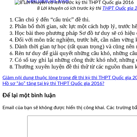
Cẩm nang sức khoẻ
8 Lời khuyên có ích trước kỳ thi
THPT Quốc gia 
Cần chú ý đến “cấu trúc” đề thi.
Phân bố thời gian, sức lực một cách hợp lý, trước h
Học bài theo phương pháp Sơ đồ tư duy sẽ có hiệu 
Đối với môn trắc nghiệm, trước hết, cần nắm vững ki
Dành thời gian tự học (rất quan trọng) và cũng nên n
Rèn tư duy để giải quyết những câu khó, những câu
Có sổ tay ghi lại những công thức khó nhớ, những c
Thường xuyên luyện đề thi thử từ các nguồn tham k
Giảm nội dung thuộc lòng trong đề thi kỳ thi THPT Quốc gia 2
Hồ sơ “ảo” tăng tại kỳ thi THPT Quốc gia 2016?
Để lại một bình luận
Email của bạn sẽ không được hiển thị công khai.
Các trường b