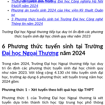
Cẩm nang sức khoẻ
Thông tin tuyển sinh Trường Đại học Công nghiệp Hà Nội
(HaUI) năm 2024
Phương án tuyển sinh 2024 của Học viện Kỹ thuật Quân
sự
3 Phương thức tuyển sinh tại Trường Đại học Công nghệ
Thông tin năm 2024
Trường Đại học Ngoại thương tiếp tục duy trì ổn định các phương
thức tuyển sinh đại học chính quy như năm 2023
6 Phương thức tuyển sinh tại Trường
Đại học Ngoại Thương
năm 2024
Trong năm 2024, Trường Đại học Ngoại thương tiếp tục duy
trì ổn định các phương thức tuyển sinh đại học chính quy
như năm 2023. Với tổng cộng 4.130 chỉ tiêu tuyển sinh đại
học, trường áp dụng 6 phương thức xét tuyển trong năm học
2024 gồm:
Phương thức 1 – Xét tuyển theo kết quả học tập THPT
Phương thức 1 của Trường Đại học Ngoại thương là xét
tuyển dựa trên thành tích học tập trung học phổ thông