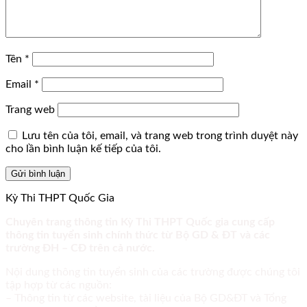
Tên
*
Email
*
Trang web
Lưu tên của tôi, email, và trang web trong trình duyệt này
cho lần bình luận kế tiếp của tôi.
Kỳ Thi THPT Quốc Gia
Chuyên trang thông tin Kỳ Thi THPT Quốc gia cung cấp
thông tin tuyển sinh chính thức từ Bộ GD & ĐT và các
trường ĐH – CĐ trên cả nước.
Nội dung thông tin tuyển sinh của các trường được chúng tôi
tập hợp từ các nguồn:
– Thông tin từ các website, tài liệu của Bộ GD&ĐT và Tổng