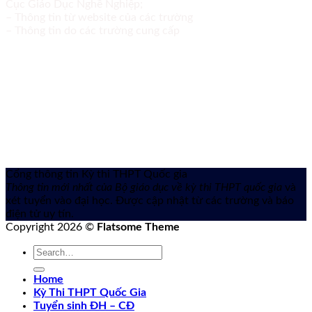
Cục Giáo Dục Nghề Nghiệp;
– Thông tin từ website của các trường
– Thông tin do các trường cung cấp
Cổng thông tin Kỳ thi THPT Quốc gia
Thông tin mới nhất của Bộ giáo dục về kỳ thi THPT quốc gia
và
xét tuyển vào đại học. Được cập nhật từ các trường và báo
điện tử uy tín.
Copyright 2026 ©
Flatsome Theme
Home
Kỳ Thi THPT Quốc Gia
Tuyển sinh ĐH – CĐ