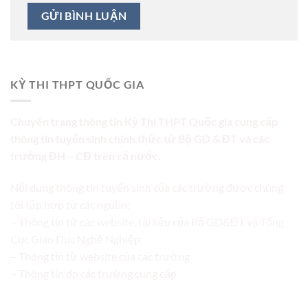
KỲ THI THPT QUỐC GIA
Chuyên trang thông tin Kỳ Thi THPT Quốc gia cung cấp
thông tin tuyển sinh chính thức từ Bộ GD & ĐT và các
trường ĐH – CĐ trên cả nước.
Nội dung thông tin tuyển sinh của các trường được chúng
tôi tập hợp từ các nguồn:
– Thông tin từ các website, tài liệu của Bộ GD&ĐT và Tổng
Cục Giáo Dục Nghề Nghiệp;
– Thông tin từ website của các trường
– Thông tin do các trường cung cấp