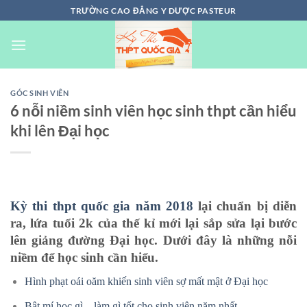
Chuyển
TRƯỜNG CAO ĐẲNG Y DƯỢC PASTEUR
đến
nội
dung
GÓC SINH VIÊN
6 nỗi niềm sinh viên học sinh thpt cần hiểu
khi lên Đại học
Kỳ thi thpt quốc gia năm 2018
lại chuẩn bị diễn
ra, lứa tuổi 2k của thế kỉ mới lại sắp sửa lại bước
lên giảng đường Đại học. Dưới đây là những nỗi
niềm để học sinh cần hiểu.
Hình phạt oái oăm khiến sinh viên sợ mất mật ở Đại học
Bật mí học gì – làm gì tốt cho sinh viên năm nhất.