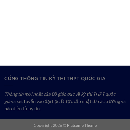
CỔNG THÔNG TIN KỲ THI THPT QUỐC GIA
Thông tin mới nhất của Bộ giáo dục về kỳ thi THPT quốc
gia
và xét tuyển vào đại học. Được cập nhật từ các trường và
báo điện tử uy tín.
Copyright 2026 ©
Flatsome Theme