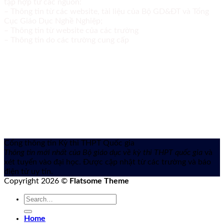
tập hợp từ các nguồn:
– Thông tin từ các website, tài liệu của Bộ GD&ĐT và Tổng
Cục Giáo Dục Nghề Nghiệp;
– Thông tin từ website của các trường
– Thông tin do các trường cung cấp
Cổng thông tin Kỳ thi THPT Quốc gia
Thông tin mới nhất của Bộ giáo dục về kỳ thi THPT quốc gia
và
xét tuyển vào đại học. Được cập nhật từ các trường và báo
điện tử uy tín.
Copyright 2026 ©
Flatsome Theme
Home