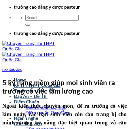
Chuyển
trường cao đẳng y dược pasteur
đến
nội
dung
trường cao đẳng y dược pasteur
Góc Sinh viên
Home
5 kỹ năng mềm giúp mọi sinh viên ra
Kỳ Thi THPT Quốc Gia
trường có việc làm lương cao
Tuyển sinh ĐH – CĐ
Đáp Án – Đề Thi
Điểm Chuẩn
Ngoài kiến thức chuyên môn, để ra trường có việc
Điểm chuẩn Đại học
Điểm chuẩn Cao đẳng
làm ngay, các bạn sinh viên còn cần trang bị cho
Ngành nghề
mình những kỹ năng đặc biệt quan trọng và cần
Góc Sinh viên