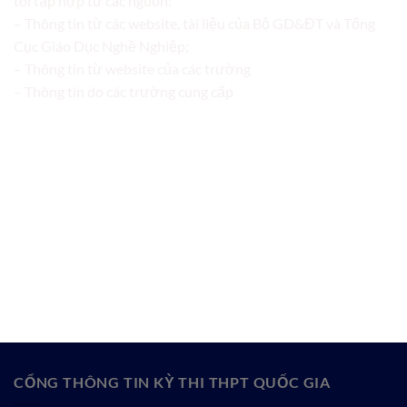
tôi tập hợp từ các nguồn:
– Thông tin từ các website, tài liệu của Bộ GD&ĐT và Tổng
Cục Giáo Dục Nghề Nghiệp;
– Thông tin từ website của các trường
– Thông tin do các trường cung cấp
CỔNG THÔNG TIN KỲ THI THPT QUỐC GIA