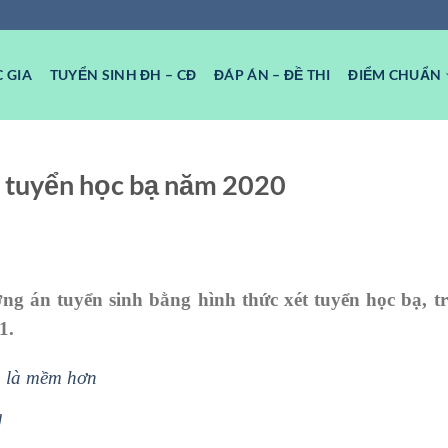
 GIA
TUYỂN SINH ĐH – CĐ
ĐÁP ÁN – ĐỀ THI
ĐIỂM CHUẨN
t tuyển học bạ năm 2020
 án tuyển sinh bằng hình thức xét tuyển học bạ, tr
1.
 là mềm hơn
g