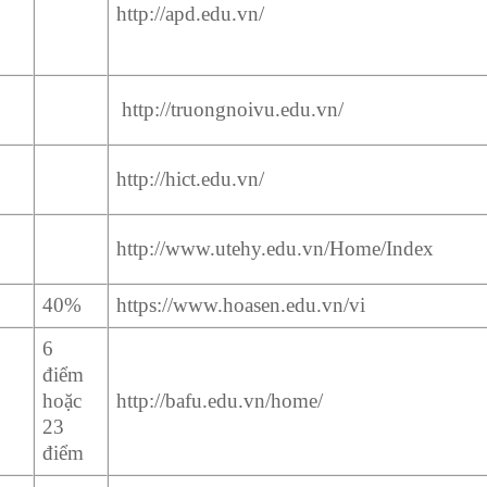
http://apd.edu.vn/
http://truongnoivu.edu.vn/
http://hict.edu.vn/
http://www.utehy.edu.vn/Home/Index
40%
https://www.hoasen.edu.vn/vi
6
điểm
hoặc
http://bafu.edu.vn/home/
23
điểm