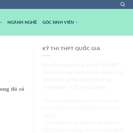
NGÀNH NGHỀ
GÓC SINH VIÊN
KỲ THI THPT QUỐC GIA
Chuyên trang thông tin Kỳ Thi THPT
Quốc gia cung cấp thông tin tuyển sinh
chính thức từ Bộ GD & ĐT và các
trường ĐH – CĐ trên cả nước.
ong đó có
Nội dung thông tin tuyển sinh của các
trường được chúng tôi tập hợp từ các
nguồn:
– Thông tin từ các website, tài liệu của
Bộ GD&ĐT và Tổng Cục Giáo Dục Nghề