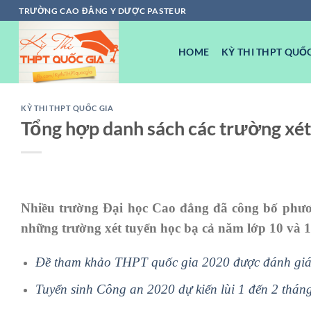
Chuyển
TRƯỜNG CAO ĐẲNG Y DƯỢC PASTEUR
đến
nội
HOME
KỲ THI THPT QUỐC
dung
KỲ THI THPT QUỐC GIA
Tổng hợp danh sách các trường xé
Nhiều trường Đại học Cao đẳng đã công bố phương
những trường xét tuyển học bạ cả năm lớp 10 và 1
Đề tham khảo THPT quốc gia 2020 được đánh giá
Tuyển sinh Công an 2020 dự kiến lùi 1 đến 2 thán