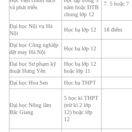
Học viện chính sách
học tập trong 3
7. 5 hoặc 7
và phát triển
năm hoặc ĐTB
chung lớp 12
Đại học Nội vụ Hà
Học bạ lớp 12
18 điểm
Nội
Đại học Công nghiệp
Học bạ lớp 12
dệt may Hà Nội
Đại học Sư phạm kỹ
Học bạ lớp 12
thuật Hưng Yên
hoặc lớp 11
Đại học Hoa Sen
Học bạ THPT
5 học kì THPT
Đại học Nông lâm
(trừ kì 2 lớp
Bắc Giang
12) hoặc lớp
12