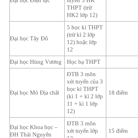
Đại học Điện lực
tuyển 5 HK
THPT (trừ
HK2 lớp 12)
5 học kì THPT
(trừ kì 2 lớp
Đại học Tây Đô
12) hoặc lớp
12
Đại học Hùng Vương
Học bạ THPT
ĐTB 3 môn
xét tuyển của 3
học kì THPT
Đại học Mỏ Địa chất
18 điểm
(kì 1 + kì 2 lớp
11 + kì 1 lớp
12)
ĐTB 3 môn
Đại học Khoa học –
xét tuyển lớp
15 điểm
ĐH Thái Nguyên