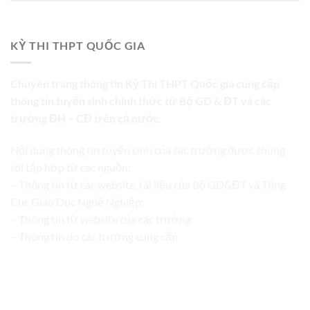
KỲ THI THPT QUỐC GIA
Chuyên trang thông tin Kỳ Thi THPT Quốc gia cung cấp
thông tin tuyển sinh chính thức từ Bộ GD & ĐT và các
trường ĐH – CĐ trên cả nước.
Nội dung thông tin tuyển sinh của các trường được chúng
tôi tập hợp từ các nguồn:
– Thông tin từ các website, tài liệu của Bộ GD&ĐT và Tổng
Cục Giáo Dục Nghề Nghiệp;
– Thông tin từ website của các trường
– Thông tin do các trường cung cấp