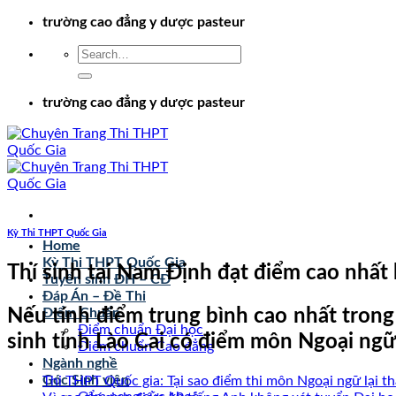
Chuyển
trường cao đẳng y dược pasteur
đến
nội
dung
trường cao đẳng y dược pasteur
Kỳ Thi THPT Quốc Gia
Home
Kỳ Thi THPT Quốc Gia
Thí sinh tại Nam Định đạt điểm cao nhất
Tuyển sinh ĐH – CĐ
Đáp Án – Đề Thi
Nếu tính điểm trung bình cao nhất tron
Điểm Chuẩn
Điểm chuẩn Đại học
sinh tỉnh Lào Cai có điểm môn Ngoại ngữ
Điểm chuẩn Cao đẳng
Ngành nghề
Góc Sinh viên
Thi THPT Quốc gia: Tại sao điểm thi môn Ngoại ngữ lại t