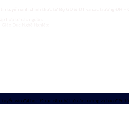
 tin tuyển sinh chính thức từ Bộ GD & ĐT và các trường ĐH –
tập hợp từ các nguồn:
ục Giáo Dục Nghề Nghiệp;
 tuyển vào đại học. Được cập nhật từ các trường và báo điện tử 