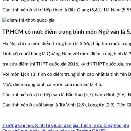
Các tỉnh xếp ở vị trí tiếp theo là Bắc Giang (5,61), Hà Nam (5,55
TP.HCM có mức điểm trung bình môn Ngữ văn là 5,12
Hà Nội chỉ có mức điểm trung bình là 3,56, thấp hơn mức trung 
Tỉnh xếp cuối bảng là Quảng Nam với mức điểm trung bình là 3
tra cứu điểm thi THPT quốc gia 2016, kỳ thi THPT quốc gia, tra
Với môn Lịch sử, tỉnh có điểm trung bình cao nhất là tỉnh Yên
Mức điểm trung bình cả nước của môn Sử là 4,5.
Các tỉnh xếp ở vị trí tiếp sau là Bắc Kạn (5,7), Ninh Bình (5,6),
Các tỉnh xếp ở cuối bảng là Trà Vinh (2,9), Long An (2,9), Tiề
Trường Đại học Kinh tế Quốc dân giải thích lý do tăng học phí
Quy chế mới nhất khi xét tuyển các Trường CAND