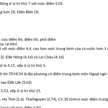
đứng ở vị trí thứ 7 với mức điểm 5,01.
g Sơn (3), Điện Biên (3).
 cứu điểm thi, điểm thi, phổ điểm
a: Lê Văn)
ai với mức điểm 4,4, cao hơn mức trung bình của cả nước hơn 1 
2), Đăk Nông (4,16) và Lai Châu (4,16).
à 4,11, xếp ở vị trí thứ 5.
.000 thì TP.HCM là địa phương có điểm trung bình môn Ngoại ngữ 
 sau Đăk Lăk (3,62).
53, xếp ở vị trí thứ 15.
), Hà Tĩnh (2,6), TháiNguyên (2,74). Có 30 tỉnhcó mức điểm tru
Giang với mức điểm 5,97.