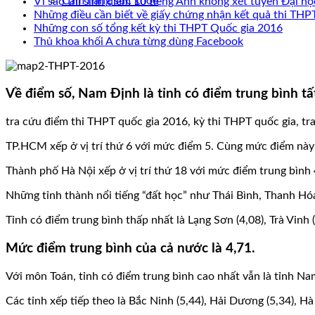
Cẩm nang sức khoẻ
Vì sao thí sinh điểm 10 tiếng Anh không xét tuyển Đại họ
Những điều cần biết về giấy chứng nhận kết quả thi THP
Những con số tổng kết kỳ thi THPT Quốc gia 2016
Thủ khoa khối A chưa từng dùng Facebook
Về điểm số, Nam Định là tỉnh có điểm trung bình tấ
tra cứu điểm thi THPT quốc gia 2016, kỳ thi THPT quốc gia, tra 
TP.HCM xếp ở vị trí thứ 6 với mức điểm 5. Cùng mức điểm này
Thành phố Hà Nội xếp ở vị trí thứ 18 với mức điểm trung bình 
Những tỉnh thành nổi tiếng “đất học” như Thái Bình, Thanh Hóa,
Tỉnh có điểm trung bình thấp nhất là Lạng Sơn (4,08), Trà Vinh
Mức điểm trung bình của cả nước là 4,71.
Với môn Toán, tỉnh có điểm trung bình cao nhất vẫn là tỉnh Na
Các tỉnh xếp tiếp theo là Bắc Ninh (5,44), Hải Dương (5,34), Hà