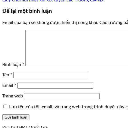
Để lại một bình luận
Email của bạn sẽ không được hiển thị công khai.
Các trường b
Bình luận
*
Tên
*
Email
*
Trang web
Lưu tên của tôi, email, và trang web trong trình duyệt này ch
Kỳ Thi THPT Quốc Gia