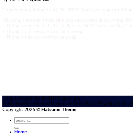
Chuyên trang thông tin Kỳ Thi THPT Quốc gia cung cấp thông
Nội dung thông tin tuyển sinh của các trường được chúng tôi 
– Thông tin từ các website, tài liệu của Bộ GD&ĐT và Tổng C
– Thông tin từ website của các trường
– Thông tin do các trường cung cấp
Cổng thông tin Kỳ thi THPT Quốc gia
Thông tin mới nhất của Bộ giáo dục về kỳ thi THPT quốc gia
và xét
Copyright 2026 ©
Flatsome Theme
Home