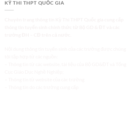
KỲ THI THPT QUỐC GIA
Chuyên trang thông tin Kỳ Thi THPT Quốc gia cung cấp
thông tin tuyển sinh chính thức từ Bộ GD & ĐT và các
trường ĐH – CĐ trên cả nước.
Nội dung thông tin tuyển sinh của các trường được chúng
tôi tập hợp từ các nguồn:
– Thông tin từ các website, tài liệu của Bộ GD&ĐT và Tổng
Cục Giáo Dục Nghề Nghiệp;
– Thông tin từ website của các trường
– Thông tin do các trường cung cấp