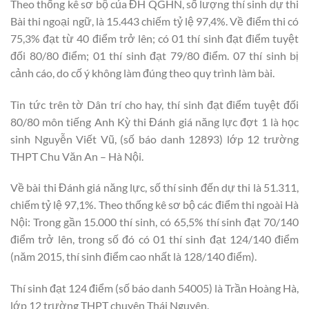
Theo thống kê sơ bộ của ĐH QGHN, số lượng thí sinh dự thi
Bài thi ngoại ngữ, là 15.443 chiếm tỷ lệ 97,4%. Về điểm thi có
75,3% đạt từ 40 điểm trở lên; có 01 thí sinh đạt điểm tuyệt
đối 80/80 điểm; 01 thí sinh đạt 79/80 điểm. 07 thí sinh bị
cảnh cáo, do cố ý không làm đúng theo quy trình làm bài.
Tin tức trên tờ Dân trí cho hay, thí sinh đạt điểm tuyệt đối
80/80 môn tiếng Anh Kỳ thi Đánh giá năng lực đợt 1 là học
sinh Nguyễn Viết Vũ, (số báo danh 12893) lớp 12 trường
THPT Chu Văn An – Hà Nội.
Về bài thi Đánh giá năng lực, số thí sinh đến dự thi là 51.311,
chiếm tỷ lệ 97,1%. Theo thống kê sơ bộ các điểm thi ngoài Hà
Nội: Trong gần 15.000 thí sinh, có 65,5% thí sinh đạt 70/140
điểm trở lên, trong số đó có 01 thí sinh đạt 124/140 điểm
(năm 2015, thí sinh điểm cao nhất là 128/140 điểm).
Thí sinh đạt 124 điểm (số báo danh 54005) là Trần Hoàng Hà,
lớp 12 trường THPT chuyên Thái Nguyên.