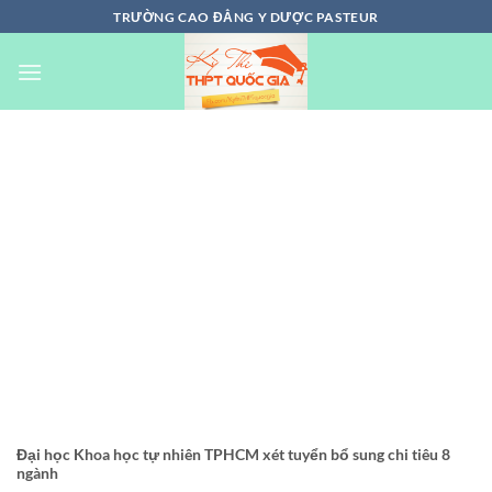
Chuyển
TRƯỜNG CAO ĐẲNG Y DƯỢC PASTEUR
đến
nội
dung
Đại học Khoa học tự nhiên TPHCM xét tuyển bổ sung chi tiêu 8
ngành