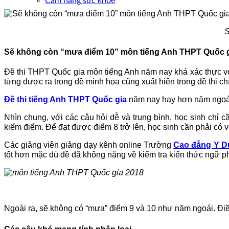
Cẩm nang sức khoẻ
S
Sẽ không còn “mưa điểm 10” môn tiếng Anh THPT Quốc g
Đề thi THPT Quốc gia môn tiếng Anh năm nay khá xác thực 
từng được ra trong đề minh họa cũng xuất hiện trong đề thi ch
Đề thi tiếng Anh THPT Quốc gia
năm nay hay hơn năm ngoái 
Nhìn chung, với các câu hỏi dễ và trung bình, học sinh chỉ c
kiếm điểm. Để đạt được điểm 8 trở lên, học sinh cần phải có v
Các giảng viên giảng dạy kênh online Trường
Cao đẳng Y 
tốt hơn mặc dù đề đã không nặng về kiểm tra kiến thức ngữ p
Ngoài ra, sẽ không có “mưa” điểm 9 và 10 như năm ngoái. Điề