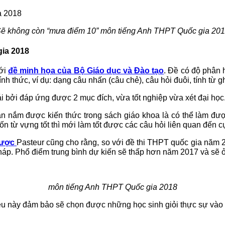
ẽ không còn “mưa điểm 10” môn tiếng Anh THPT Quốc gia 20
ia 2018
với
đề minh họa của Bộ Giáo dục và Đào tạo
. Đề có độ phân 
ính thức, ví dụ: dạng câu nhấn (câu chẻ), câu hỏi đuôi, tính từ
bởi đáp ứng được 2 mục đích, vừa tốt nghiệp vừa xét đại học.
ần nắm được kiến thức trong sách giáo khoa là có thể làm được,
ốn từ vựng tốt thì mới làm tốt được các câu hỏi liên quan đến 
Dược
Pasteur cũng cho rằng, so với đề thi THPT quốc gia năm 2
háp. Phổ điểm trung bình dự kiến sẽ thấp hơn năm 2017 và sẽ 
môn tiếng Anh THPT Quốc gia 2018
u này đảm bảo sẽ chọn được những học sinh giỏi thực sự vào c