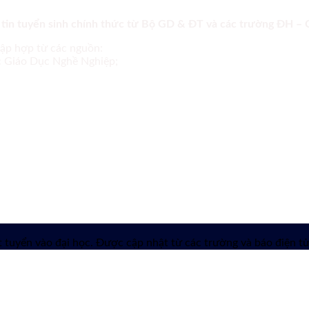
 tin tuyển sinh chính thức từ Bộ GD & ĐT và các trường ĐH –
tập hợp từ các nguồn:
ục Giáo Dục Nghề Nghiệp;
 tuyển vào đại học. Được cập nhật từ các trường và báo điện tử 