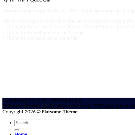
Kỳ Thi THPT Quốc Gia
Chuyên trang thông tin Kỳ Thi THPT Quốc gia cung cấp thông
Nội dung thông tin tuyển sinh của các trường được chúng tôi 
– Thông tin từ các website, tài liệu của Bộ GD&ĐT và Tổng C
– Thông tin từ website của các trường
– Thông tin do các trường cung cấp
Cổng thông tin Kỳ thi THPT Quốc gia
Thông tin mới nhất của Bộ giáo dục về kỳ thi THPT quốc gia
và xét
Copyright 2026 ©
Flatsome Theme
Home