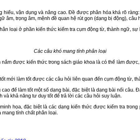
ng hiểu, vận dụng và nâng cao. Đề được phân hóa khá rõ ràng:
 âm, trọng âm, mệnh đề quan hệ rút gọn (dạng bị động), câu hỏi
hân loại ở phần kiến thức kiểm tra cụm động từ, thành ngữ, sự 
Các câu khó mang tính phân loại
n nắm được kiến thức trong sách giáo khoa là có thể làm được, tạ
 tốt mới làm tốt được các câu hỏi liên quan đến cụm động từ, t
cao để làm tốt một số dạng bài, đặc biệt là dạng bài nối câu. Đặ
và khả năng tư duy tốt để trả lời các câu hỏi suy luận.
 minh họa, đặc biệt là các dạng kiến thức được kiểm tra trong
à mang tính chất phân loại.