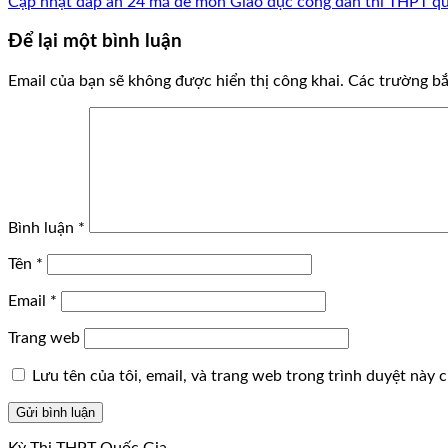
Cập nhật đáp án 24 mã đề môn Giáo dục công dân thi THPT qu
Để lại một bình luận
Email của bạn sẽ không được hiển thị công khai.
Các trường b
Bình luận
*
Tên
*
Email
*
Trang web
Lưu tên của tôi, email, và trang web trong trình duyệt này ch