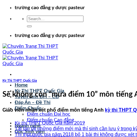
Chuyển
trường cao đẳng y dược pasteur
đến
nội
dung
trường cao đẳng y dược pasteur
Kỳ Thi THPT Quốc Gia
Home
Kỳ Thi THPT Quốc Gia
Sẽ không còn “mưa điểm 10” môn tiếng
Tuyển sinh ĐH – CĐ
Đáp Án – Đề Thi
Điểm Chuẩn
Giáo viên nhận xét phổ điểm môn tiếng Anh
kỳ thi THPT Q
Điểm chuẩn Đại học
Điểm chuẩn Cao đẳng
Kỳ thi THPT Quốc Gia năm 2019
Ngành nghề
Tất tần tật những điểm mới mà thí sinh cần lưu ý trong 
Góc Sinh viên
Thi thpt quốc gia năm 2018 bỏ 1 bài thi không được xét 