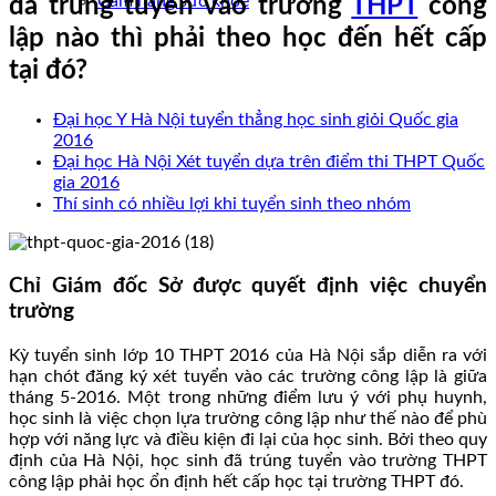
Cẩm nang sức khoẻ
đã trúng tuyển vào trường
THPT
công
lập nào thì phải theo học đến hết cấp
tại đó?
Đại học Y Hà Nội tuyển thẳng học sinh giỏi Quốc gia
2016
Đại học Hà Nội Xét tuyển dựa trên điểm thi THPT Quốc
gia 2016
Thí sinh có nhiều lợi khi tuyển sinh theo nhóm
Chỉ Giám đốc Sở được quyết định việc chuyển
trường
Kỳ tuyển sinh lớp 10 THPT 2016 của Hà Nội sắp diễn ra với
hạn chót đăng ký xét tuyển vào các trường công lập là giữa
tháng 5-2016. Một trong những điểm lưu ý với phụ huynh,
học sinh là việc chọn lựa trường công lập như thế nào để phù
hợp với năng lực và điều kiện đi lại của học sinh. Bởi theo quy
định của Hà Nội, học sinh đã trúng tuyển vào trường THPT
công lập phải học ổn định hết cấp học tại trường THPT đó.