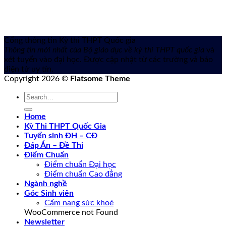
Cổng thông tin Kỳ thi THPT Quốc gia
Thông tin mới nhất của Bộ giáo dục về kỳ thi THPT quốc gia
và
xét tuyển vào đại học. Được cập nhật từ các trường và báo
điện tử uy tín.
Copyright 2026 ©
Flatsome Theme
Home
Kỳ Thi THPT Quốc Gia
Tuyển sinh ĐH – CĐ
Đáp Án – Đề Thi
Điểm Chuẩn
Điểm chuẩn Đại học
Điểm chuẩn Cao đẳng
Ngành nghề
Góc Sinh viên
Cẩm nang sức khoẻ
WooCommerce not Found
Newsletter