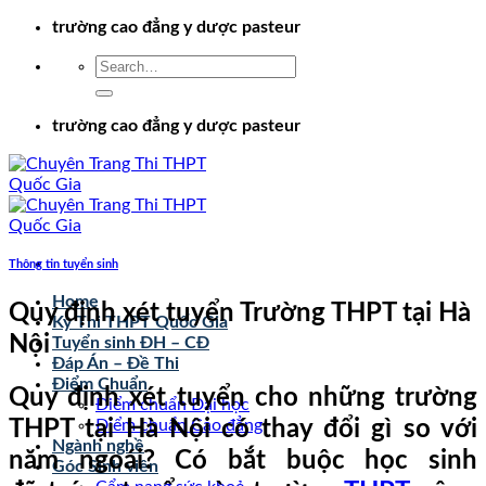
Chuyển
trường cao đẳng y dược pasteur
đến
nội
dung
trường cao đẳng y dược pasteur
Thông tin tuyển sinh
Home
Quy định xét tuyển Trường THPT tại Hà
Kỳ Thi THPT Quốc Gia
Nội
Tuyển sinh ĐH – CĐ
Đáp Án – Đề Thi
Điểm Chuẩn
Quy định xét tuyển cho những trường
Điểm chuẩn Đại học
THPT tại Hà Nội có thay đổi gì so với
Điểm chuẩn Cao đẳng
Ngành nghề
năm ngoái? Có bắt buộc học sinh
Góc Sinh viên