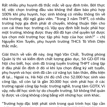
Rất nhiều phụ huynh đã thắc mắc về quy định trên. Bởi thực
tế, việc chọn trường đầu vào không thể đảm bảo phù hợp
100% khi phụ huynh, học sinh không có nhiều thông tin về
nhà trường, đội ngũ giáo viên. “Trong 3 năm THPT, có nhiều
trường hợp gia đình phải di chuyển, không thuận tiện cho
con cái theo học trường cũ. Vậy quy định bắt buộc phải học
một trường, không được thay đổi đã hạn chế quyền lợi được
lựa chọn môi trường học tập phù hợp của học sinh?” – chị
Nguyễn Kim Tuyến, phụ huynh trường THCS Tô Vĩnh Diện
thắc mắc.
Giải thích về vấn đề này, ông Ngô Văn Chất, Trưởng phòng
Quản lý thi và kiểm định chất lượng giáo dục, Sở GD-ĐT Hà
Nội cho biết, học sinh đã trúng tuyển trường THPT công lập
ở đâu phải ổn định ở đó vì khi lựa chọn đăng ký xét tuyển,
phụ huynh và học sinh đã căn cứ năng lực bản thân, điều kiện
đi lại… Ngoài ra, Hà Nội chỉ đủ chỗ cho 52.000 học sinh vào
công lập, số còn lại là gần 30.000 học sinh phải học ở các
trường ngoài công lập hoặc trường nghề, trung tâm GDTX. Vì
vậy, nếu để học sinh tự do chuyển trường, Sở không thể quản
lý được và cũng không công bằng với những học sinh khác.
“Trường hợp đặc biệt phát sinh trong quá trình học tập cần