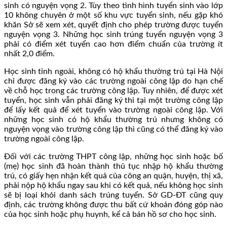
sinh có nguyện vọng 2. Tùy theo tình hình tuyển sinh vào lớp
10 không chuyên ở một số khu vực tuyển sinh, nếu gặp khó
khăn Sở sẽ xem xét, quyết định cho phép trường được tuyển
nguyện vọng 3. Những học sinh trúng tuyển nguyện vọng 3
phải có điểm xét tuyển cao hơn điểm chuẩn của trường ít
nhất 2,0 điểm.
Học sinh tỉnh ngoài, không có hộ khẩu thường trú tại Hà Nội
chỉ được đăng ký vào các trường ngoài công lập do hạn chế
về chỗ học trong các trường công lập. Tuy nhiên, để được xét
tuyển, học sinh vẫn phải đăng ký thi tại một trường công lập
để lấy kết quả để xét tuyển vào trường ngoài công lập. Với
những học sinh có hộ khẩu thường trú nhưng không có
nguyện vọng vào trường công lập thì cũng có thể đăng ký vào
trường ngoài công lập.
Đối với các trường THPT công lập, những học sinh hoặc bố
(mẹ) học sinh đã hoàn thành thủ tục nhập hộ khẩu thường
trú, có giấy hẹn nhận kết quả của công an quận, huyện, thị xã,
phải nộp hộ khẩu ngay sau khi có kết quả, nếu không học sinh
sẽ bị loại khỏi danh sách trúng tuyển. Sở GD-ĐT cũng quy
định, các trường không được thu bất cứ khoản đóng góp nào
của học sinh hoặc phụ huynh, kể cả bán hồ sơ cho học sinh.