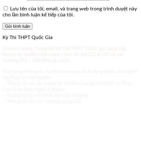
Lưu tên của tôi, email, và trang web trong trình duyệt này
cho lần bình luận kế tiếp của tôi.
Kỳ Thi THPT Quốc Gia
Chuyên trang thông tin Kỳ Thi THPT Quốc gia cung cấp
thông tin tuyển sinh chính thức từ Bộ GD & ĐT và các
trường ĐH – CĐ trên cả nước.
Nội dung thông tin tuyển sinh của các trường được chúng tôi
tập hợp từ các nguồn:
– Thông tin từ các website, tài liệu của Bộ GD&ĐT và Tổng
Cục Giáo Dục Nghề Nghiệp;
– Thông tin từ website của các trường
– Thông tin do các trường cung cấp