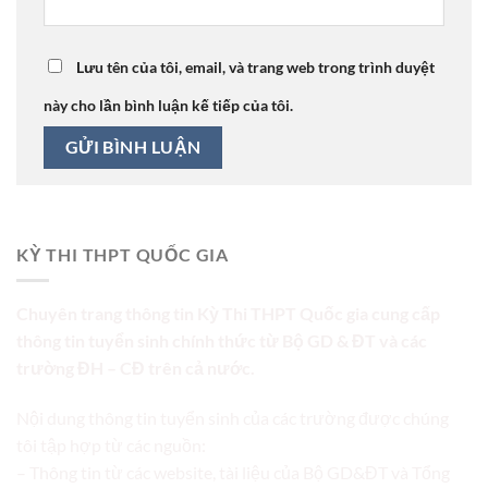
Lưu tên của tôi, email, và trang web trong trình duyệt
này cho lần bình luận kế tiếp của tôi.
KỲ THI THPT QUỐC GIA
Chuyên trang thông tin Kỳ Thi THPT Quốc gia cung cấp
thông tin tuyển sinh chính thức từ Bộ GD & ĐT và các
trường ĐH – CĐ trên cả nước.
Nội dung thông tin tuyển sinh của các trường được chúng
tôi tập hợp từ các nguồn:
– Thông tin từ các website, tài liệu của Bộ GD&ĐT và Tổng