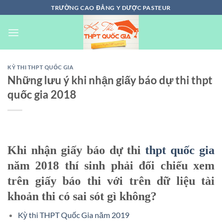
Chuyển
TRƯỜNG CAO ĐẲNG Y DƯỢC PASTEUR
đến
nội
dung
KỲ THI THPT QUỐC GIA
Những lưu ý khi nhận giấy báo dự thi thpt
quốc gia 2018
Khi nhận giấy báo dự thi
thpt quốc gia
năm 2018 thí sinh phải đối chiếu xem
trên giấy báo thi với trên dữ liệu tài
khoản thi có sai sót gì không?
Kỳ thi THPT Quốc Gia năm 2019