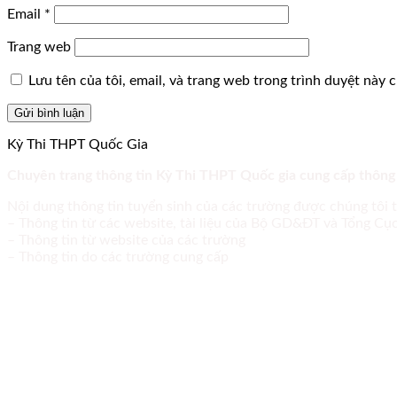
Email
*
Trang web
Lưu tên của tôi, email, và trang web trong trình duyệt này ch
Kỳ Thi THPT Quốc Gia
Chuyên trang thông tin Kỳ Thi THPT Quốc gia cung cấp thông
Nội dung thông tin tuyển sinh của các trường được chúng tôi 
– Thông tin từ các website, tài liệu của Bộ GD&ĐT và Tổng C
– Thông tin từ website của các trường
– Thông tin do các trường cung cấp