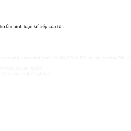
o lần bình luận kế tiếp của tôi.
 tin tuyển sinh chính thức từ Bộ GD & ĐT và các trường ĐH –
tập hợp từ các nguồn:
ục Giáo Dục Nghề Nghiệp;