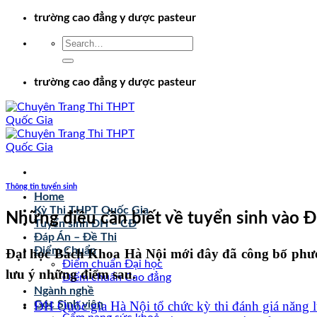
Chuyển
trường cao đẳng y dược pasteur
đến
nội
dung
trường cao đẳng y dược pasteur
Thông tin tuyển sinh
Home
Kỳ Thi THPT Quốc Gia
Những điều cần biết về tuyển sinh vào
Tuyển sinh ĐH – CĐ
Đáp Án – Đề Thi
Điểm Chuẩn
Đại học Bách Khoa Hà Nội mới đây đã công bố phương
Điểm chuẩn Đại học
lưu ý những điểm sau.
Điểm chuẩn Cao đẳng
Ngành nghề
ĐH Quốc gia Hà Nội tổ chức kỳ thi đánh giá năng 
Góc Sinh viên