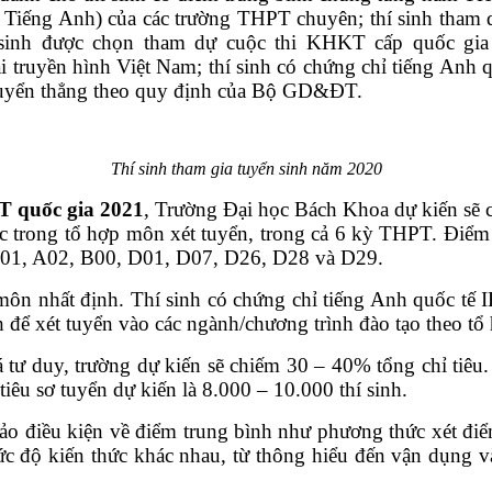
 Tiếng Anh) của các trường THPT chuyên; thí sinh tham dự
hí sinh được chọn tham dự cuộc thi KHKT cấp quốc g
 truyền hình Việt Nam; thí sinh có chứng chỉ tiếng Anh 
 tuyển thẳng theo quy định của Bộ GD&ĐT.
Thí sinh tham gia tuyển sinh năm 2020
T quốc gia 2021
, Trường Đại học Bách Khoa dự kiến sẽ c
ọc trong tổ hợp môn xét tuyển, trong cả 6 kỳ THPT. Điểm
, A01, A02, B00, D01, D07, D26, D28 và D29.
môn nhất định. Thí sinh có chứng chỉ tiếng Anh quốc tế 
 để xét tuyển vào các ngành/chương trình đào tạo theo t
 tư duy, trường dự kiến sẽ chiếm 30 – 40% tổng chỉ tiêu.
iêu sơ tuyển dự kiến là 8.000 – 10.000 thí sinh.
ảo điều kiện về điểm trung bình như phương thức xét điể
 độ kiến thức khác nhau, từ thông hiểu đến vận dụng và 