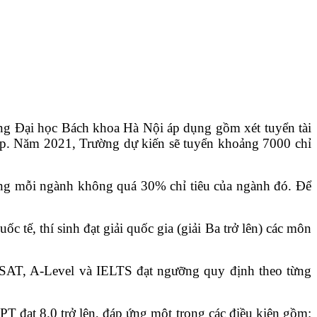
ng Đại học Bách khoa Hà Nội áp dụng gồm xét tuyển tài
 lập. Năm 2021, Trường dự kiến sẽ tuyển khoảng 7000 chỉ
hẳng mỗi ngành không quá 30% chỉ tiêu của ngành đó. Để
tế, thí sinh đạt giải quốc gia (giải Ba trở lên) các môn
T, SAT, A-Level và IELTS đạt ngưỡng quy định theo từng
T đạt 8.0 trở lên, đáp ứng một trong các điều kiện gồm: