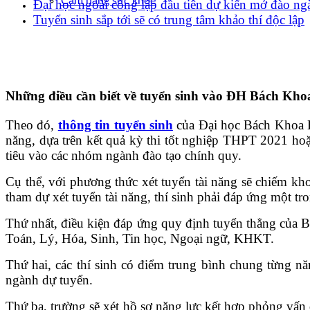
Cẩm nang sức khoẻ
Đại học ngoài công lập đầu tiên dự kiến mở đào n
Tuyển sinh sắp tới sẽ có trung tâm khảo thí độc lập
Những điều cần biết về tuyển sinh vào ĐH Bách Kho
Theo đó,
thông tin tuyển sinh
của Đại học Bách Khoa H
năng, dựa trên kết quả kỳ thi tốt nghiệp THPT 2021 hoặ
tiêu vào các nhóm ngành đào tạo chính quy.
Cụ thể, với phương thức xét tuyển tài năng sẽ chiếm k
tham dự xét tuyển tài năng, thí sinh phải đáp ứng một tro
Thứ nhất, điều kiện đáp ứng quy định tuyển thẳng của Bộ
Toán, Lý, Hóa, Sinh, Tin học, Ngoại ngữ, KHKT.
Thứ hai, các thí sinh có điểm trung bình chung từng n
ngành dự tuyển.
Thứ ba, trường sẽ xét hồ sơ năng lực kết hợp phỏng vấn