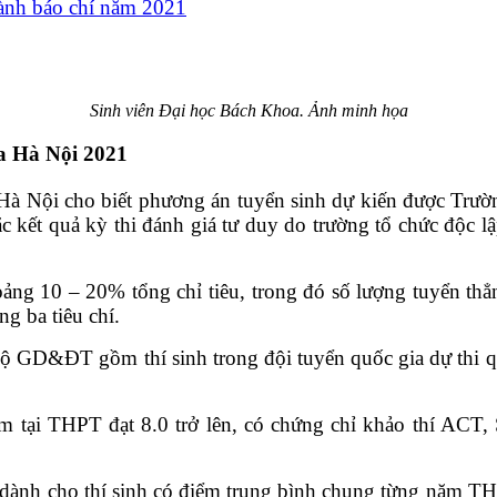
gành báo chí năm 2021
Sinh viên Đại học Bách Khoa. Ảnh minh họa
a Hà Nội 2021
à Nội cho biết phương án tuyển sinh dự kiến được Trườ
c kết quả kỳ thi đánh giá tư duy do trường tổ chức độc
hoảng 10 – 20% tổng chỉ tiêu, trong đó số lượng tuyển t
ng ba tiêu chí.
 GD&ĐT gồm thí sinh trong đội tuyển quốc gia dự thi quốc 
ăm tại THPT đạt 8.0 trở lên, có chứng chỉ khảo thí AC
 dành cho thí sinh có điểm trung bình chung từng năm THP