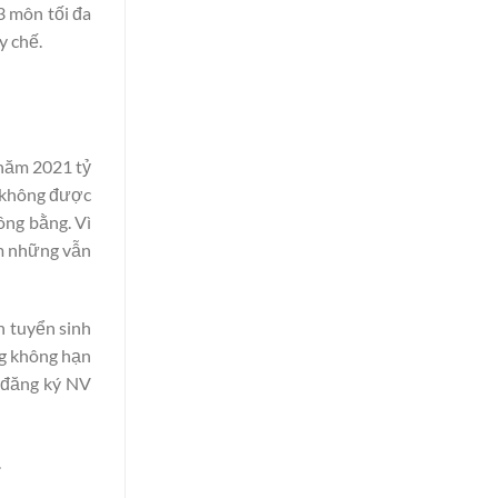
3 môn tối đa
y chế.
 năm 2021 tỷ
KV không được
ông bằng. Vì
ểm những vẫn
n tuyển sinh
ng không hạn
i đăng ký NV
.