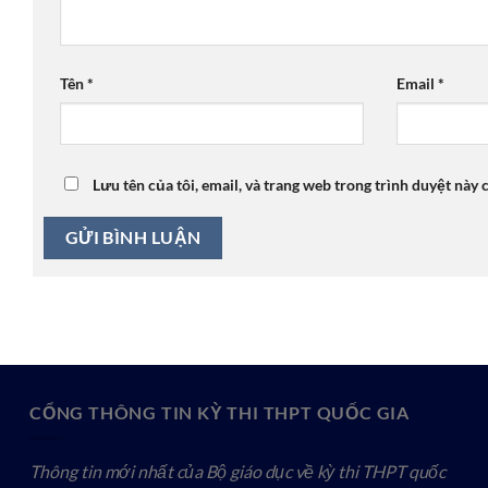
Tên
*
Email
*
Lưu tên của tôi, email, và trang web trong trình duyệt này c
CỔNG THÔNG TIN KỲ THI THPT QUỐC GIA
Thông tin mới nhất của Bộ giáo dục về kỳ thi THPT quốc