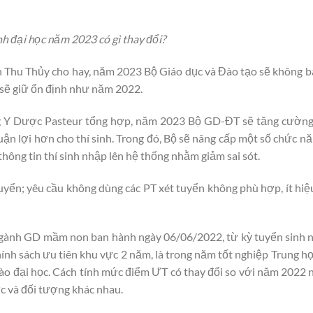
nh đại học năm 2023 có gì thay đổi?
Thu Thủy cho hay, năm 2023 Bộ Giáo dục và Đào tạo sẽ không b
 sẽ giữ ổn định như năm 2022.
 Y Dược Pasteur tổng hợp, năm 2023 Bộ GD-ĐT sẽ tăng cường 
ận lợi hơn cho thí sinh. Trong đó, Bộ sẽ nâng cấp một số chức n
ông tin thí sinh nhập lên hệ thống nhằm giảm sai sót.
uyển; yêu cầu không dùng các PT xét tuyển không phù hợp, ít hiệ
Đ ngành GD mầm non ban hành ngày 06/06/2022, từ kỳ tuyển sinh
ính sách ưu tiên khu vực 2 năm, là trong năm tốt nghiệp Trung h
vào đại học. Cách tính mức điểm ƯT có thay đổi so với năm 2022
c và đối tượng khác nhau.