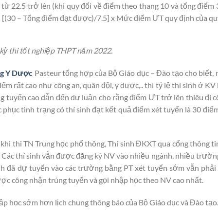
từ 22.5 trở lên (khi quy đổi về điểm theo thang 10 và tổng điểm 
= [(30 – Tổng điểm đạt được)/7.5] x Mức điểm ƯT quy định của qu
 kỳ thi tốt nghiệp THPT năm 2022.
g Y Dược
Pasteur tổng hợp của Bộ Giáo dục – Đào tạo cho biết,
iểm rất cao như công an, quân đội, y dược,.. thì tỷ lệ thí sinh ở 
úng tuyển cao dẫn đến dư luận cho rằng điểm ƯT trở lên thiêu đi c
phục tình trạng có thí sinh đạt kết quả điểm xét tuyển là 30 đi
u khi thi TN Trung học phổ thông, Thí sinh ĐKXT qua cổng thông ti
. Các thí sinh vẫn được đăng ký NV vào nhiều ngành, nhiều trườ
inh đã dự tuyển vào các trường bằng PT xét tuyển sớm vẫn phả
được công nhận trúng tuyển và gọi nhập học theo NV cao nhất.
ập học sớm hơn lịch chung thông báo của Bộ Giáo dục và Đào tạo