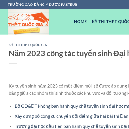
Chuyển
TRƯỜNG CAO ĐẲNG Y DƯỢC PASTEUR
đến
nội
HOME
KỲ THI THPT QUỐC
dung
KỲ THI THPT QUỐC GIA
Năm 2023 công tác tuyển sinh Đại h
Kỳ tuyển sinh năm 2023 có một điểm mới sẽ được áp dụng l
bằng giữa các nhóm thí sinh thuộc các khu vực và đối tượng 
Bộ GD&ĐT không ban hành quy chế tuyển sinh đại học m
Xây dựng bộ công cụ chuyển đổi điểm giữa hai bài thi Đán
Trường đại học đầu tiên ban hành quy chế tuyển sinh đạ