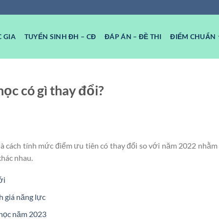
 GIA
TUYỂN SINH ĐH – CĐ
ĐÁP ÁN – ĐỀ THI
ĐIỂM CHUẨN
ọc có gì thay đổi?
à cách tính mức điểm ưu tiên có thay đổi so với năm 2022 nhằm
khác nhau.
ới
h giá năng lực
i học năm 2023