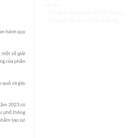
Nghiệp;
– Thông tin từ website của các trường
– Thông tin do các trường cung cấp
an hành quy
một số giải
ăng của phần
u quả và gây
 năm 2023 có
ọc phổ thông
 nhằm tạo sự