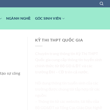
NGÀNH NGHỀ
GÓC SINH VIÊN
KỲ THI THPT QUỐC GIA
Chuyên trang thông tin Kỳ Thi THPT
Quốc gia cung cấp thông tin tuyển sinh
chính thức từ Bộ GD & ĐT và các
trường ĐH – CĐ trên cả nước.
 tạo sự công
Nội dung thông tin tuyển sinh của các
trường được chúng tôi tập hợp từ các
nguồn:
– Thông tin từ các website, tài liệu của
Bộ GD&ĐT và Tổng Cục Giáo Dục Nghề