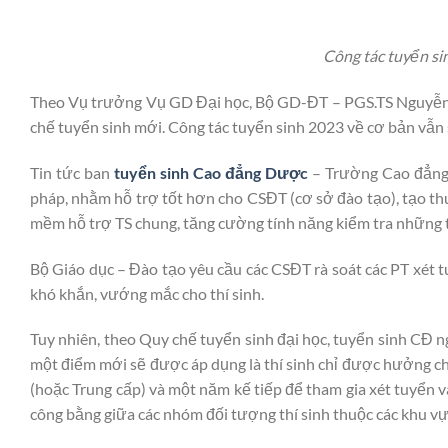
Công tác tuyển si
Theo Vụ trưởng Vụ GD Đại học, Bộ GD-ĐT – PGS.TS Nguyễn 
chế tuyển sinh mới. Công tác tuyển sinh 2023 về cơ bản vẫn
Tin tức ban
tuyển sinh Cao đẳng Dược
– Trường Cao đẳng
pháp, nhằm hỗ trợ tốt hơn cho CSĐT (cơ sở đào tạo), tạo thu
mềm hỗ trợ TS chung, tăng cường tính năng kiểm tra những th
Bộ Giáo dục – Đào tạo yêu cầu các CSĐT rà soát các PT xét t
khó khắn, vướng mắc cho thí sinh.
Tuy nhiên, theo Quy chế tuyển sinh đại học, tuyển sinh C
một điểm mới sẽ được áp dụng là thí sinh chỉ được hưởng ch
(hoặc Trung cấp) và một năm kế tiếp để tham gia xét tuyển 
công bằng giữa các nhóm đối tượng thí sinh thuộc các khu vự