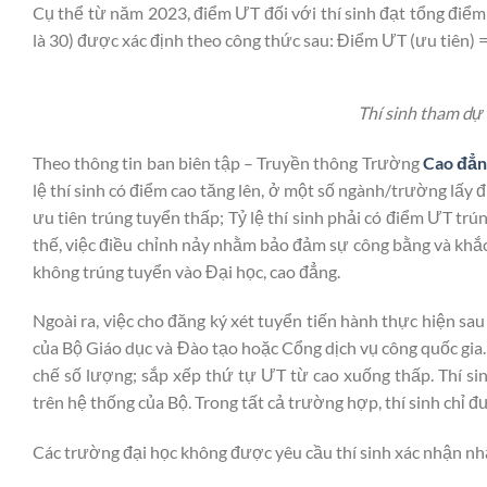
Cụ thể từ năm 2023, điểm ƯT đối với thí sinh đạt tổng điểm 
là 30) được xác định theo công thức sau: Điểm ƯT (ưu tiên) 
Thí sinh tham dự
Theo thông tin ban biên tập – Truyền thông Trường
Cao đẳn
lệ thí sinh có điểm cao tăng lên, ở một số ngành/trường lấy đ
ưu tiên trúng tuyển thấp; Tỷ lệ thí sinh phải có điểm ƯT tr
thế, việc điều chỉnh nảy nhằm bảo đảm sự công bằng và khắc 
không trúng tuyển vào Đại học, cao đẳng.
Ngoài ra, việc cho đăng ký xét tuyển tiến hành thực hiện sa
của Bộ Giáo dục và Đào tạo hoặc Cổng dịch vụ công quốc gia
chế số lượng; sắp xếp thứ tự ƯT từ cao xuống thấp. Thí s
trên hệ thống của Bộ. Trong tất cả trường hợp, thí sinh chỉ 
Các trường đại học không được yêu cầu thí sinh xác nhận nh