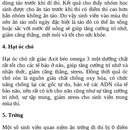
dùng táo trước khi đi thi. Kết quả cho thấy nhóm học
sinh được cho ăn táo trước khi thi có điểm thi cao hơn
hẳn nhóm không ăn táo. Do vậy sinh viên vào mùa thi
nên ăn táo mỗi ngày đặc biệt là táo đỏ có thể ăn sống
hoặc sắc với nước để uống sẽ giúp tăng cường trí nhớ,
giảm căng thẳng, mệt mỏi và tốt cho sức khỏe.
4. Hạt óc chó
Hạt óc chó rất giàu Axit béo omega 3 một dưỡng chất
rất tốt cho các tế bào ở não, giúp tăng cường trí nhớ và
nhận thức, giảm căng thẳng, stress. Đồng thời quả óc
chó còn là nguồn giàu chất chống oxy hóa, có chức
năng chống lại các gốc tự do, bảo vệ các ADN của tế
bào não, nên rất có ích cho não cũng như sự tăng cường
trí nhớ, sự tập trung, giảm stress cho sinh viên trong
mùa thi.
5. Trứng
Một số sinh viên quan niệm ăn trứng đi thi bị 0 điểm