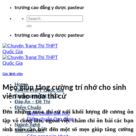
Chuyển
trường cao đẳng y dược pasteur
đến
nội
dung
trường cao đẳng y dược pasteur
Góc Sinh viên
Home
Mẹo giúp tăng cường trí nhớ cho sinh
Kỳ Thi THPT Quốc Gia
viên vào mùa thi cử
Tuyển sinh ĐH – CĐ
Đáp Án – Đề Thi
Điểm Chuẩn
Đến những mùa thi cử với khối lượng đề cương ôn
Điểm chuẩn Đại học
Điểm chuẩn Cao đẳng
tập vô cùng lớn, ngoài việc chăm chỉ ôn bài các bạn
Ngành nghề
sinh viên cần biết đến một số mẹo giúp tăng cường
Góc Sinh viên