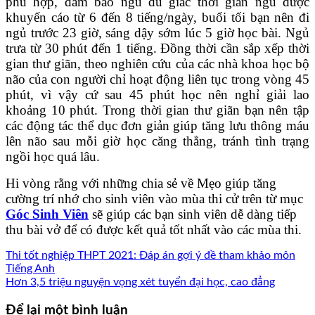
phù hợp, đảm bảo ngủ đủ giấc thơi gian ngủ được
khuyến cáo từ 6 đến 8 tiếng/ngày, buổi tối bạn nên đi
ngủ trước 23 giờ, sáng dậy sớm lúc 5 giờ học bài. Ngủ
trưa từ 30 phút đến 1 tiếng. Đồng thời cần sắp xếp thời
gian thư giãn, theo nghiên cứu của các nhà khoa học bộ
não của con người chỉ hoạt động liên tục trong vòng 45
phút, vì vậy cứ sau 45 phút học nên nghỉ giải lao
khoảng 10 phút. Trong thời gian thư giãn bạn nên tập
các động tác thể dục đơn giản giúp tăng lưu thông máu
lên não sau mỗi giờ học căng thẳng, tránh tình trạng
ngồi học quá lâu.
Hi vòng rằng với những chia sẻ về Mẹo giúp tăng
cường trí nhớ cho sinh viên vào mùa thi cử trên từ mục
Góc Sinh Viên
sẽ giúp các bạn sinh viên dễ dàng tiếp
thu bài vở để có được kết quả tốt nhất vào các mùa thi.
Thi tốt nghiệp THPT 2021: Đáp án gợi ý đề tham khảo môn
Tiếng Anh
Hơn 3,5 triệu nguyện vọng xét tuyển đại học, cao đẳng
Để lại một bình luận