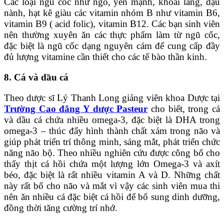
Các loại ngũ cốc như ngô, yến mạnh, khoai lang, đậu
nành, hạt kê giàu các vitamin nhóm B như vitamin B6,
vitamin B9 ( acid folic), vitamin B12. Các bạn sinh viên
nên thường xuyên ăn các thực phẩm làm từ ngũ cốc,
đặc biệt là ngũ cốc dạng nguyên cám để cung cấp đầy
đủ lượng vitamine cần thiết cho các tế bào thần kinh.
8. Cá và dầu cá
Theo dược sĩ Lý Thanh Long giảng viên khoa Dược tại
Trường Cao đẳng Y dược Pasteur
cho biết, trong cá
và dầu cá chứa nhiều omega-3, đặc biệt là DHA trong
omega-3 – thúc đẩy hình thành chất xám trong não và
giúp phát triển trí thông minh, sáng mắt, phát triển chức
năng não bộ. Theo nhiều nghiên cứu được công bố cho
thấy thịt cá hồi chứa một lượng lớn Omega-3 và axít
béo, đặc biệt là rất nhiều vitamin A và D. Những chất
này rất bổ cho não và mắt vì vậy các sinh viên mua thi
nên ăn nhiều cá đặc biệt cá hồi để bổ sung dinh dưỡng,
đồng thời tăng cường trí nhớ.