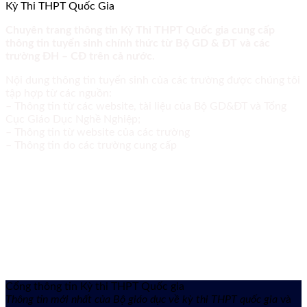
Kỳ Thi THPT Quốc Gia
Chuyên trang thông tin Kỳ Thi THPT Quốc gia cung cấp
thông tin tuyển sinh chính thức từ Bộ GD & ĐT và các
trường ĐH – CĐ trên cả nước.
Nội dung thông tin tuyển sinh của các trường được chúng tôi
tập hợp từ các nguồn:
– Thông tin từ các website, tài liệu của Bộ GD&ĐT và Tổng
Cục Giáo Dục Nghề Nghiệp;
– Thông tin từ website của các trường
– Thông tin do các trường cung cấp
Cổng thông tin Kỳ thi THPT Quốc gia
Thông tin mới nhất của Bộ giáo dục về kỳ thi THPT quốc gia
và