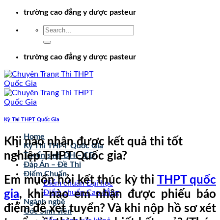
Chuyển
trường cao đẳng y dược pasteur
đến
nội
dung
trường cao đẳng y dược pasteur
Kỳ Thi THPT Quốc Gia
Home
Khi nào nhận được kết quả thi tốt
Kỳ Thi THPT Quốc Gia
nghiệp THPT Quốc gia?
Tuyển sinh ĐH – CĐ
Đáp Án – Đề Thi
Điểm Chuẩn
Em muốn hỏi kết thúc kỳ thi
THPT quốc
Điểm chuẩn Đại học
gia
, khi nào em nhận được phiếu báo
Điểm chuẩn Cao đẳng
Ngành nghề
điểm để xét tuyển? Và khi nộp hồ sơ xét
Góc Sinh viên