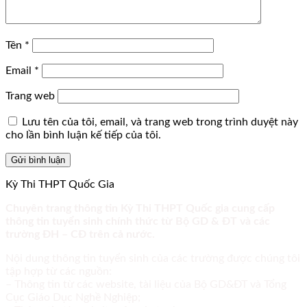
Tên
*
Email
*
Trang web
Lưu tên của tôi, email, và trang web trong trình duyệt này
cho lần bình luận kế tiếp của tôi.
Kỳ Thi THPT Quốc Gia
Chuyên trang thông tin Kỳ Thi THPT Quốc gia cung cấp
thông tin tuyển sinh chính thức từ Bộ GD & ĐT và các
trường ĐH – CĐ trên cả nước.
Nội dung thông tin tuyển sinh của các trường được chúng tôi
tập hợp từ các nguồn:
– Thông tin từ các website, tài liệu của Bộ GD&ĐT và Tổng
Cục Giáo Dục Nghề Nghiệp;