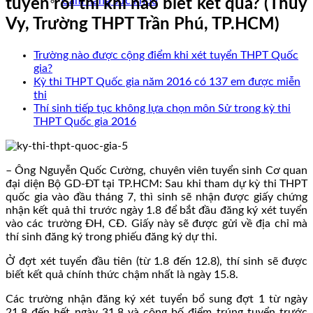
Cẩm nang sức khoẻ
tuyển rồi thì khi nào biết kết quả? (Thúy
Vy, Trường THPT Trần Phú, TP.HCM)
Trường nào được cộng điểm khi xét tuyển THPT Quốc
gia?
Kỳ thi THPT Quốc gia năm 2016 có 137 em được miễn
thi
Thí sinh tiếp tục không lựa chọn môn Sử trong kỳ thi
THPT Quốc gia 2016
– Ông Nguyễn Quốc Cường, chuyên viên tuyển sinh Cơ quan
đại diện Bộ GD-ĐT tại TP.HCM: Sau khi tham dự kỳ thi THPT
quốc gia vào đầu tháng 7, thì sinh sẽ nhận được giấy chứng
nhận kết quả thi trước ngày 1.8 để bắt đầu đăng ký xét tuyển
vào các trường ĐH, CĐ. Giấy này sẽ được gửi về địa chỉ mà
thí sinh đăng ký trong phiếu đăng ký dự thi.
Ở đợt xét tuyển đầu tiên (từ 1.8 đến 12.8), thí sinh sẽ được
biết kết quả chính thức chậm nhất là ngày 15.8.
Các trường nhận đăng ký xét tuyển bổ sung đợt 1 từ ngày
21.8 đến hết ngày 31.8 và công bố điểm trúng tuyển trước