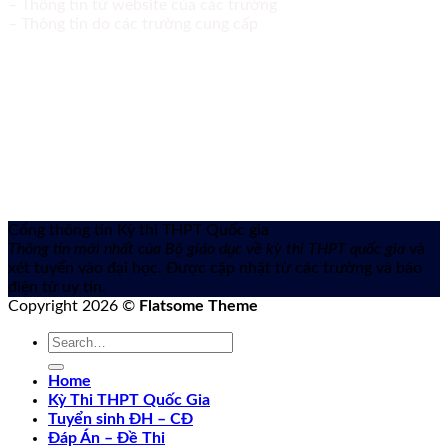
– Thông tin từ website của các trường
– Thông tin do các trường cung cấp
Cổng thông tin Kỳ thi THPT Quốc gia
Thông tin mới nhất của Bộ giáo dục về kỳ thi THPT quốc gia
và
xét tuyển vào đại học. Được cập nhật từ các trường và báo
điện tử uy tín.
Copyright 2026 ©
Flatsome Theme
Home
Kỳ Thi THPT Quốc Gia
Tuyển sinh ĐH – CĐ
Đáp Án – Đề Thi