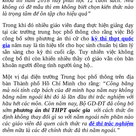
khoa thì năm 2018 này phải học 12 cuốn sách. Nếu
không có đề mẫu thì em không biết chọn kiến thức nào
là trọng tâm để ôn tập cho hiệu quả”
Trong khi đó nhiều giáo viên đang thực hiện giảng dạy
tại các trường trung học phố thông cho rằng việc Bộ
công bố sớm phương án thi cử cho
kỳ thi thpt quốc
gia
năm nay là tín hiệu tốt cho học sinh chuẩn bị tâm lý
sẵn sàng cho kỳ thi cuối cấp. Tuy nhiên việc không
công bố thì còn khiến nhiều thầy cô giáo vẫn còn băn
khoăn người đồng tình người ủng hộ..
Một vị đại điện trường Trung học phổ thông trên địa
bàn Thành phố Hồ Chí Minh cho rằng:
“Công bằng
mà nói tính cấp bách của đề minh họa năm nay không
bằng năm ngoái khi đó là lần đầu thi trắc nghiệm với
hầu hết các môn. Còn năm nay, Bộ GD-ĐT đã công bố
sớm
phương án thi THPT quốc gia
với cách thức ổn
định không thay đổi gì so với năm ngoái nên phần nào
các giáo viên đã quen cách thức ra
đề thi trắc nghiệm
thêm nữa là các đề chính thức đã thi năm ngoái.”