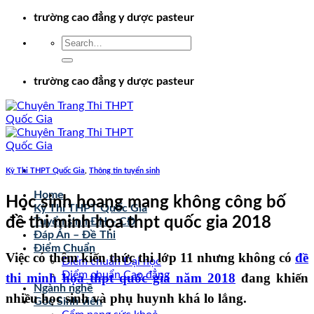
Chuyển
trường cao đẳng y dược pasteur
đến
nội
dung
trường cao đẳng y dược pasteur
Kỳ Thi THPT Quốc Gia
,
Thông tin tuyển sinh
Home
Học sinh hoang mang không công bố
Kỳ Thi THPT Quốc Gia
đề thi minh họa thpt quốc gia 2018
Tuyển sinh ĐH – CĐ
Đáp Án – Đề Thi
Điểm Chuẩn
Việc có thêm kiến thức thi lớp 11 nhưng không có
đề
Điểm chuẩn Đại học
Điểm chuẩn Cao đẳng
thi minh họa thpt quốc gia năm 2018
đang khiến
Ngành nghề
nhiều học sinh và phụ huynh khá lo lắng.
Góc Sinh viên