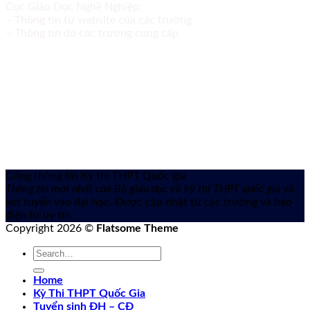
Cục Giáo Dục Nghề Nghiệp;
– Thông tin từ website của các trường
– Thông tin do các trường cung cấp
Cổng thông tin Kỳ thi THPT Quốc gia
Thông tin mới nhất của Bộ giáo dục về kỳ thi THPT quốc gia
và
xét tuyển vào đại học. Được cập nhật từ các trường và báo
điện tử uy tín.
Copyright 2026 ©
Flatsome Theme
Home
Kỳ Thi THPT Quốc Gia
Tuyển sinh ĐH – CĐ