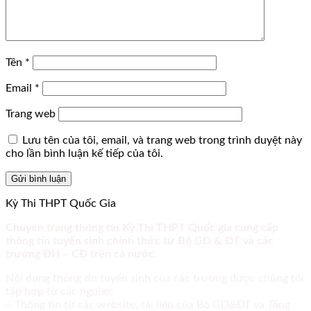
Tên
*
Email
*
Trang web
Lưu tên của tôi, email, và trang web trong trình duyệt này
cho lần bình luận kế tiếp của tôi.
Kỳ Thi THPT Quốc Gia
Chuyên trang thông tin Kỳ Thi THPT Quốc gia cung cấp
thông tin tuyển sinh chính thức từ Bộ GD & ĐT và các
trường ĐH – CĐ trên cả nước.
Nội dung thông tin tuyển sinh của các trường được chúng tôi
tập hợp từ các nguồn:
– Thông tin từ các website, tài liệu của Bộ GD&ĐT và Tổng