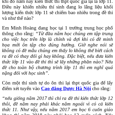
khi đó năm nay kiến thức thi thpt quốc gia lại là lớp 11.
Điều này khiến nhiều thí sinh đang lo lắng liệu khối
lượng kiến thức lớp 11 sẽ chiếm bao nhiêu trong đề thi
và như thế nào?
Em Minh Hoàng đang học tại 1 trường trung học phổ
thông cho rằng:
“Từ đầu năm học chúng em tập trung
cho việc học trên lớp là chính và đợi khi có đề minh
họa mới ôn tập cho đúng hướng. Giờ nghe nói sẽ
không có đề mẫu chúng em thấy lo không thể biết cách
ra đề có thay đổi gì hay không. Đặc biệt, nếu đưa kiến
thức lớp 11 vào đề thi thì sẽ lấy những phần nào? Nếu
đề cho toàn bộ chương trình lớp 11 thì em nghĩ quá
nặng đối với học sinh”.
Còn một thí sinh tự do ôn thi lại thpt quốc gia để lấy
điểm xét tuyển vào
Cao đẳng Dược Hà Nội
cho rằng:
“nếu giống năm 2017 thì chỉ ra đề thi kiến thức lớp 12
thôi, đề năm nay phải khác năm ngoái vì có cả kiến
thức 11. Như vậy, nếu năm 2017 em học 6 cuốn giáo