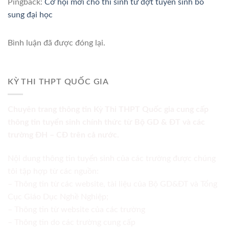
Pingback:
Cơ hội mới cho thí sinh từ đợt tuyển sinh bổ
sung đại học
Bình luận đã được đóng lại.
KỲ THI THPT QUỐC GIA
Chuyên trang thông tin Kỳ Thi THPT Quốc gia cung cấp
thông tin tuyển sinh chính thức từ Bộ GD & ĐT và các
trường ĐH – CĐ trên cả nước.
Nội dung thông tin tuyển sinh của các trường được chúng
tôi tập hợp từ các nguồn:
– Thông tin từ các website, tài liệu của Bộ GD&ĐT và Tổng
Cục Giáo Dục Nghề Nghiệp;
– Thông tin từ website của các trường
– Thông tin do các trường cung cấp