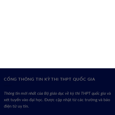
CỔNG THÔNG TIN KỲ THI THPT QUỐC GIA
Thông tin mới nhất của Bộ giáo dục về kỳ thi THPT quốc gia
và
xét tuyển vào đại học. Được cập nhật từ các trường và báo
điện tử uy tín.