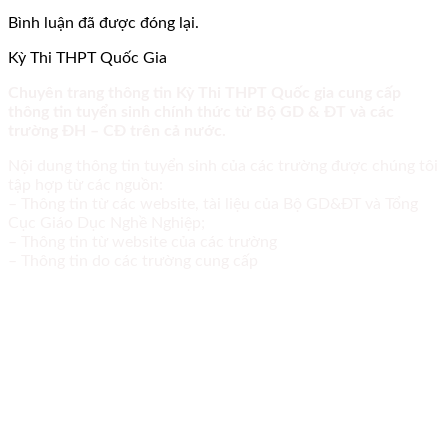
Bình luận đã được đóng lại.
Kỳ Thi THPT Quốc Gia
Chuyên trang thông tin Kỳ Thi THPT Quốc gia cung cấp
thông tin tuyển sinh chính thức từ Bộ GD & ĐT và các
trường ĐH – CĐ trên cả nước.
Nội dung thông tin tuyển sinh của các trường được chúng tôi
tập hợp từ các nguồn:
– Thông tin từ các website, tài liệu của Bộ GD&ĐT và Tổng
Cục Giáo Dục Nghề Nghiệp;
– Thông tin từ website của các trường
– Thông tin do các trường cung cấp