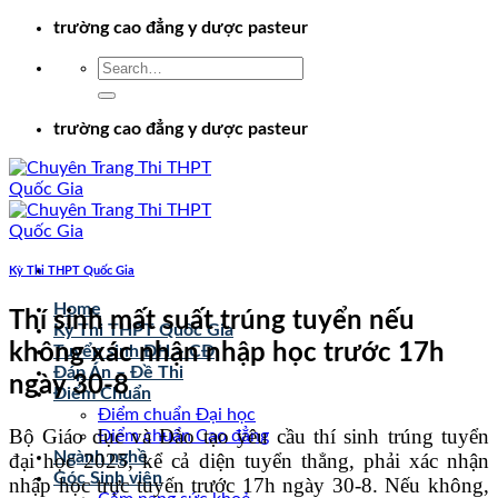
Chuyển
trường cao đẳng y dược pasteur
đến
nội
dung
trường cao đẳng y dược pasteur
Kỳ Thi THPT Quốc Gia
Home
Thí sinh mất suất trúng tuyển nếu
Kỳ Thi THPT Quốc Gia
không xác nhận nhập học trước 17h
Tuyển sinh ĐH – CĐ
Đáp Án – Đề Thi
ngày 30-8
Điểm Chuẩn
Điểm chuẩn Đại học
Bộ Giáo dục và Đào tạo yêu cầu thí sinh trúng tuyển
Điểm chuẩn Cao đẳng
Ngành nghề
đại học 2025, kể cả diện tuyển thẳng, phải xác nhận
Góc Sinh viên
nhập học trực tuyến trước 17h ngày 30-8. Nếu không,