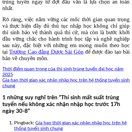
trúng tuyển ngay từ đợt đầu vẫn là lựa chọn an toàn
nhất.
Rõ ràng, việc nắm vững các mốc thời gian quan trọng
và thực hiện đầy đủ thủ tục nhập học không chỉ giúp
thí sinh bảo vệ thành quả thi cử, mà còn là bước khởi
đầu vững chắc cho hành trình học tập và nghề nghiệp
sau này, đặc biệt với những em mong muốn theo học
tại
Trường Cao đẳng Dược Sài Gòn
để được đào tạo bài
bản về chuyên môn.
Thời điểm quan trọng của thí sinh trúng tuyển đại học năm
2025
Gia hạn thời gian xác nhận nhập học trên hệ thống tuyển sinh
chung
1 những suy nghĩ trên “
Thí sinh mất suất trúng
tuyển nếu không xác nhận nhập học trước 17h
ngày 30-8
”
Pingback:
Gia hạn thời gian xác nhận nhập học trên hệ
thống tuyển sinh chung