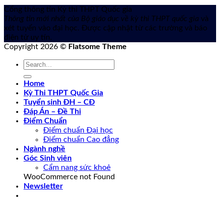
Cổng thông tin Kỳ thi THPT Quốc gia
Thông tin mới nhất của Bộ giáo dục về kỳ thi THPT quốc gia
và
xét tuyển vào đại học. Được cập nhật từ các trường và báo
điện tử uy tín.
Copyright 2026 ©
Flatsome Theme
Home
Kỳ Thi THPT Quốc Gia
Tuyển sinh ĐH – CĐ
Đáp Án – Đề Thi
Điểm Chuẩn
Điểm chuẩn Đại học
Điểm chuẩn Cao đẳng
Ngành nghề
Góc Sinh viên
Cẩm nang sức khoẻ
WooCommerce not Found
Newsletter