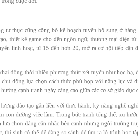
trong cuộc đời.
ng tư thục cũng công bố kế hoạch tuyển bổ sung ở hàng 
tạo, thiết kế game cho đến ngôn ngữ, thương mại điện tử
tuyển linh hoạt, từ 15 đến hơn 20, mở ra cơ hội tiếp cận 
khai đồng thời nhiều phương thức xét tuyển như học bạ, đ
h chủ động lựa chọn cách thức phù hợp với năng lực và đ
 hướng cạnh tranh ngày càng cao giữa các cơ sở giáo dục đ
lượng đào tạo gắn liền với thực hành, kỹ năng nghề ngh
ớm con đường việc làm. Trong bức tranh tổng thể, xu hướ
à lựa chọn đáng cân nhắc bên cạnh những ngôi trường tr
 thí sinh có thể dễ dàng so sánh để tìm ra lộ trình học t