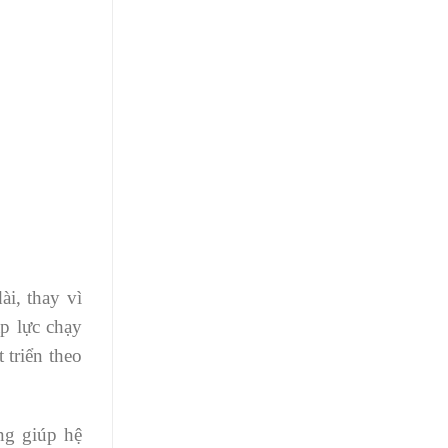
ài, thay vì
p lực chạy
 triển theo
ng giúp hệ