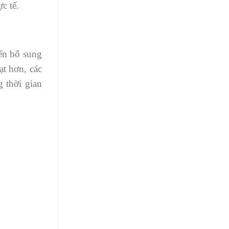
c tế.
yển bổ sung
ạt hơn, các
 thời gian