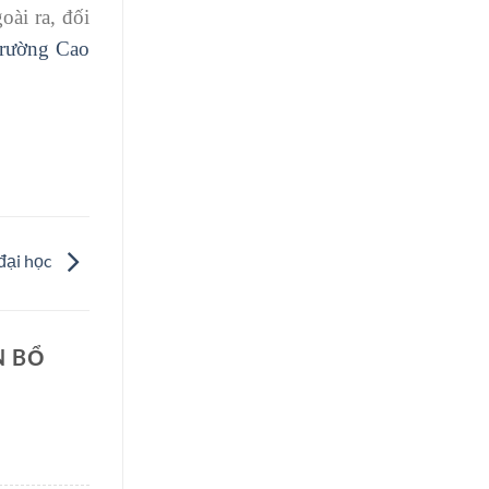
oài ra, đối
rường Cao
 đại học
N BỔ