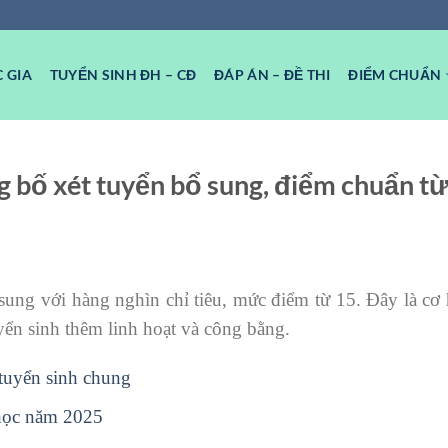
 GIA
TUYỂN SINH ĐH – CĐ
ĐÁP ÁN – ĐỀ THI
ĐIỂM CHUẨN
g bố xét tuyển bổ sung, điểm chuẩn t
ung với hàng nghìn chỉ tiêu, mức điểm từ 15. Đây là cơ 
yển sinh thêm linh hoạt và công bằng.
 tuyển sinh chung
 học năm 2025