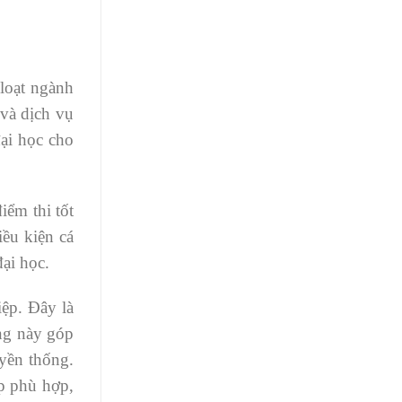
loạt ngành
 và dịch vụ
đại học cho
iểm thi tốt
iều kiện cá
ại học.
iệp. Đây là
ng này góp
uyền thống.
ập phù hợp,