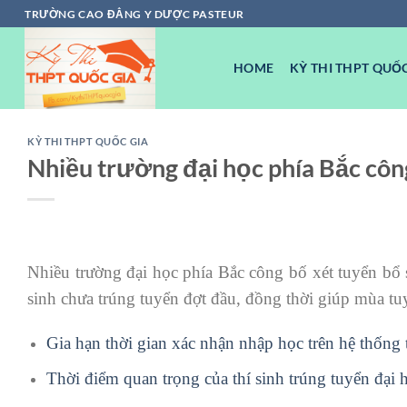
Chuyển
TRƯỜNG CAO ĐẲNG Y DƯỢC PASTEUR
đến
nội
HOME
KỲ THI THPT QUỐC
dung
KỲ THI THPT QUỐC GIA
Nhiều trường đại học phía Bắc côn
Nhiều trường đại học phía Bắc công bố xét tuyển bổ s
sinh chưa trúng tuyển đợt đầu, đồng thời giúp mùa tu
Gia hạn thời gian xác nhận nhập học trên hệ thống
Thời điểm quan trọng của thí sinh trúng tuyển đại