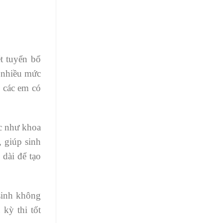
t tuyển bổ
ở nhiều mức
o các em có
ực như khoa
, giúp sinh
 dài để tạo
 sinh không
kỳ thi tốt