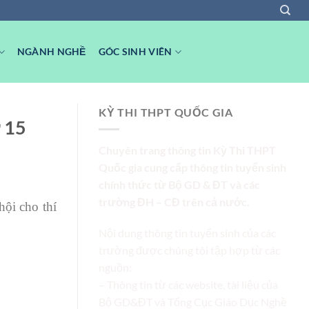
NGÀNH NGHỀ
GÓC SINH VIÊN
KỲ THI THPT QUỐC GIA
ừ 15
Chuyên trang thông tin Kỳ Thi THPT
Quốc gia cung cấp thông tin tuyển sinh
chính thức từ Bộ GD & ĐT và các
trường ĐH – CĐ trên cả nước.
hội cho thí
Nội dung thông tin tuyển sinh của các
trường được chúng tôi tập hợp từ các
nguồn:
– Thông tin từ các website, tài liệu của
Bộ GD&ĐT và Tổng Cục Giáo Dục Nghề