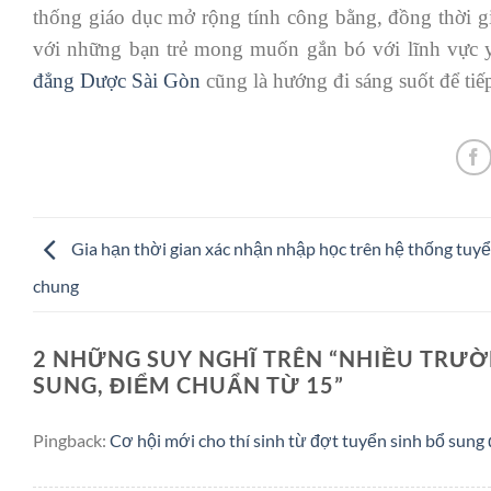
thống giáo dục mở rộng tính công bằng, đồng thời giú
với những bạn trẻ mong muốn gắn bó với lĩnh vực y
đẳng Dược Sài Gòn
cũng là hướng đi sáng suốt để tiế
Gia hạn thời gian xác nhận nhập học trên hệ thống tuyể
chung
2 NHỮNG SUY NGHĨ TRÊN “
NHIỀU TRƯỜN
SUNG, ĐIỂM CHUẨN TỪ 15
”
Pingback:
Cơ hội mới cho thí sinh từ đợt tuyển sinh bổ sung 