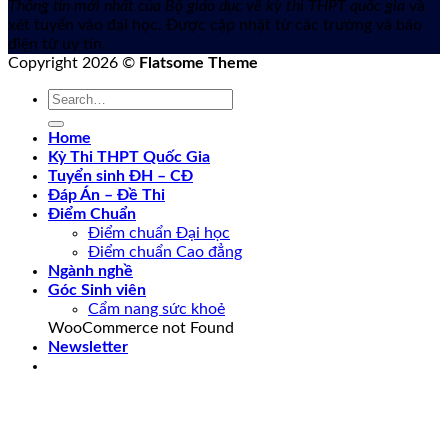
Thông tin mới nhất của Bộ giáo dục về kỳ thi THPT quốc gia
và
xét tuyển vào đại học. Được cập nhật từ các trường và báo
điện tử uy tín.
Copyright 2026 ©
Flatsome Theme
Home
Kỳ Thi THPT Quốc Gia
Tuyển sinh ĐH – CĐ
Đáp Án – Đề Thi
Điểm Chuẩn
Điểm chuẩn Đại học
Điểm chuẩn Cao đẳng
Ngành nghề
Góc Sinh viên
Cẩm nang sức khoẻ
WooCommerce not Found
Newsletter