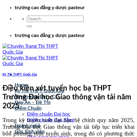
Chuyển
trường cao đẳng y dược pasteur
đến
nội
dung
trường cao đẳng y dược pasteur
Kỳ Thi THPT Quốc Gia
Home
Điều kiện xét tuyển học bạ THPT
Kỳ Thi THPT Quốc Gia
Trường Đại học Giao thông vận tải năm
Tuyển sinh ĐH – CĐ
Đáp Án – Đề Thi
2025
Điểm Chuẩn
Điểm chuẩn Đại học
Trong kỳ tuyển sinh đại học hệ chính quy năm 2025,
Điểm chuẩn Cao đẳng
Ngành nghề
Trường Đại học Giao thông vận tải tiếp tục triển khai
Góc Sinh viên
bốn phương thức tuyển sinh, trong đó có phương thức