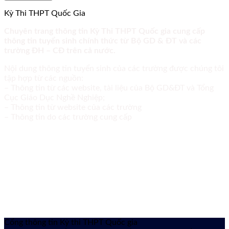
Kỳ Thi THPT Quốc Gia
Chuyên trang thông tin Kỳ Thi THPT Quốc gia cung cấp
thông tin tuyển sinh chính thức từ Bộ GD & ĐT và các
trường ĐH – CĐ trên cả nước.
Nội dung thông tin tuyển sinh của các trường được chúng tôi
tập hợp từ các nguồn:
– Thông tin từ các website, tài liệu của Bộ GD&ĐT và Tổng
Cục Giáo Dục Nghề Nghiệp;
– Thông tin từ website của các trường
– Thông tin do các trường cung cấp
Cổng thông tin Kỳ thi THPT Quốc gia