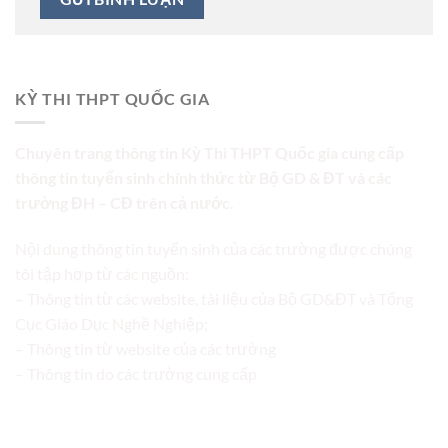
KỲ THI THPT QUỐC GIA
Chuyên trang thông tin Kỳ Thi THPT Quốc gia cung cấp
thông tin tuyển sinh chính thức từ Bộ GD & ĐT và các
trường ĐH – CĐ trên cả nước.
Nội dung thông tin tuyển sinh của các trường được chúng
tôi tập hợp từ các nguồn:
– Thông tin từ các website, tài liệu của Bộ GD&ĐT và Tổng
Cục Giáo Dục Nghề Nghiệp;
– Thông tin từ website của các trường
– Thông tin do các trường cung cấp