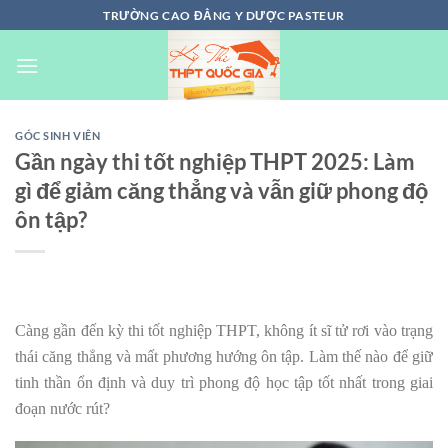
Chuyển
TRƯỜNG CAO ĐẲNG Y DƯỢC PASTEUR
đến
nội
dung
GÓC SINH VIÊN
Gần ngày thi tốt nghiệp THPT 2025: Làm
gì để giảm căng thẳng và vẫn giữ phong độ
ôn tập?
Càng gần đến kỳ thi tốt nghiệp THPT, không ít sĩ tử rơi vào trạng
thái căng thẳng và mất phương hướng ôn tập. Làm thế nào để giữ
tinh thần ổn định và duy trì phong độ học tập tốt nhất trong giai
đoạn nước rút?