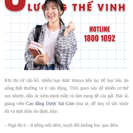
Khi thi cử cận kề, nhiều bạn thức khuya liên tục để học bài, ăn
uống thất thường và ít vận động. Thói quen này dễ khiến cơ thể
suy nhược, đầu óc kém minh mẫn và tâm trạng dễ cáu gắt.
Bác sĩ,
giảng viên
Cao đẳng Dược Sài Gòn
chia sẻ, để duy trì sức khỏe
tốt và tinh thần ổn định, hãy:
– Ngủ đủ 6 – 8 tiếng mỗi đêm, tuyệt đối không học qua đêm.