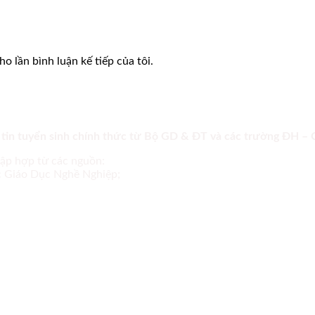
o lần bình luận kế tiếp của tôi.
 tin tuyển sinh chính thức từ Bộ GD & ĐT và các trường ĐH –
tập hợp từ các nguồn:
ục Giáo Dục Nghề Nghiệp;