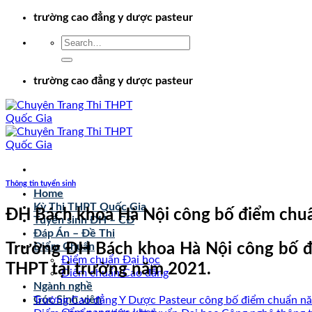
Chuyển
trường cao đẳng y dược pasteur
đến
nội
dung
trường cao đẳng y dược pasteur
Thông tin tuyển sinh
Home
Kỳ Thi THPT Quốc Gia
ĐH Bách khoa Hà Nội công bố điểm chuẩn
Tuyển sinh ĐH – CĐ
Đáp Án – Đề Thi
Trường ĐH Bách khoa Hà Nội công bố đi
Điểm Chuẩn
Điểm chuẩn Đại học
THPT
tại trường năm 2021.
Điểm chuẩn Cao đẳng
Ngành nghề
Góc Sinh viên
Trường Cao đẳng Y Dược Pasteur công bố điểm chuẩn n