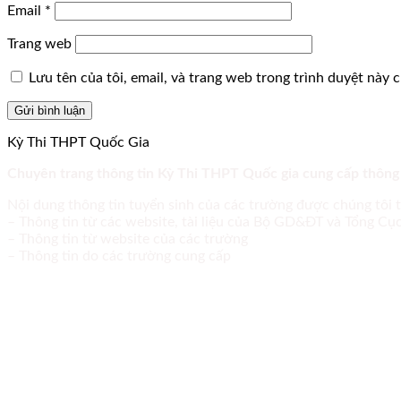
Email
*
Trang web
Lưu tên của tôi, email, và trang web trong trình duyệt này ch
Kỳ Thi THPT Quốc Gia
Chuyên trang thông tin Kỳ Thi THPT Quốc gia cung cấp thông
Nội dung thông tin tuyển sinh của các trường được chúng tôi 
– Thông tin từ các website, tài liệu của Bộ GD&ĐT và Tổng C
– Thông tin từ website của các trường
– Thông tin do các trường cung cấp