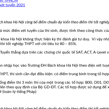
 tin TPHCM
xét tuyển 2021
h khoa Hà Nội công bố điểm chuẩn dự kiến theo điểm thi tốt nghi
à mức điểm xét tuyển của thí sinh, được tính theo công thức củ
hoa Hà Nội không thực hiện kỳ thi đánh giá tư duy. Vì vậy nhà
 thi tốt nghiệp THPT với chỉ tiêu từ 80 – 85%.
uyển thẳng dựa trên các chứng chỉ quốc tế SAT, ACT, A-Level v
hận nhập học vào Trường ĐH Bách khoa Hà Nội theo diện xét tuyể
THPT, thí sinh cần đạt điều kiện: có điểm trung bình trong tổ 
 tổng điểm thi 3 môn thi của một trong các tổ hợp: B00, D01, 
tiên theo quy định của Bộ GD-ĐT. Các tổ hợp được sử dụng để 
9 (toán-lý-tiếng Pháp)
h khoa Hà Nội công bố điểm chuẩn dự kiến theo điểm thi tốt nghi