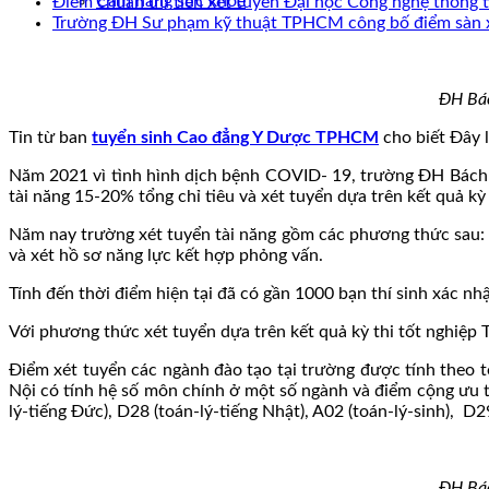
Cẩm nang sức khoẻ
Điểm chuẩn ưu tiên xét tuyển Đại học Công nghệ thông
Trường ĐH Sư phạm kỹ thuật TPHCM công bố điểm sàn 
ĐH Bác
Tin từ ban
tuyển sinh Cao đẳng Y Dược TPHCM
cho biết Đây l
Năm 2021 vì tình hình dịch bệnh COVID- 19, trường ĐH Bách k
tài năng 15-20% tổng chỉ tiêu và xét tuyển dựa trên kết quả kỳ
Năm nay trường xét tuyển tài năng gồm các phương thức sau: T
và xét hồ sơ năng lực kết hợp phỏng vấn.
Tính đến thời điểm hiện tại đã có gần 1000 bạn thí sinh xác n
Với phương thức xét tuyển dựa trên kết quả kỳ thi tốt nghiệp 
Điểm xét tuyển các ngành đào tạo tại trường được tính theo
Nội có tính hệ số môn chính ở một số ngành và điểm cộng ưu 
lý-tiếng Đức), D28 (toán-lý-tiếng Nhật), A02 (toán-lý-sinh), D2
ĐH Bác