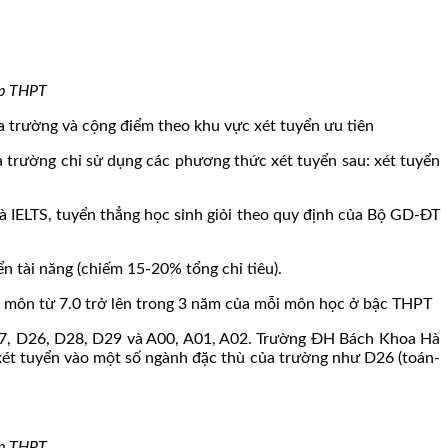
ệp THPT
a trường và cộng điểm theo khu vực xét tuyển ưu tiên
 trường chỉ sử dụng các phương thức xét tuyển sau: xét tuyển
à IELTS, tuyển thẳng học sinh giỏi theo quy định của Bộ GD-ĐT
n tài năng (chiếm 15-20% tổng chỉ tiêu).
hợp môn từ 7.0 trở lên trong 3 năm của mỗi môn học ở bậc THPT
D07, D26, D28, D29 và A00, A01, A02. Trường ĐH Bách Khoa Hà
xét tuyển vào một số ngành đặc thù của trường như D26 (toán-
ệp THPT