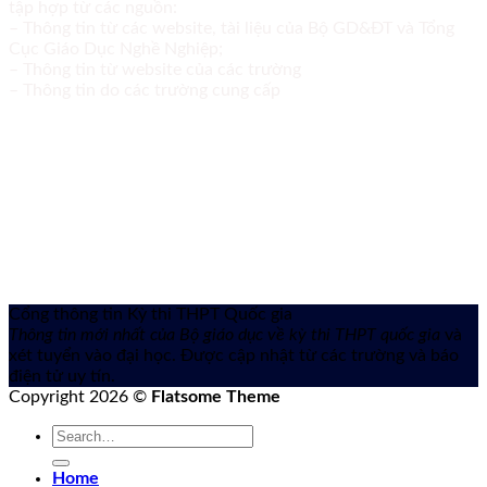
tập hợp từ các nguồn:
– Thông tin từ các website, tài liệu của Bộ GD&ĐT và Tổng
Cục Giáo Dục Nghề Nghiệp;
– Thông tin từ website của các trường
– Thông tin do các trường cung cấp
Cổng thông tin Kỳ thi THPT Quốc gia
Thông tin mới nhất của Bộ giáo dục về kỳ thi THPT quốc gia
và
xét tuyển vào đại học. Được cập nhật từ các trường và báo
điện tử uy tín.
Copyright 2026 ©
Flatsome Theme
Home