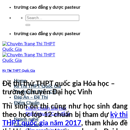
Chuyển
trường cao đẳng y dược pasteur
đến
nội
dung
trường cao đẳng y dược pasteur
Kỳ Thi THPT Quốc Gia
Home
Đề thi thử THPT quốc gia Hóa học –
Kỳ Thi THPT Quốc Gia
trường Chuyên Đại học Vinh
Tuyển sinh ĐH – CĐ
Đáp Án – Đề Thi
Điểm Chuẩn
Thí sinh ôn thi cũng như học sinh đang
Điểm chuẩn Đại học
theo học lớp 12 chuẩn bị tham dự
kỳ thi
Điểm chuẩn Cao đẳng
Ngành nghề
THPT quốc gia năm 2017
, tham khảo đề
Góc Sinh viên