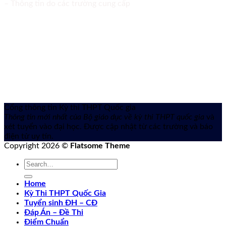
– Thông tin do các trường cung cấp
Cổng thông tin Kỳ thi THPT Quốc gia
Thông tin mới nhất của Bộ giáo dục về kỳ thi THPT quốc gia
và
xét tuyển vào đại học. Được cập nhật từ các trường và báo
điện tử uy tín.
Copyright 2026 ©
Flatsome Theme
Home
Kỳ Thi THPT Quốc Gia
Tuyển sinh ĐH – CĐ
Đáp Án – Đề Thi
Điểm Chuẩn