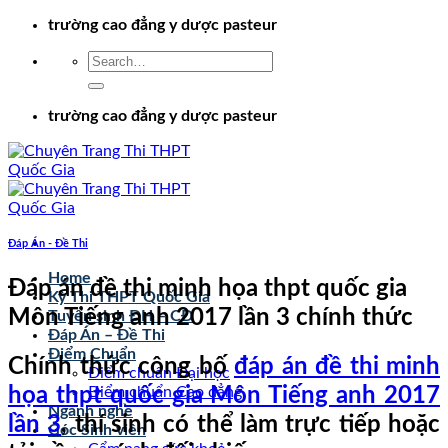
Chuyển
trường cao đẳng y dược pasteur
đến
nội
dung
trường cao đẳng y dược pasteur
Đáp Án - Đề Thi
Home
Đáp án đề thi minh họa thpt quốc gia
Kỳ Thi THPT Quốc Gia
Môn Tiếng anh 2017 lần 3 chính thức
Tuyển sinh ĐH – CĐ
Đáp Án – Đề Thi
Điểm Chuẩn
Chính thức công bố
đáp án đề thi minh
Điểm chuẩn Đại học
họa thpt quốc gia Môn Tiếng anh 2017
Điểm chuẩn Cao đẳng
Ngành nghề
lần 3
, thí sinh có thể làm trực tiếp hoặc
Góc Sinh viên