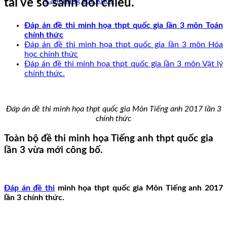
Cẩm nang sức khoẻ
tải về so sánh đối chiếu.
Đáp án đề thi minh họa thpt quốc gia lần 3 môn Toán
chính thức
Đáp án đề thi minh họa thpt quốc gia lần 3 môn Hóa
học chính thức
Đáp án đề thi minh họa thpt quốc gia lần 3 môn Vật lý
chính thức.
Đáp án đề thi minh họa thpt quốc gia Môn Tiếng anh 2017 lần 3
chính thức
Toàn bộ đề thi minh họa Tiếng anh thpt quốc gia
lần 3 vừa mới công bố.
Đáp án đề thi
minh họa thpt quốc gia Môn Tiếng anh 2017
lần 3 chính thức.