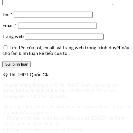
Tên
*
Email
*
Trang web
Lưu tên của tôi, email, và trang web trong trình duyệt này
cho lần bình luận kế tiếp của tôi.
Kỳ Thi THPT Quốc Gia
Chuyên trang thông tin Kỳ Thi THPT Quốc gia cung cấp
thông tin tuyển sinh chính thức từ Bộ GD & ĐT và các
trường ĐH – CĐ trên cả nước.
Nội dung thông tin tuyển sinh của các trường được chúng tôi
tập hợp từ các nguồn:
– Thông tin từ các website, tài liệu của Bộ GD&ĐT và Tổng
Cục Giáo Dục Nghề Nghiệp;
– Thông tin từ website của các trường