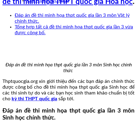
Cẩm nang sức khoẻ
đề thi minh họa THPT quốc gia Hóa học
.
Đáp án đề thi minh họa thpt quốc gia lần 3 môn Vật lý
chính thức.
Tổng hợp tất cả đề thi minh họa thpt quốc gia lần 3 vừa
được công bố.
Đáp án đề thi minh họa thpt quốc gia lần 3 môn Sinh học chính
thức
Thptquocgia.org xin giới thiệu đến các bạn đáp án chính thức
được công bố cho đề thi minh họa thpt quốc gia Sinh học để
các thí sinh tự do và các bạn học sinh tham khảo chuẩn bị tốt
cho
kỳ thi THPT quốc gia
sắp tới.
Đáp án đề thi minh họa thpt quốc gia lần 3 môn
Sinh học chính thức.