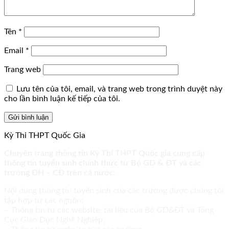
Tên
*
Email
*
Trang web
Lưu tên của tôi, email, và trang web trong trình duyệt này
cho lần bình luận kế tiếp của tôi.
Kỳ Thi THPT Quốc Gia
Chuyên trang thông tin Kỳ Thi THPT Quốc gia cung cấp
thông tin tuyển sinh chính thức từ Bộ GD & ĐT và các
trường ĐH – CĐ trên cả nước.
Nội dung thông tin tuyển sinh của các trường được chúng tôi
tập hợp từ các nguồn:
– Thông tin từ các website, tài liệu của Bộ GD&ĐT và Tổng
Cục Giáo Dục Nghề Nghiệp;