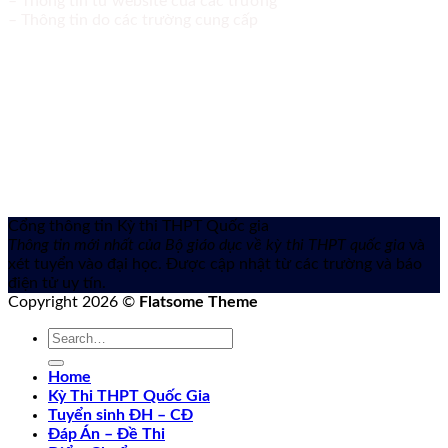
– Thông tin từ website của các trường
– Thông tin do các trường cung cấp
Cổng thông tin Kỳ thi THPT Quốc gia
Thông tin mới nhất của Bộ giáo dục về kỳ thi THPT quốc gia
và
xét tuyển vào đại học. Được cập nhật từ các trường và báo
điện tử uy tín.
Copyright 2026 ©
Flatsome Theme
Home
Kỳ Thi THPT Quốc Gia
Tuyển sinh ĐH – CĐ
Đáp Án – Đề Thi