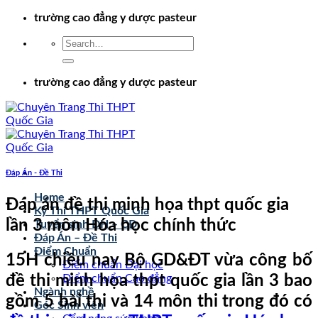
Chuyển
trường cao đẳng y dược pasteur
đến
nội
dung
trường cao đẳng y dược pasteur
Đáp Án - Đề Thi
Home
Đáp án đề thi minh họa thpt quốc gia
Kỳ Thi THPT Quốc Gia
lần 3 môn Hóa học chính thức
Tuyển sinh ĐH – CĐ
Đáp Án – Đề Thi
Điểm Chuẩn
15H chiều nay Bộ GD&ĐT vừa công bố
Điểm chuẩn Đại học
đề thi minh họa thpt quốc gia lần 3 bao
Điểm chuẩn Cao đẳng
Ngành nghề
gồm 5 bài thi và 14 môn thi trong đó có
Góc Sinh viên