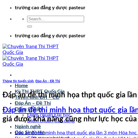
Chuyển
trường cao đẳng y dược pasteur
đến
nội
dung
trường cao đẳng y dược pasteur
Thông tin tuyển sinh
,
Đáp Án - Đề Thi
Home
Kỳ Thi THPT Quốc Gia
Đáp án đề thi minh họa thpt quốc gia lầ
Tuyển sinh ĐH – CĐ
Đáp Án – Đề Thi
Đáp án đề thi minh họa thpt quốc gia lầ
Điểm Chuẩn
Điểm chuẩn Đại học
giá được khả năng cũng như lực học của
Điểm chuẩn Cao đẳng
Ngành nghề
Góc Sinh viên
Đáp án đề thi minh họa thpt quốc gia lần 3 môn Hóa học