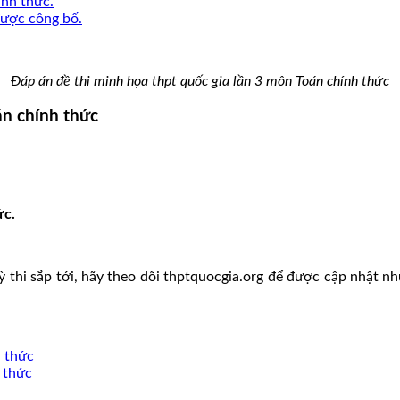
ính thức.
được công bố.
Đáp án đề thi minh họa thpt quốc gia lần 3 môn Toán chính thức
án chính thức
ức.
kỳ thi sắp tới, hãy theo dõi thptquocgia.org để được cập nhật n
h thức
 thức