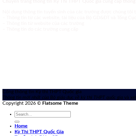
Chuyên trang thông tin Kỳ Thi THPT Quốc gia cung cấp thông
Nội dung thông tin tuyển sinh của các trường được chúng tôi 
– Thông tin từ các website, tài liệu của Bộ GD&ĐT và Tổng C
– Thông tin từ website của các trường
– Thông tin do các trường cung cấp
Cổng thông tin Kỳ thi THPT Quốc gia
Thông tin mới nhất của Bộ giáo dục về kỳ thi THPT quốc gia
và xét
Copyright 2026 ©
Flatsome Theme
Home
Kỳ Thi THPT Quốc Gia