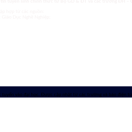
 tin tuyển sinh chính thức từ Bộ GD & ĐT và các trường ĐH –
tập hợp từ các nguồn:
ục Giáo Dục Nghề Nghiệp;
 tuyển vào đại học. Được cập nhật từ các trường và báo điện tử 