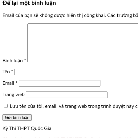
Để lại một bình luận
Email của bạn sẽ không được hiển thị công khai.
Các trường b
Bình luận
*
Tên
*
Email
*
Trang web
Lưu tên của tôi, email, và trang web trong trình duyệt này ch
Kỳ Thi THPT Quốc Gia