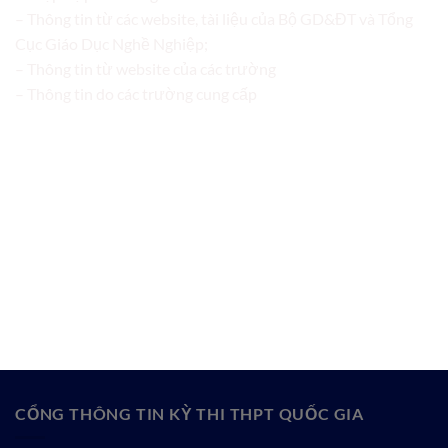
– Thông tin từ các website, tài liệu của Bộ GD&ĐT và Tổng
Cục Giáo Dục Nghề Nghiệp;
– Thông tin từ website của các trường
– Thông tin do các trường cung cấp
CỔNG THÔNG TIN KỲ THI THPT QUỐC GIA