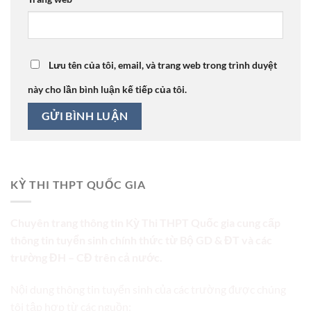
Lưu tên của tôi, email, và trang web trong trình duyệt
này cho lần bình luận kế tiếp của tôi.
KỲ THI THPT QUỐC GIA
Chuyên trang thông tin Kỳ Thi THPT Quốc gia cung cấp
thông tin tuyển sinh chính thức từ Bộ GD & ĐT và các
trường ĐH – CĐ trên cả nước.
Nội dung thông tin tuyển sinh của các trường được chúng
tôi tập hợp từ các nguồn: