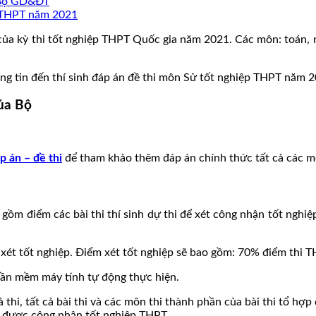
ừ Bộ GD&ĐT
p THPT năm 2021
kỳ thi tốt nghiệp THPT Quốc gia năm 2021. Các môn: toán, ng
ng tin đến thí sinh đáp án đề thi môn Sử tốt nghiệp THPT năm
ủa Bộ
p án – đề thi
để tham khảo thêm đáp án chính thức tất cả các 
ồm điểm các bài thi thí sinh dự thi để xét công nhận tốt nghiệp
 xét tốt nghiệp. Điểm xét tốt nghiệp sẽ bao gồm: 70% điểm thi 
hần mềm máy tính tự động thực hiện.
ả thi, tất cả bài thi và các môn thi thành phần của bài thi tổ hợ
ên được công nhận tốt nghiệp THPT.