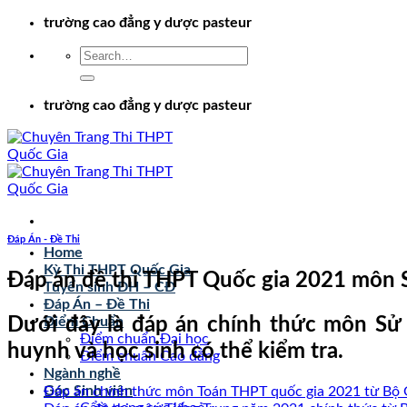
Chuyển
trường cao đẳng y dược pasteur
đến
nội
dung
trường cao đẳng y dược pasteur
Đáp Án - Đề Thi
Home
Kỳ Thi THPT Quốc Gia
Đáp án đề thi THPT Quốc gia 2021 môn 
Tuyển sinh ĐH – CĐ
Đáp Án – Đề Thi
Dưới đây là đáp án chính thức môn Sử
Điểm Chuẩn
Điểm chuẩn Đại học
huynh và học sinh có thể kiểm tra.
Điểm chuẩn Cao đẳng
Ngành nghề
Góc Sinh viên
Đáp án chính thức môn Toán THPT quốc gia 2021 từ B