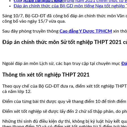
Cẩm nang sức khoẻ
Đáp án đề thi môn Tiếng Trung năm 2021 chính thức t
Đáp án chính thức của Bộ GD môn tiếng Nga tốt nghiệ
Sáng 10/7, Bộ GD-ĐT đã công bố đáp án chính thức môn Văn của 
công bố vào ngày 15/7 vừa qua.
Sau đây phòng truyền thông
Cao đẳng Y Dược TPHCM
xin thô
Đáp án chính thức môn Sử tốt nghiệp THPT 2021 c
Ngoài đáp án môn Lịch sử, các bạn truy cập tại chuyên mục
Đá
Thông tin xét tốt nghiệp THPT 2021
Theo quy chế của Bộ GD-ĐT đưa ra, điểm xét tốt nghiệp THPT g
cả năm lớp 12.
Điểm của từng bài thi được quy về thang điểm 10 để tính điểm
Điểm xét tốt nghiệp sẽ được lấy đến 2 chữ số thập phân, do p
Những thí sinh đủ điều kiện dự thi, không bị kỷ luật hủy kết qu
theo thang điểm 10 và có điểm xét tốt nghiệp từ 5 điểm trở l