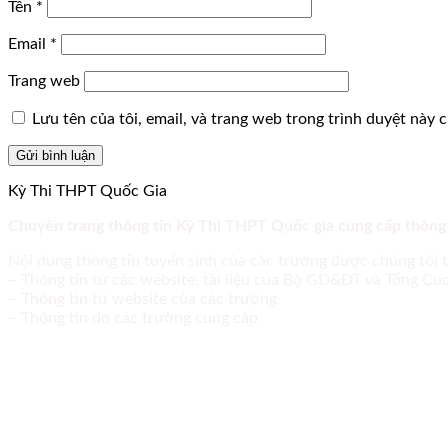
Tên
*
Email
*
Trang web
Lưu tên của tôi, email, và trang web trong trình duyệt này ch
Kỳ Thi THPT Quốc Gia
Chuyên trang thông tin Kỳ Thi THPT Quốc gia cung cấp thông
Nội dung thông tin tuyển sinh của các trường được chúng tôi 
– Thông tin từ các website, tài liệu của Bộ GD&ĐT và Tổng C
– Thông tin từ website của các trường
– Thông tin do các trường cung cấp