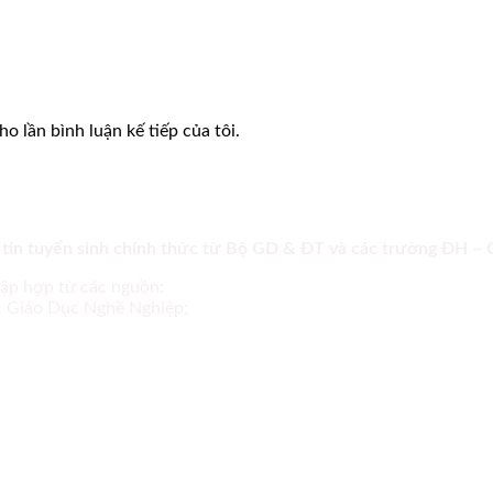
o lần bình luận kế tiếp của tôi.
 tin tuyển sinh chính thức từ Bộ GD & ĐT và các trường ĐH –
tập hợp từ các nguồn:
ục Giáo Dục Nghề Nghiệp;