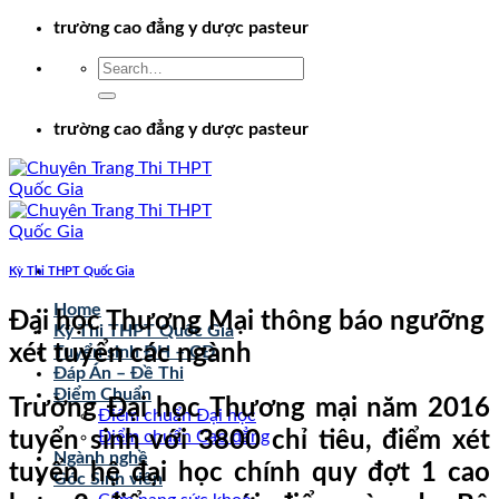
Chuyển
trường cao đẳng y dược pasteur
đến
nội
dung
trường cao đẳng y dược pasteur
Kỳ Thi THPT Quốc Gia
Home
Đại học Thương Mại thông báo ngưỡng
Kỳ Thi THPT Quốc Gia
xét tuyển các ngành
Tuyển sinh ĐH – CĐ
Đáp Án – Đề Thi
Điểm Chuẩn
Trường Đại học Thương mại năm 2016
Điểm chuẩn Đại học
tuyển sinh với 3800 chỉ tiêu, điểm xét
Điểm chuẩn Cao đẳng
Ngành nghề
tuyển hệ đại học chính quy đợt 1 cao
Góc Sinh viên