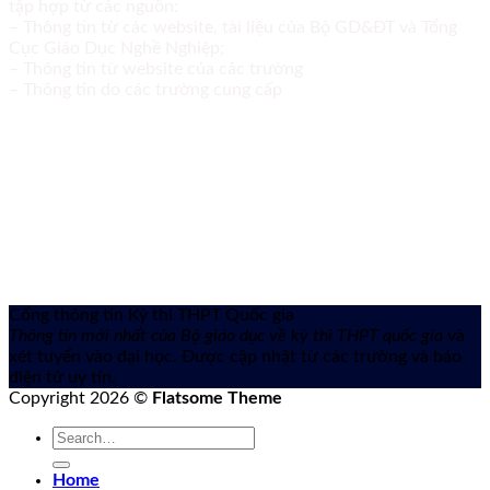
tập hợp từ các nguồn:
– Thông tin từ các website, tài liệu của Bộ GD&ĐT và Tổng
Cục Giáo Dục Nghề Nghiệp;
– Thông tin từ website của các trường
– Thông tin do các trường cung cấp
Cổng thông tin Kỳ thi THPT Quốc gia
Thông tin mới nhất của Bộ giáo dục về kỳ thi THPT quốc gia
và
xét tuyển vào đại học. Được cập nhật từ các trường và báo
điện tử uy tín.
Copyright 2026 ©
Flatsome Theme
Home