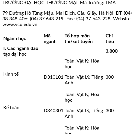
TRƯỜNG ĐẠI HỌC THƯƠNG MẠI, Mã Trường: TMA
79 Đường Hồ Tùng Mậu, Mai Dịch, Cầu Giấy, Hà Nội; ĐT: (04)
38 348 406; (04) 37.643 219; Fax: (04) 37 643 228; Website:
www.vcu.edu.vn
Mã
Tổ hợp môn
Chỉ
Ngành học
ngành
thi/xét tuyển
tiêu
I. Các ngành đào
3.800
tạo đại học
Toán, Vật lý, Hóa
học;
Kinh tế
D310101
Toán, Vật Lý, Tiếng
300
Anh
Toán, Vật lý, Hóa
học;
Kế toán
D340301
Toán, Vật Lý, Tiếng
300
Anh
Toán, Vật lý, Hóa
học;