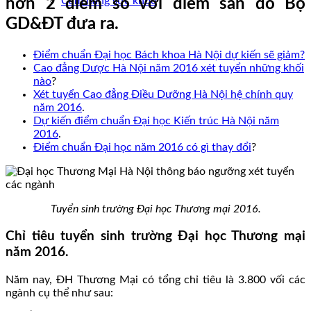
Cẩm nang sức khoẻ
hơn 2 điểm so với điểm sàn do Bộ
GD&ĐT đưa ra.
Điểm chuẩn Đại học Bách khoa Hà Nội dự kiến sẽ giảm?
Cao đẳng Dược Hà Nội năm 2016 xét tuyển những khối
nào
?
Xét tuyển Cao đẳng Điều Dưỡng Hà Nội hệ chính quy
năm 2016
.
Dự kiến điểm chuẩn Đại học Kiến trúc Hà Nội năm
2016
.
Điểm chuẩn Đại học năm 2016 có gì thay đổi
?
Tuyển sinh trường Đại học Thương mại 2016.
Chỉ tiêu tuyển sinh trường Đại học Thương mại
năm 2016.
Năm nay, ĐH Thương Mại có tổng chỉ tiêu là 3.800 vối các
ngành cụ thể như sau: