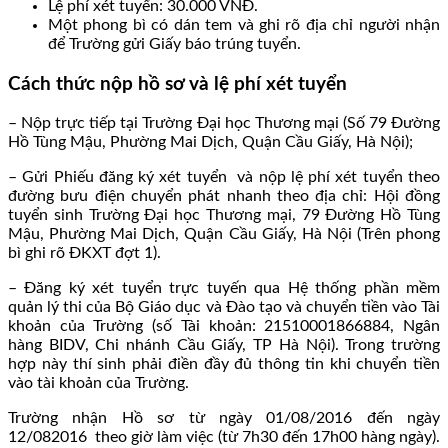
Lệ phí xét tuyển: 30.000 VNĐ.
Một phong bì có dán tem và ghi rõ địa chỉ người nhận
để Trường gửi Giấy báo trúng tuyển.
Cách thức nộp hồ sơ và lệ phí xét tuyển
– Nộp trực tiếp tại Trường Đại học Thương mại (Số 79 Đường
Hồ Tùng Mậu, Phường Mai Dịch, Quận Cầu Giấy, Hà Nội);
– Gửi Phiếu đăng ký xét tuyển và nộp lệ phí xét tuyển theo
đường bưu điện chuyển phát nhanh theo địa chỉ: Hội đồng
tuyển sinh Trường Đại học Thương mại, 79 Đường Hồ Tùng
Mậu, Phường Mai Dịch, Quận Cầu Giấy, Hà Nội (Trên phong
bì ghi rõ ĐKXT đợt 1).
– Đăng ký xét tuyển trực tuyến qua Hệ thống phần mềm
quản lý thi của Bộ Giáo dục và Đào tạo và chuyển tiền vào Tài
khoản của Trường (số Tài khoản: 21510001866884, Ngân
hàng BIDV, Chi nhánh Cầu Giấy, TP Hà Nội). Trong trường
hợp này thí sinh phải điền đầy đủ thông tin khi chuyển tiền
vào tài khoản của Trường.
Trường nhận Hồ sơ từ ngày 01/08/2016 đến ngày
12/082016 theo giờ làm việc (từ 7h30 đến 17h00 hàng ngày).