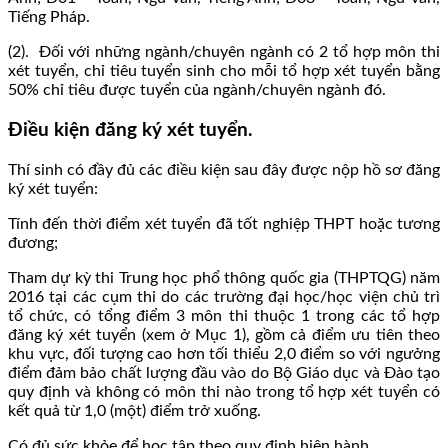
Tiếng Pháp.
(2). Đối với những ngành/chuyên ngành có 2 tổ hợp môn thi
xét tuyển, chỉ tiêu tuyển sinh cho mỗi tổ hợp xét tuyển bằng
50% chỉ tiêu được tuyển của ngành/chuyên ngành đó.
Điều kiện đăng ký xét tuyển.
Thí sinh có đầy đủ các điều kiện sau đây được nộp hồ sơ đăng
ký xét tuyển:
Tính đến thời điểm xét tuyển đã tốt nghiệp THPT hoặc tương
đương;
Tham dự kỳ thi Trung học phổ thông quốc gia (THPTQG) năm
2016 tại các cụm thi do các trường đại học/học viện chủ trì
tổ chức, có tổng điểm 3 môn thi thuộc 1 trong các tổ hợp
đăng ký xét tuyển (xem ở Mục 1), gồm cả điểm ưu tiên theo
khu vực, đối tượng cao hơn tối thiểu 2,0 điểm so với ngưởng
điểm đảm bảo chất lượng đầu vào do Bộ Giáo dục và Đào tạo
quy định và không có môn thi nào trong tổ hợp xét tuyển có
kết quả từ 1,0 (một) điểm trở xuống.
Có đủ sức khỏe để học tập theo quy định hiện hành.