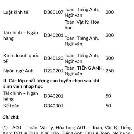
Toán, Tiếng Anh,
Luật kinh tế
D380107
200
Ngữ văn
Toán, Vật lý, Hóa
học;
Tài chính – Ngân
D340201
300
hàng
Toán, Tiếng Anh,
Ngữ văn,
Kinh doanh quốc
Toán, Tiếng Anh,
D340120
300
tế
Ngữ văn
Toán,
TIẾNG ANH
,
Ngôn ngữ Anh
D220201
250
Ngữ văn
II. Các lớp chất lượng cao tuyển chọn sau khi
sinh viên nhập học
Tài chính – Ngân
D340201
50
hàng
Kế toán
D340301
50
Ghi chú:
(1). A00 = Toán, Vật lý, Hóa học; A01 = Toán, Vật lý, Tiếng
Anh; D01 = Toán, Ngữ văn, Tiếng Anh; D03 = Toán, Ngữ văn,