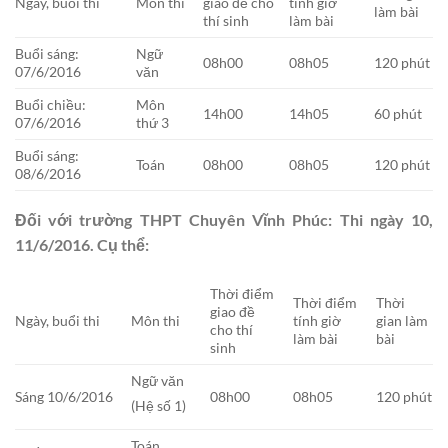
Ngày, buổi thi
Môn thi
giao đề cho
tính giờ
làm bài
thí sinh
làm bài
Buổi sáng:
Ngữ
08h00
08h05
120 phút
07/6/2016
văn
Buổi chiều:
Môn
14h00
14h05
60 phút
07/6/2016
thứ 3
Buổi sáng:
Toán
08h00
08h05
120 phút
08/6/2016
Đối với trường THPT Chuyên Vĩnh Phúc: Thi ngày 10,
11/6/2016. Cụ thể:
Thời điểm
Thời điểm
Thời
giao đề
Ngày, buổi thi
Môn thi
tính giờ
gian làm
cho thí
làm bài
bài
sinh
Ngữ văn
Sáng 10/6/2016
08h00
08h05
120 phút
(Hệ số 1)
Toán