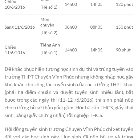
Chiều
14h00
14h05
120 phút
10/6/2016
(Hệ số 1)
Môn
chuyên
Sáng 11/6/2016
08h00
08h05
150 phút
(Hệ số 2)
Tiếng Anh
Chiều
14h00
14h05
90 phút
11/6/2016
(Hệ số 1)
Để khắc phục hiện tượng học sinh dự thi và trúng tuyển vào
trường THPT Chuyên Vĩnh Phúc nhưng không nhập học, gây
khó khăn cho công tác tuyển sinh của các trường THPT khác
(phải hạ điểm chuẩn và duyệt tuyển sinh nhiều lần), bắt
buộc trong các ngày thi (11-12 /6/2016) thí sinh phải nộp
cho trường hồ sơ (bản gốc) gồm: Học bạ cấp THCS, giấy khai
sinh, bằng (giấy chứng nhận) tốt nghiệp THCS.
Hội đồng tuyển sinh trường Chuyên Vĩnh Phúc chỉ xét tuyển
đối với các học sinh này. Học sinh đã nộp hồ sơ và trúng