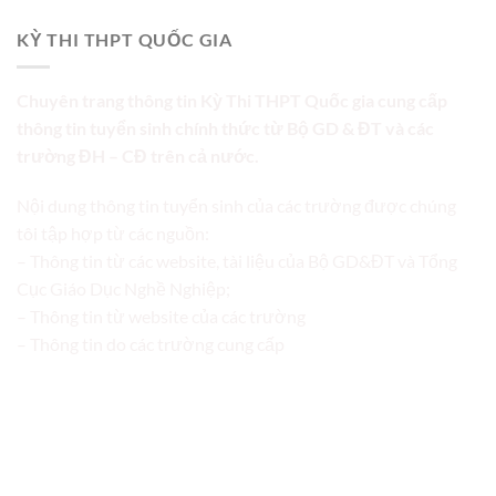
KỲ THI THPT QUỐC GIA
Chuyên trang thông tin Kỳ Thi THPT Quốc gia cung cấp
thông tin tuyển sinh chính thức từ Bộ GD & ĐT và các
trường ĐH – CĐ trên cả nước.
Nội dung thông tin tuyển sinh của các trường được chúng
tôi tập hợp từ các nguồn:
– Thông tin từ các website, tài liệu của Bộ GD&ĐT và Tổng
Cục Giáo Dục Nghề Nghiệp;
– Thông tin từ website của các trường
– Thông tin do các trường cung cấp