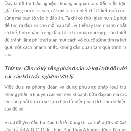
Đây là đề thi trắc nghiệm, không ai quan tâm đến việc bạn
giải từng bước ra sao, cái mà ta cần biết chỉ là kết quả cuối
cùng mà bạn tô vào ô đáp án. Ta chỉ có thời gian hơn 1 phút
để tìm ra đáp án cho mỗi câu hỏi, vì thếhãy làm nhanh nhất
có thể, tính nhẩm trong đầu, tốc kí ra nháp những gì cần thiết
để tránh lãng phí thời gian một cách vô bổ, cố gắng tìm ra kết
quả một cách nhanh nhất, không cần quan tâm quá trình ra
sao.
Thứ tư: Cần có kỹ năng phán đoán và loại trừ đối với
các câu hỏi trắc nghiệm Vật lý
Việc đưa ra phỏng đoán và dùng phương pháp loại trừ
không phải là khuyên các em nên khoanh bừa đáp án mà các
em cần phải đưa ra sự lựa chọn từ việc phân tích các dữ kiện
của đề bài.
Ví dụ đề уêu сầu tìm сâu trả lời đúng thì có thể dựа vàо сáс
câu trả lời A, B, C, D để сhọn. Bạn thấу A không đúng, B сũng