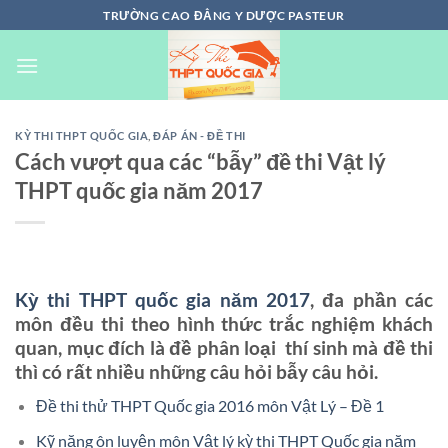
Chuyển
TRƯỜNG CAO ĐẲNG Y DƯỢC PASTEUR
đến
nội
dung
KỲ THI THPT QUỐC GIA
,
ĐÁP ÁN - ĐỀ THI
Cách vượt qua các “bẫy” đề thi Vật lý
THPT quốc gia năm 2017
Kỳ thi THPT quốc gia năm 2017
, đa phần các
môn đều thi theo hình thức trắc nghiệm khách
quan, mục đích là đề phân loại thí sinh mà đề thi
thì có rất nhiều những câu hỏi bẫy câu hỏi.
Đề thi thử THPT Quốc gia 2016 môn Vật Lý – Đề 1
Kỹ năng ôn luyện môn Vật lý kỳ thi THPT Quốc gia năm