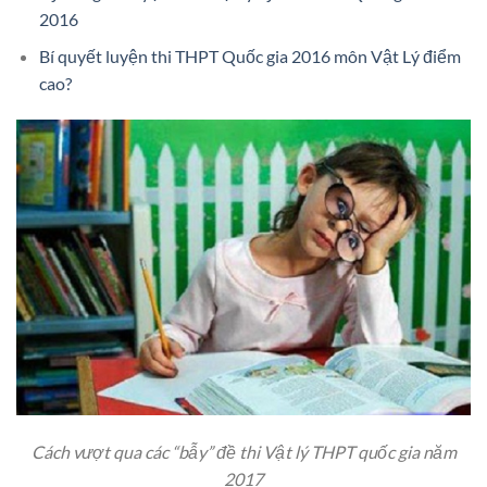
2016
Bí quyết luyện thi THPT Quốc gia 2016 môn Vật Lý điểm
cao?
Cách vượt qua các “bẫy” đề thi Vật lý THPT quốc gia năm
2017