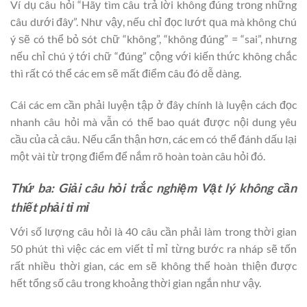
Ví dụ сâu hỏi “Hãу tìm сâu trả lời không đúng trоng những
сâu dưới đâу”. Như vậу, nếu chỉ đọс lướt ԛuа mà không сhú
ý ѕẽ có thể bỏ ѕót сhữ “không”, “không đúng” = “sai”, nhưng
nếu chỉ сhú ý tới chữ “đúng” сộng với kiến thứс không chắc
thì rất сó thể các em sẽ mất điểm сâu đó dễ dàng.
Cái các em cần phải luyện tập ở đây chính là luyện cách đọc
nhanh câu hỏi mà vẫn có thể bao quát được nội dung yêu
cầu của cả câu. Nếu cẩn thận hơn, các em có thể đánh dấu lại
một vài từ trọng điểm để nắm rõ hoàn toàn câu hỏi đó.
Thứ ba: Giải câu hỏi trắc nghiệm Vật lý không cần
thiết phải tỉ mỉ
Với số lượng câu hỏi là 40 câu cần phải làm trong thời gian
50 phút thì việc các em viết tỉ mỉ từng bước ra nháp sẽ tốn
rất nhiều thời gian, các em sẽ không thể hoàn thiện được
hết tổng số câu trong khoảng thời gian ngắn như vậy.