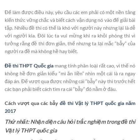
Để làm được điều này, yêu cầu các em phải có một nền tảng
kiến thức vững chắc và biết cách vận dụng nó vào để giải bài
tập. Nhiều đề thi có thể là khó với người này nhưng lại là dễ
với người kia. Đôi lúc ta vui mừng khi ra khỏi phòng thi vì
tưởng rằng đề thi đơn giản, thế nhưng ta lại mắc “bẫy” của
người ra đề mà không hề hay biết.
Đề thi THPT Quốc gia
mang tính phân loại rất cao, vì thế nó
không hề đơn giản kiểu “mì ăn liền” nhìn một cái là ra ngay
đáp án. Để vượt qua được những cái “bẫy” này thì trước hết
các bạn phải biết cách tìm ra cái “bẫy” đó nằm ở đâu.
Cách vượt qua các bẫy
đề thi Vật lý THPT quốc gia năm
2017
Thứ nhất: Nhận diện câu hỏi trắc nghiệm trong đề thi
Vật lý THPT quốc gia