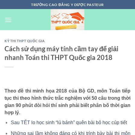
Chuyển
TRƯỜNG CAO ĐẲNG Y DƯỢC PASTEUR
đến
nội
dung
KỲ THI THPT QUỐC GIA
Cách sử dụng máy tính cầm tay để giải
nhanh Toán thi THPT Quốc gia 2018
Theo đề thi minh họa 2018 của Bộ GD, môn Toán tiếp
tục thi theo hình thức trắc nghiệm với 50 câu trong thời
gian 90 phút đòi hỏi thí sinh phải biết phân bố thời gian
hợp lý.
Sau TẾT lo học sinh “lú bánh” quên bài bỏ học cúp tiết
Những sai lầm không đáng có khi trình bày bài thi môn