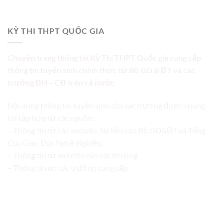
KỲ THI THPT QUỐC GIA
Chuyên trang thông tin Kỳ Thi THPT Quốc gia cung cấp
thông tin tuyển sinh chính thức từ Bộ GD & ĐT và các
trường ĐH – CĐ trên cả nước.
Nội dung thông tin tuyển sinh của các trường được chúng
tôi tập hợp từ các nguồn:
– Thông tin từ các website, tài liệu của Bộ GD&ĐT và Tổng
Cục Giáo Dục Nghề Nghiệp;
– Thông tin từ website của các trường
– Thông tin do các trường cung cấp