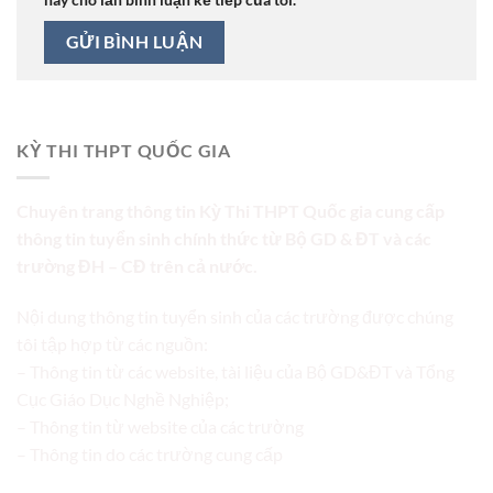
KỲ THI THPT QUỐC GIA
Chuyên trang thông tin Kỳ Thi THPT Quốc gia cung cấp
thông tin tuyển sinh chính thức từ Bộ GD & ĐT và các
trường ĐH – CĐ trên cả nước.
Nội dung thông tin tuyển sinh của các trường được chúng
tôi tập hợp từ các nguồn:
– Thông tin từ các website, tài liệu của Bộ GD&ĐT và Tổng
Cục Giáo Dục Nghề Nghiệp;
– Thông tin từ website của các trường
– Thông tin do các trường cung cấp