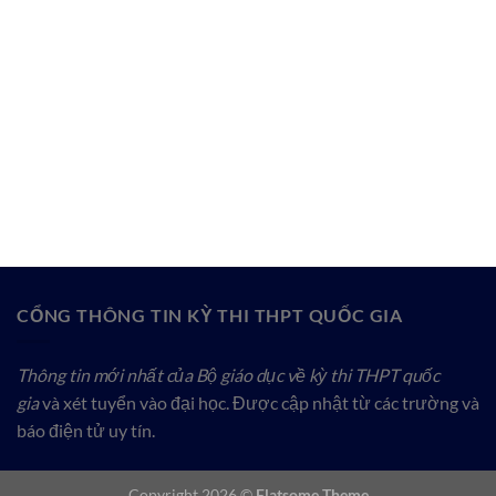
CỔNG THÔNG TIN KỲ THI THPT QUỐC GIA
Thông tin mới nhất của Bộ giáo dục về kỳ thi THPT quốc
gia
và xét tuyển vào đại học. Được cập nhật từ các trường và
báo điện tử uy tín.
Copyright 2026 ©
Flatsome Theme