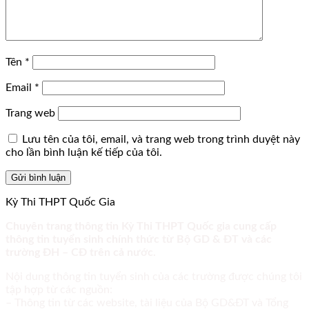
Tên
*
Email
*
Trang web
Lưu tên của tôi, email, và trang web trong trình duyệt này
cho lần bình luận kế tiếp của tôi.
Kỳ Thi THPT Quốc Gia
Chuyên trang thông tin Kỳ Thi THPT Quốc gia cung cấp
thông tin tuyển sinh chính thức từ Bộ GD & ĐT và các
trường ĐH – CĐ trên cả nước.
Nội dung thông tin tuyển sinh của các trường được chúng tôi
tập hợp từ các nguồn:
– Thông tin từ các website, tài liệu của Bộ GD&ĐT và Tổng