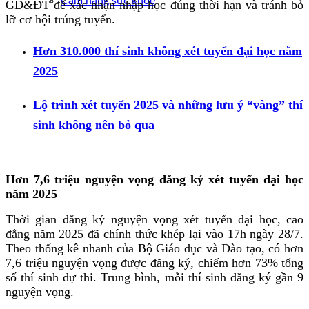
Cẩm nang sức khoẻ
GD&ĐT để xác nhận nhập học đúng thời hạn và tránh bỏ
lỡ cơ hội trúng tuyển.
Hơn 310.000 thí sinh không xét tuyển đại học năm
2025
Lộ trình xét tuyển 2025 và những lưu ý “vàng” thí
sinh không nên bỏ qua
Hơn 7,6 triệu nguyện vọng đăng ký xét tuyển đại học
năm 2025
Thời gian đăng ký nguyện vọng xét tuyển đại học, cao
đẳng năm 2025 đã chính thức khép lại vào 17h ngày 28/7.
Theo thống kê nhanh của Bộ Giáo dục và Đào tạo, có hơn
7,6 triệu nguyện vọng được đăng ký, chiếm hơn 73% tổng
số thí sinh dự thi. Trung bình, mỗi thí sinh đăng ký gần 9
nguyện vọng.