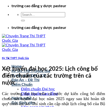
Chuyển
trường cao đẳng y dược pasteur
đến
nội
dung
trường cao đẳng y dược pasteur
Kỳ Thi THPT Quốc Gia
Home
Xét tuyển đại học 2025: Lịch công bố
Kỳ Thi THPT Quốc Gia
điểm chuẩn của các trường trên cả
Tuyển sinh ĐH – CĐ
Đáp Án – Đề Thi
nước
Điểm Chuẩn
Điểm chuẩn Đại học
Các trường đại học trên cả nước dự kiến công bố điểm
Điểm chuẩn Cao đẳng
chuẩn xét tuyển đại học năm 2025 ngay sau khi hoàn tất
Ngành nghề
Góc Sinh viên
quy trình lọc ảo. Thí sinh cần cập nhật lịch công bố của Bộ