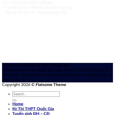
Cục Giáo Dục Nghề Nghiệp;
– Thông tin từ website của các trường
– Thông tin do các trường cung cấp
Cổng thông tin Kỳ thi THPT Quốc gia
Thông tin mới nhất của Bộ giáo dục về kỳ thi THPT quốc gia
và
xét tuyển vào đại học. Được cập nhật từ các trường và báo
điện tử uy tín.
Copyright 2026 ©
Flatsome Theme
Home
Kỳ Thi THPT Quốc Gia
Tuyển sinh ĐH – CĐ