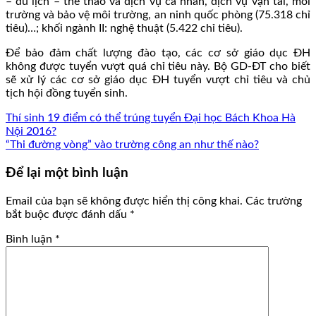
– du lịch – thể thao và dịch vụ cá nhân, dịch vụ vận tải, môi
trường và bảo vệ môi trường, an ninh quốc phòng (75.318 chỉ
tiêu)…; khối ngành II: nghệ thuật (5.422 chỉ tiêu).
Để bảo đảm chất lượng đào tạo, các cơ sở giáo dục ĐH
không được tuyển vượt quá chỉ tiêu này. Bộ GD-ĐT cho biết
sẽ xử lý các cơ sở giáo dục ĐH tuyển vượt chỉ tiêu và chủ
tịch hội đồng tuyển sinh.
Thí sinh 19 điểm có thể trúng tuyển Đại học Bách Khoa Hà
Nội 2016?
“Thi đường vòng” vào trường công an như thế nào?
Để lại một bình luận
Email của bạn sẽ không được hiển thị công khai.
Các trường
bắt buộc được đánh dấu
*
Bình luận
*