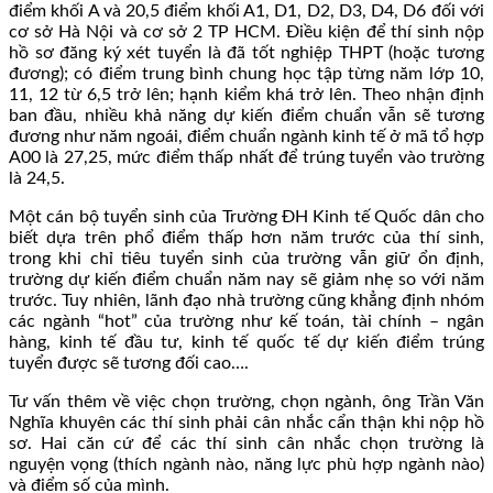
điểm khối A và 20,5 điểm khối A1, D1, D2, D3, D4, D6 đối với
cơ sở Hà Nội và cơ sở 2 TP HCM. Điều kiện để thí sinh nộp
hồ sơ đăng ký xét tuyển là đã tốt nghiệp THPT (hoặc tương
đương); có điểm trung bình chung học tập từng năm lớp 10,
11, 12 từ 6,5 trở lên; hạnh kiểm khá trở lên. Theo nhận định
ban đầu, nhiều khả năng dự kiến điểm chuẩn vẫn sẽ tương
đương như năm ngoái, điểm chuẩn ngành kinh tế ở mã tổ hợp
A00 là 27,25, mức điểm thấp nhất để trúng tuyển vào trường
là 24,5.
Một cán bộ tuyển sinh của Trường ĐH Kinh tế Quốc dân cho
biết dựa trên phổ điểm thấp hơn năm trước của thí sinh,
trong khi chỉ tiêu tuyển sinh của trường vẫn giữ ổn định,
trường dự kiến điểm chuẩn năm nay sẽ giảm nhẹ so với năm
trước. Tuy nhiên, lãnh đạo nhà trường cũng khẳng định nhóm
các ngành “hot” của trường như kế toán, tài chính – ngân
hàng, kinh tế đầu tư, kinh tế quốc tế dự kiến điểm trúng
tuyển được sẽ tương đối cao….
Tư vấn thêm về việc chọn trường, chọn ngành, ông Trần Văn
Nghĩa khuyên các thí sinh phải cân nhắc cẩn thận khi nộp hồ
sơ. Hai căn cứ để các thí sinh cân nhắc chọn trường là
nguyện vọng (thích ngành nào, năng lực phù hợp ngành nào)
và điểm số của mình.