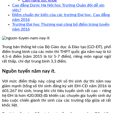
Cẩm nang sức khoẻ
Cao đẳng Dược Hà Nội học Trường Quân đội dễ xin
việc?
Điểm chuẩn dự kiến của các trường Đại học, Cao đẳng
năm 2016
Trường Đại học Thương mại công bố điểm trúng tuyển
năm 2016
Trong bản thống kê của Bộ Giáo dục & Đào tạo (GD-ĐT), phổ
điểm trung bình của các môn thi THPT quốc gia năm nay là từ
4,5-6 điểm (năm 2015 là từ 5-7 điểm), riêng môn ngoại ngữ
rất thấp, chỉ đạt trung bình 3,3 điểm.
Nguồn tuyển năm nay ít.
Với mức điểm thấp này, cộng với số thí sinh dự thi năm nay
giảm mạnh (tổng số thí sinh đăng ký xét ĐH-CĐ năm 2016 là
601.267 thí sinh, trong khi chỉ tiêu tuyển sinh rất cao – riêng
hệ ĐH là hơn 420.000) đã khiến các chuyên gia tuyển sinh dự
báo cuộc chiến giành thí sính của các trường tốp giữa sẽ rất
khốc liệt.