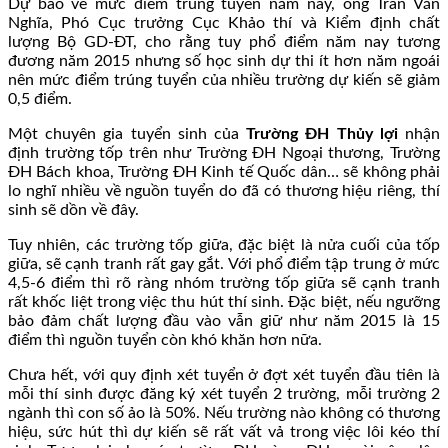
Dự báo về mức điểm trúng tuyển năm nay, ông Trần Văn
Nghĩa, Phó Cục trưởng Cục Khảo thí và Kiểm định chất
lượng Bộ GD-ĐT, cho rằng tuy phổ điểm năm nay tương
đương năm 2015 nhưng số học sinh dự thi ít hơn năm ngoái
nên mức điểm trúng tuyển của nhiều trường dự kiến sẽ giảm
0,5 điểm.
Một chuyên gia tuyển sinh của
Trường ĐH Thủy lợi
nhận
định trường tốp trên như Trường ĐH Ngoại thương, Trường
ĐH Bách khoa, Trường ĐH Kinh tế Quốc dân… sẽ không phải
lo nghĩ nhiều về nguồn tuyển do đã có thương hiệu riêng, thí
sinh sẽ dồn về đây.
Tuy nhiên, các trường tốp giữa, đặc biệt là nửa cuối của tốp
giữa, sẽ cạnh tranh rất gay gắt. Với phổ điểm tập trung ở mức
4,5-6 điểm thì rõ ràng nhóm trường tốp giữa sẽ cạnh tranh
rất khốc liệt trong việc thu hút thí sinh. Đặc biệt, nếu ngưỡng
bảo đảm chất lượng đầu vào vẫn giữ như năm 2015 là 15
điểm thì nguồn tuyển còn khó khăn hơn nữa.
Chưa hết, với quy định xét tuyển ở đợt xét tuyển đầu tiên là
mỗi thí sinh được đăng ký xét tuyển 2 trường, mỗi trường 2
ngành thì con số ảo là 50%. Nếu trường nào không có thương
hiệu, sức hút thì dự kiến sẽ rất vất vả trong việc lôi kéo thí