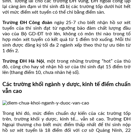
sinh. Tương lai cho các trường ĐH vùng, ĐH ngoài công lập
lại càng ảm đạm vì thí sinh đã bị các trường tốp dưới hút hết
với mức điểm xét tuyển có thể chỉ bằng điểm sàn.
Trường ĐH Công đoàn
ngày 25-7 cho biết nhận hồ sơ xét
tuyển của thí sinh đạt từ ngưỡng bảo đảm chất lượng đầu
vào của Bộ GD-ĐT trở lên, không có môn thi nào trong tổ
hợp môn xét tuyển có kết quả từ 1 điểm trở xuống. Mỗi thí
sinh được đăng ký tối đa 2 ngành xếp theo thứ tự ưu tiên từ
1 đến 2.
Trường ĐH Hà Nội
, một trong những trường “hot” của thủ
đô, cũng cho hay sẽ nhận hồ sơ của thí sinh đạt 15 điểm trở
lên (thang điểm 10, chưa nhân hệ số).
Các trường khối ngành y dược, kinh tế điểm chuẩn
vẫn cao
Trong khi đó, mức điểm chuẩn dự kiến của các trường tốp
trên, trường khối y dược, kinh tế… vẫn sẽ cao. Trường ĐH
Ngoại thương cho biết mức điểm thấp nhất để thí sinh nộp
hồ sơ xét tuyển là 18 điểm đối với cơ sở Quảng Ninh, 22