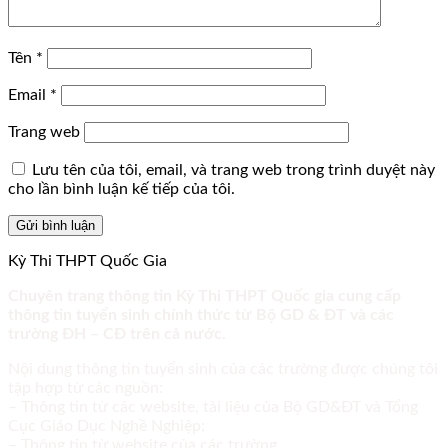
Tên
*
Email
*
Trang web
Lưu tên của tôi, email, và trang web trong trình duyệt này
cho lần bình luận kế tiếp của tôi.
Kỳ Thi THPT Quốc Gia
Chuyên trang thông tin Kỳ Thi THPT Quốc gia cung cấp
thông tin tuyển sinh chính thức từ Bộ GD & ĐT và các
trường ĐH – CĐ trên cả nước.
Nội dung thông tin tuyển sinh của các trường được chúng tôi
tập hợp từ các nguồn:
– Thông tin từ các website, tài liệu của Bộ GD&ĐT và Tổng
Cục Giáo Dục Nghề Nghiệp;
– Thông tin từ website của các trường