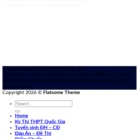
– Thông tin do các trường cung cấp
Cổng thông tin Kỳ thi THPT Quốc gia
Thông tin mới nhất của Bộ giáo dục về kỳ thi THPT quốc gia
và
xét tuyển vào đại học. Được cập nhật từ các trường và báo
điện tử uy tín.
Copyright 2026 ©
Flatsome Theme
Home
Kỳ Thi THPT Quốc Gia
Tuyển sinh ĐH – CĐ
Đáp Án – Đề Thi