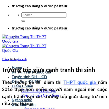
Chuyển
trường cao đẳng y dược pasteur
đến
nội
dung
trường cao đẳng y dược pasteur
Thông tin tuyển sinh
Home
Trường tốp giữa cạnh tranh thí sinh
Kỳ Thi THPT Quốc Gia
Tuyển sinh ĐH – CĐ
Đáp Án – Đề Thi
Theo thống kê thì điểm thi
THPT quốc gia
năm
Điểm Chuẩn
2016 thấp hơn nhiều so với năm ngoái nên cuộc
Điểm chuẩn Đại học
Điểm chuẩn Cao đẳng
cạnh tranh vào các trường tốp giữa đang trở nên
Ngành nghề
rất căng thẳng.
Góc Sinh viên