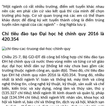
“Một ngành có rất nhiều trường, điểm xét tuyển khác nhau
nên các em phải căn cứ vào kết quả thi của mình để chọn
trường phù hợp. Cơ sở quan trọng mà các em có thể tham
khảo được để đăng ký xét tuyển thành công là điểm trúng
tuyển năm ngoái của các ngành” – ông Nghĩa lưu ý.
Chỉ tiêu đào tạo Đại học hệ chính quy 2016 là
420.354
Chiều 25-7, Bộ GD-ĐT đã công bố tổng hợp chỉ tiêu đào tạo
ĐH hệ chính quy cả nước theo vùng miền và từng cơ sở giáo
dục đại học khối dân sự (thống kê này chưa bao gồm các
trường thuộc ngành công an, quân đội). Theo đó, chỉ tiêu đào
tạo ĐH hệ chính quy năm 2016 là 420.354. Trong đó, nhiều
nhất là khối ngành V: toán và thống kê, máy tính và công
nghệ thông tin, công nghệ kỹ thuật, kỹ thuật, sản xuất và chế
biến, kiến trúc và xây dựng, nông lâm và thủy sản, thú y
(135.327 chỉ tiêu); khối ngành III: kinh doanh và quản lý, pháp
luật (134.594 chỉ tiêu); khối ngành VII: nhân văn, khoa học xã
hội và hành vi, báo chí và thông tin, dịch vụ xã hội, khách sạn