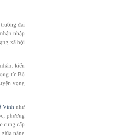
 trường đại
 nhận nhập
mạng xã hội
 nhân, kiến
rọng từ Bộ
guyện vọng
ế Vinh
như
ọc, phương
sẽ cung cấp
 giữa năng