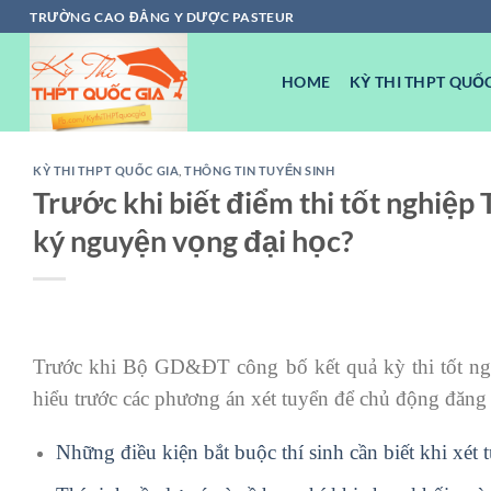
Chuyển
TRƯỜNG CAO ĐẲNG Y DƯỢC PASTEUR
đến
nội
HOME
KỲ THI THPT QUỐC
dung
KỲ THI THPT QUỐC GIA
,
THÔNG TIN TUYỂN SINH
Trước khi biết điểm thi tốt nghiệp 
ký nguyện vọng đại học?
Trước khi Bộ GD&ĐT công bố kết quả kỳ thi tốt ngh
hiểu trước các phương án xét tuyển để chủ động đăng 
Những điều kiện bắt buộc thí sinh cần biết khi xét