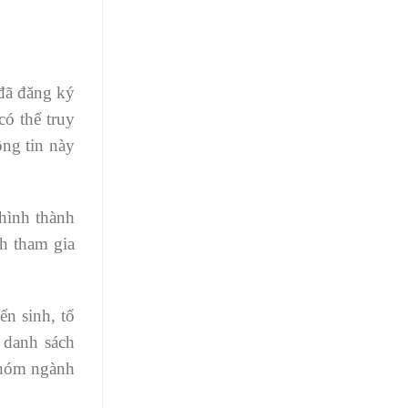
 đã đăng ký
có thể truy
ông tin này
hình thành
h tham gia
ển sinh, tổ
 danh sách
nhóm ngành