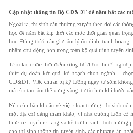
Cập nhật thông tin Bộ GD&ĐT để nắm bắt các mốc
Ngoài ra, thí sinh cần thường xuyên theo dõi các thô
học để nắm bắt kịp thời các mốc thời gian quan trọ
học. Đồng thời, cần giữ tâm lý ổn định, tránh hoang
nhằm chủ động hơn trong toàn bộ quá trình tuyển sin
Tóm lại, trước thời điểm công bố điểm thi tốt nghiệp
thức dự đoán kết quả, kế hoạch chọn ngành – chọn
GD&ĐT. Việc chuẩn bị kỹ lưỡng ngay từ sớm không ch
mà còn tạo tâm thế vững vàng, tự tin hơn khi bước và
Nếu còn băn khoăn về việc chọn trường, thí sinh nên
một địa chỉ đáng tham khảo, vì nhà trường luôn có 
thức xét tuyển rõ ràng và hỗ trợ thí sinh định hướng
cho thí sinh thông tin tuyển sinh, các phương án n