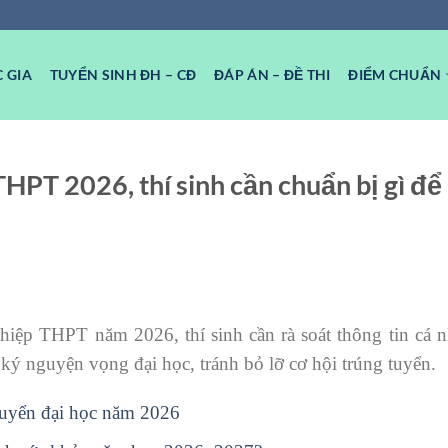
 GIA
TUYỂN SINH ĐH – CĐ
ĐÁP ÁN – ĐỀ THI
ĐIỂM CHUẨN
THPT 2026, thí sinh cần chuẩn bị gì đ
iệp THPT năm 2026, thí sinh cần rà soát thông tin cá n
ký nguyện vọng đại học, tránh bỏ lỡ cơ hội trúng tuyển.
 tuyển đại học năm 2026