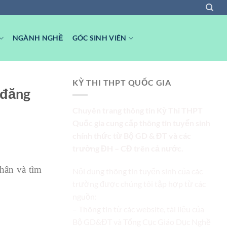
NGÀNH NGHỀ
GÓC SINH VIÊN
KỲ THI THPT QUỐC GIA
ể đăng
Chuyên trang thông tin Kỳ Thi THPT
Quốc gia cung cấp thông tin tuyển sinh
chính thức từ Bộ GD & ĐT và các
trường ĐH – CĐ trên cả nước.
hân và tìm
Nội dung thông tin tuyển sinh của các
trường được chúng tôi tập hợp từ các
nguồn:
– Thông tin từ các website, tài liệu của
Bộ GD&ĐT và Tổng Cục Giáo Dục Nghề