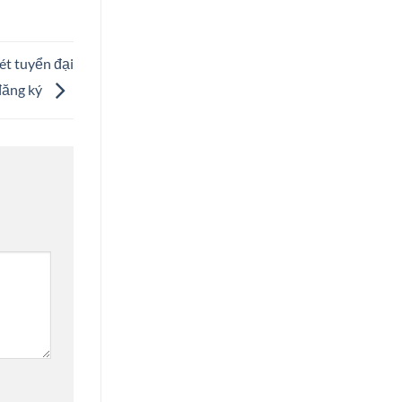
xét tuyển đại
đăng ký