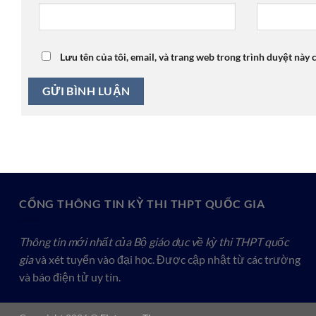
Lưu tên của tôi, email, và trang web trong trình duyệt này c
CỔNG THÔNG TIN KỲ THI THPT QUỐC GIA
Thông tin mới nhất của Bộ giáo dục về kỳ thi THPT quốc
gia
và xét tuyển vào đại học. Được cập nhật từ các trường
và báo điện tử uy tín.