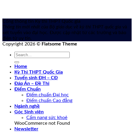
Cổng thông tin Kỳ thi THPT Quốc gia
Thông tin mới nhất của Bộ giáo dục về kỳ thi THPT quốc gia
và
xét tuyển vào đại học. Được cập nhật từ các trường và báo
điện tử uy tín.
Copyright 2026 ©
Flatsome Theme
Home
Kỳ Thi THPT Quốc Gia
Tuyển sinh ĐH – CĐ
Đáp Án – Đề Thi
Điểm Chuẩn
Điểm chuẩn Đại học
Điểm chuẩn Cao đẳng
Ngành nghề
Góc Sinh viên
Cẩm nang sức khoẻ
WooCommerce not Found
Newsletter